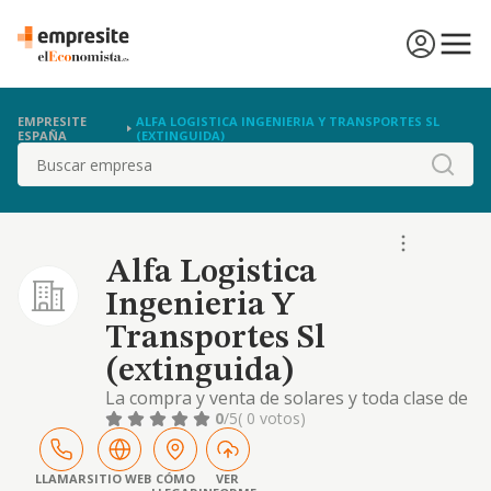
EMPRESITE
ALFA LOGISTICA INGENIERIA Y TRANSPORTES SL
ESPAÑA
(EXTINGUIDA)
Buscar
Alfa Logistica
Ingenieria Y
Transportes Sl
(extinguida)
La compra y venta de solares y toda clase de
fincas rusticas y urbanas. la construccion de
0
/5
( 0 votos)
edificio y enajenacion bien por edificios
completos o por pisos y locales resultantes
de su division o bien mediante su explotaci
LLAMAR
SITIO WEB
CÓMO
VER