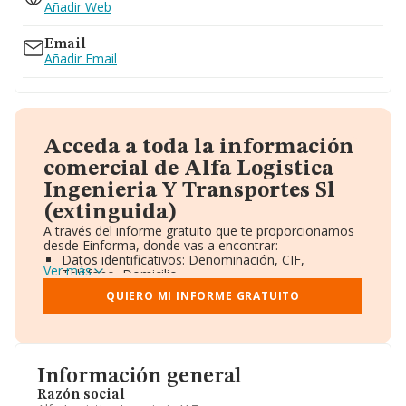
Añadir Web
Email
Añadir Email
Acceda a toda la información
comercial de Alfa Logistica
Ingenieria Y Transportes Sl
(extinguida)
A través del informe gratuito que te proporcionamos
desde Einforma, donde vas a encontrar:
Datos identificativos: Denominación, CIF,
Ver más
Teléfono, Domicilio.
Informe Mercantil Completo (BORME).
QUIERO MI INFORME GRATUITO
Gráficos de Evolución Ventas y Empleados.
Consejo de Administración y Administradores.
Directivos y Ejecutivos.
Accionistas.
Participaciones y Vinculaciones en otras empresas.
Información general
Artículos de prensa publicados sobre la empresa.
Información oficial y registral complementaria.
Razón social