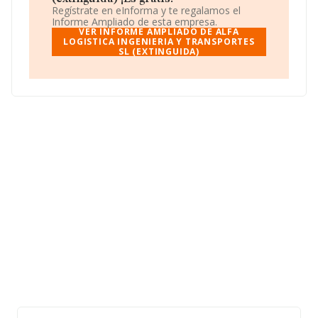
media de sector.
Regístrate en eInforma y te regalamos el
Informe Ampliado de esta empresa.
La sociedad española
Alfa Logistica Ingeniería y
VER INFORME AMPLIADO DE ALFA
Transportes S.L (extinguida)
LOGISTICA INGENIERIA Y TRANSPORTES
, CIF B83309401, está
SL (EXTINGUIDA)
situada en Calle Soberania núm. 58, (28260), en el
municipio de Galapagar, Madrid.
En relación con el sector y disponiendo de los datos de
hasta 231.218 empresas, en el ámbito nacional la
facturación alcanza la cifra de 29.817 millones de euros
y se estima que el promedio de la facturación entre
todas las empresas es de 128 mil euros. Respecto a la
información de la provincia (hablamos de Madrid), en la
base de datos de INFORMA aparecen 39467 empresas,
cuyas ventas han obtenido los 14.368 millones de euros.
Finalmente, para completar los datos de sector, en
2009, la media de antigüedad desde la constitución es
de 20 años. La media de empleados es de 1.