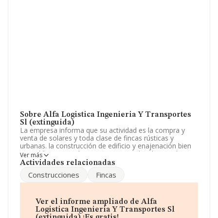
Sobre Alfa Logistica Ingenieria Y Transportes
Sl (extinguida)
La empresa informa que su actividad es la compra y
venta de solares y toda clase de fincas rústicas y
urbanas. la construcción de edificio y enajenación bien
por edificios completos o por pisos y locales resultantes
Ver más
de su division o bien mediante su explotaci. La empresa
Actividades relacionadas
está registrada como Sociedad Limitada. Clasifica su
Construcciones
Fincas
actividad CNAE como '%cnae%', código 6812. La
compañía no tiene actividad en mercados exteriores.
Ha habido un incremento en cuanto al número de
Ver el informe ampliado de Alfa
empleados y atendiendo a los datos disponibles en
Logistica Ingenieria Y Transportes Sl
INFORMA, ese número ha estado por encima de la
(extinguida) ¡Es gratis!