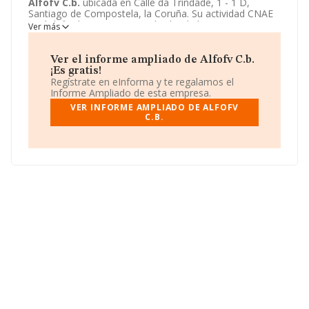
Alfofv C.b.
ubicada en Calle da Trindade, 1 - 1 D,
Santiago de Compostela, la Coruña. Su actividad CNAE
está definida como 6820 - Alquiler de bienes
Ver más
inmobiliarios por cuenta propia. La forma jurídica de
Alfofv C.b.
es Comunidad de bienes.
Ver el informe ampliado de Alfofv C.b.
¡Es gratis!
Regístrate en eInforma y te regalamos el
Informe Ampliado de esta empresa.
VER INFORME AMPLIADO DE ALFOFV
C.B.