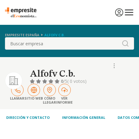
EMPRESITE ESPAÑA
ALFOFV C.B.
Buscar
Alfofv C.b.
0
/5
( 0 votos)
LLAMAR
SITIO WEB
CÓMO
VER
LLEGAR
INFORME
DIRECCIÓN Y CONTACTO
INFORMACIÓN GENERAL
DATOS COM