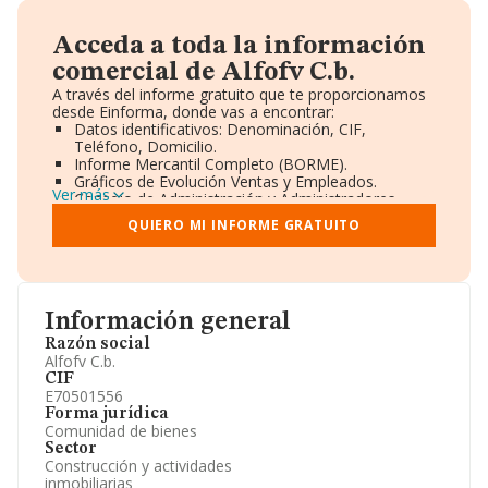
Acceda a toda la información
comercial de Alfofv C.b.
A través del informe gratuito que te proporcionamos
desde Einforma, donde vas a encontrar:
Datos identificativos: Denominación, CIF,
Teléfono, Domicilio.
Informe Mercantil Completo (BORME).
Gráficos de Evolución Ventas y Empleados.
Ver más
Consejo de Administración y Administradores.
Directivos y Ejecutivos.
QUIERO MI INFORME GRATUITO
Accionistas.
Participaciones y Vinculaciones en otras empresas.
Artículos de prensa publicados sobre la empresa.
Información oficial y registral complementaria.
Información general
Razón social
Alfofv C.b.
CIF
E70501556
Forma jurídica
Comunidad de bienes
Sector
Construcción y actividades
inmobiliarias