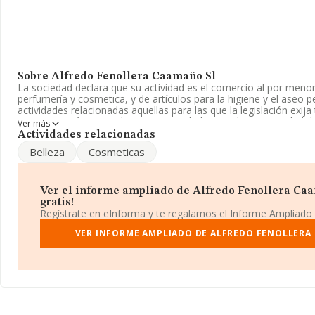
Sobre Alfredo Fenollera Caamaño Sl
La sociedad declara que su actividad es el comercio al por meno
perfumería y cosmetica, y de artículos para la higiene y el aseo p
actividades relacionadas aquellas para las que la legislación exija 
empresa está registrada como Sociedad Limitada. La actividad d
Ver más
corresponde a 'Comercio al por menor de productos cosméticos 
Actividades relacionadas
establecimientos especializados', cuyo Código es 4775. La socied
Belleza
Cosmeticas
mercados exteriores.
Para más información es posible contactar a través del teléfono
Ver el informe ampliado de Alfredo Fenollera Caa
La sociedad
Alfredo Fenollera Caamaño S.L
, NIF B36522068, t
gratis!
Calle Serafin Pazo núm. 17, (36680), en el municipio de A Estrada,
Regístrate en eInforma y te regalamos el Informe Ampliado
Con los datos a disposición de INFORMA sobre 7.415 empresas pe
VER INFORME AMPLIADO DE ALFREDO FENOLLERA
la facturación en el ámbito nacional alcanza los 4.174 millones d
todas las compañías es de 562 mil euros de ventas en 2024. Ten
información sobre Pontevedra, en la base de datos INFORMA c
cuyas ventas en 2024 han alcanzado los 46 millones de euros. Con
información relativa a las compañías, la media de antigüedad des
16 años. La media de empleados de las empresas es de 3.