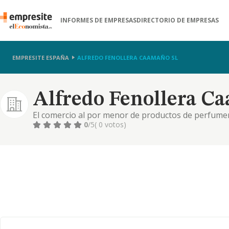
INFORMES DE EMPRESAS
DIRECTORIO DE EMPRESAS
EMPRESITE ESPAÑA
ALFREDO FENOLLERA CAAMAÑO SL
Alfredo Fenollera C
El comercio al por menor de productos de perfumeria
aseo personal. se excluyen de las actividades relaci
0
/5
( 0 votos)
titulacion especi