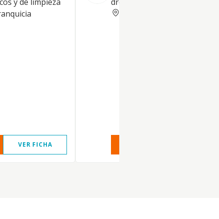
cos y de limpieza
droguería y parafarmacia
PONTEVEDRA
ranquicia
VER FICHA
VER INFORME
VER FIC