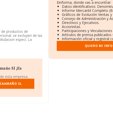
Einforma, donde vas a encontrar:
Datos identificativos: Denomina
Informe Mercantil Completo (
Gráficos de Evolución Ventas 
Consejo de Administración y A
Directivos y Ejecutivos.
Accionistas.
Participaciones y Vinculacione
r de productos de
Artículos de prensa publicados
ersonal. se excluyen de las
Información oficial y registral
titulacion especi. La
e referencia CNAE
QUIERO MI INF
e higiénicos en
ad no tiene actividad en
 986570016.
maño Sl ¡Es
iene domicilio fiscal en
 Pontevedra, Galicia.
 de esta empresa.
rtenecientes al sector,
 CAAMAÑO SL
e euros y la media entre
iendo en cuenta la
onstan 133 empresas,
 el fin de ampliar la
de la constitución es de