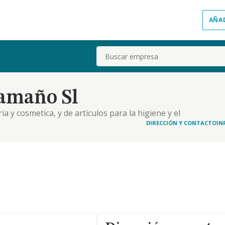
AÑA
Buscar
aamaño Sl
 y cosmetica, y de articulos para la higiene y el
onadas aquellas para las que la legislacion exija
DIRECCIÓN Y CONTACTO
IN