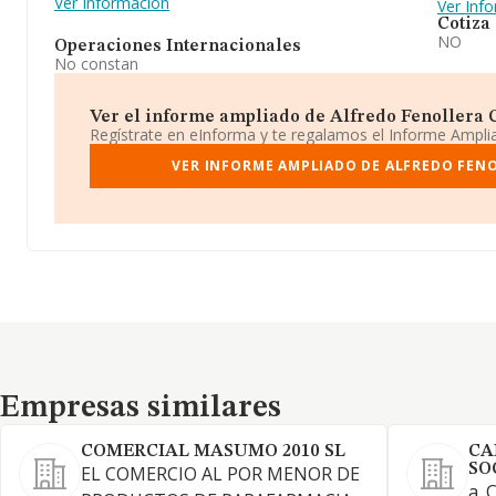
Ver Información
Ver Inf
Cotiza
NO
Operaciones Internacionales
No constan
Ver el informe ampliado de Alfredo Fenollera C
Regístrate en eInforma y te regalamos el Informe Ampl
VER INFORME AMPLIADO DE ALFREDO FEN
Empresas similares
Empresas similares
COMERCIAL MASUMO 2010 SL
CA
SO
EL COMERCIO AL POR MENOR DE
a. 