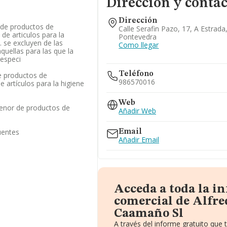
Dirección y contac
Dirección
 de productos de
Calle Serafin Pazo, 17, A Estrada
de articulos para la
Pontevedra
. se excluyen de las
Como llegar
quellas para las que la
 especi
Teléfono
e productos de
986570016
 artículos para la higiene
Web
enor de productos de
Añadir Web
uentes
Email
Añadir Email
Acceda a toda la i
comercial de Alfre
Caamaño Sl
A través del informe gratuito qu