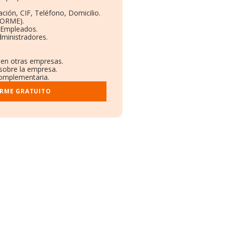
ción, CIF, Teléfono, Domicilio.
BORME).
y Empleados.
dministradores.
s en otras empresas.
 sobre la empresa.
 complementaria.
ORME GRATUITO