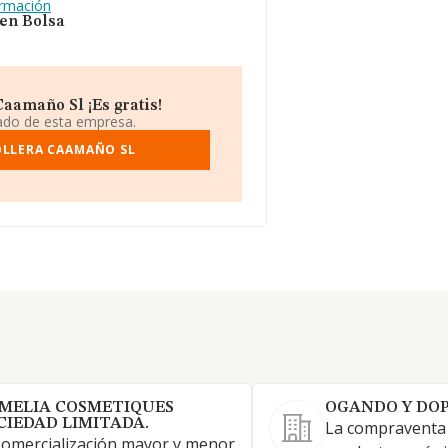
ormación
 en Bolsa
aamaño Sl ¡Es gratis!
iado de esta empresa.
OLLERA CAAMAÑO SL
MELIA COSMETIQUES
OGANDO Y DOP
CIEDAD LIMITADA.
La compraventa 
Comercialización mayor y menor