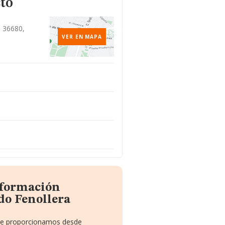
to
, 36680,
VER EN MAPA
nformación
do Fenollera
e te proporcionamos desde