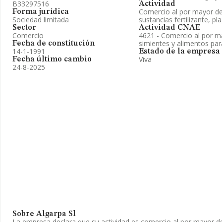
B33297516
Actividad
Comercio al por mayor de 
Forma jurídica
Sociedad limitada
sustancias fertilizante, pl
Sector
Actividad CNAE
Comercio
4621 - Comercio al por m
simientes y alimentos pa
Fecha de constitución
14-1-1991
Estado de la empresa
Viva
Fecha último cambio
24-8-2025
Sobre Algarpa Sl
La empresa declara que su actividad es comercio al por mayor d