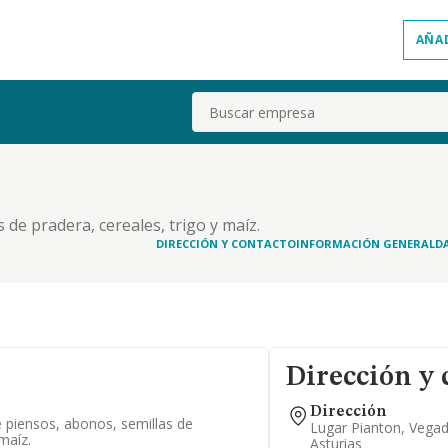
AÑA
Buscar
de pradera, cereales, trigo y maíz.
DIRECCIÓN Y CONTACTO
INFORMACIÓN GENERAL
D
Dirección y 
Dirección
 piensos, abonos, semillas de
Lugar Pianton, Vega
maíz.
Asturias