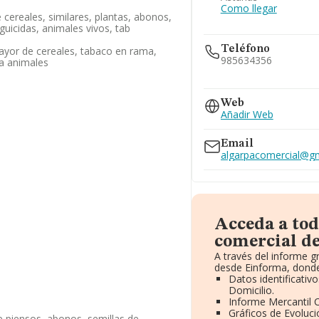
Como llegar
cereales, similares, plantas, abonos,
aguicidas, animales vivos, tab
Teléfono
ayor de cereales, tabaco en rama,
985634356
ra animales
985634877
Web
Añadir Web
Email
algarpacomercial@g
Acceda a tod
comercial de
A través del informe 
desde Einforma, donde
Datos identificativ
Domicilio.
Informe Mercantil
Gráficos de Evoluc
e piensos, abonos, semillas de