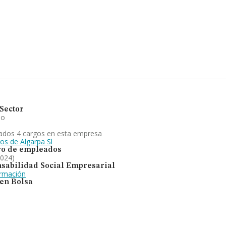
os datos de sector, en 2024, los
titución es de 21 años.
r de piensos, abonos, semillas de
perimentado un retroceso.
Sector
io
ados 4 cargos en esta empresa
os de Algarpa Sl
o de empleados
2024)
sabilidad Social Empresarial
ormación
 en Bolsa