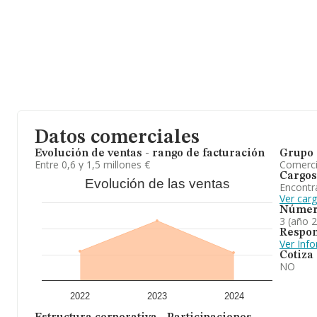
alcanzado los 86 millones de euros. Finalmente, para completar l
empleados de media son 2. La media de antigüedad desde la cons
En resumen, la actividad de
Algarpa S.L
es comercio al por mayo
pradera, cereales, trigo y maíz. En el ranking de provincia, ha ex
Datos comerciales
Evolución de ventas - rango de facturación
Grupo 
Entre 0,6 y 1,5 millones €
Comerc
Cargos
Evolución de las ventas
Encontr
Ver carg
Númer
3 (año 
Respon
Ver Inf
Cotiza
NO
2022
2023
2024