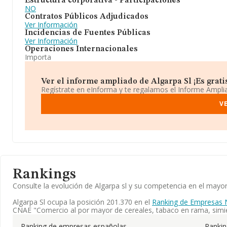
Estructura corporativa - Participaciones
NO
Contratos Públicos Adjudicados
Ver Información
Incidencias de Fuentes Públicas
Ver Información
Operaciones Internacionales
Importa
Ver el informe ampliado de Algarpa Sl ¡Es grati
Regístrate en eInforma y te regalamos el Informe Ampl
V
Rankings
Consulte la evolución de Algarpa sl y su competencia en el may
Algarpa Sl ocupa la posición 201.370 en el
Ranking de Empresas 
CNAE "Comercio al por mayor de cereales, tabaco en rama, simie
Ranking de empresas españolas
Ranki