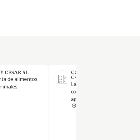
Y CESAR SL
COOP AGROPECUARIA DE
CANGAS DEL NARCEA
nta de alimentos
La principal actividad es la
nimales.
comercialización de suminist
agricolas para sus asociados.
ASTURIAS