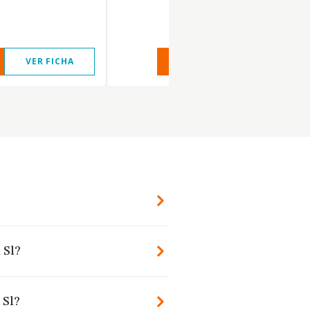
VER FICHA
VER INFORME
VER FIC
 Sl?
 Sl?