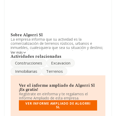
Sobre Algorri Sl
La empresa informa que su actividad es la
comercialización de terrenos rústicos, urbanos e
inmuebles, cualesquiera que sea su situación y destino;
la ejecución de trabajos de excavación, relleno,
Ver más
nivelación, explanación, irrigación, saneamiento y
Actividades relacionadas
demolición. y otras actividades. La sociedad está
Construcciones
Excavacion
registrada como Sociedad Limitada. Tiene CNAE: 6811 -
'%cnae%'. La sociedad no tiene actividad en mercados
Inmobiliarias
Terrenos
exteriores.
La sociedad
Algorri S.L
, con NIF B31236425, está
situada en Calle Isidoro Melero núm. 3 - 5 3a, (31800),
Ver el informe ampliado de Algorri Sl
en el municipio de Altsasu, Navarra.
¡Es gratis!
Regístrate en eInforma y te regalamos el
Con los datos a disposición de INFORMA sobre 67.991
Informe Ampliado de esta empresa.
empresas pertenecientes al sector, en el ámbito
VER INFORME AMPLIADO DE ALGORRI
nacional la facturación alcanza la cifra de 7.139 millones
SL
de euros y se estima que el promedio de la facturación
entre todas las empresas es de 105 mil euros. Teniendo