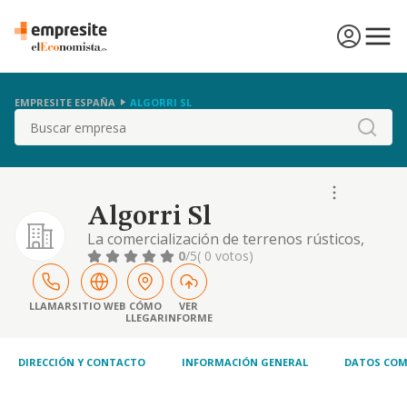
EMPRESITE ESPAÑA
ALGORRI SL
Buscar
Algorri Sl
La comercialización de terrenos rústicos,
urbanos e inmuebles, cualesquiera que sea
0
/5
( 0 votos)
su situación y destino; la ejecución de
trabajos de excavación, relleno, nivelación,
explanación, irrigación, saneamiento y
LLAMAR
SITIO WEB
CÓMO
VER
LLEGAR
INFORME
demolición. y otras actividades.
DIRECCIÓN Y CONTACTO
INFORMACIÓN GENERAL
DATOS COM