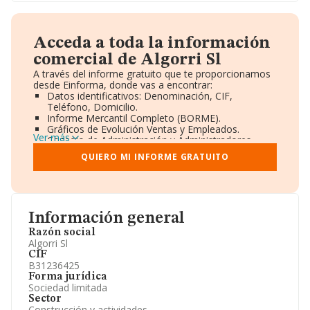
Acceda a toda la información
comercial de Algorri Sl
A través del informe gratuito que te proporcionamos
desde Einforma, donde vas a encontrar:
Datos identificativos: Denominación, CIF,
Teléfono, Domicilio.
Informe Mercantil Completo (BORME).
Gráficos de Evolución Ventas y Empleados.
Ver más
Consejo de Administración y Administradores.
Directivos y Ejecutivos.
QUIERO MI INFORME GRATUITO
Accionistas.
Participaciones y Vinculaciones en otras empresas.
Artículos de prensa publicados sobre la empresa.
Información oficial y registral complementaria.
Información general
Razón social
Algorri Sl
CIF
B31236425
Forma jurídica
Sociedad limitada
Sector
Construcción y actividades