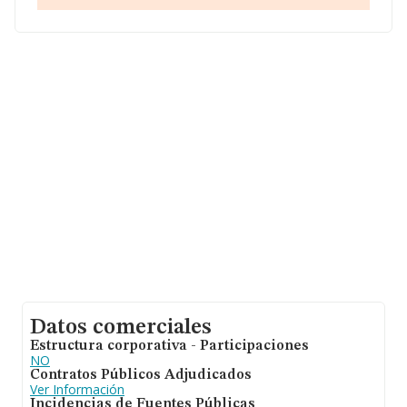
en cuenta la información sobre Navarra, en la base de
datos de INFORMA aparecen 555 empresas, cuyas
ventas han obtenido los 24 millones de euros. Con el fin
de ampliar la información relativa a las compañías, la
antigüedad desde la constitución es de 13 años. La
media de empleados de las empresas es de 1.
Datos comerciales
Estructura corporativa - Participaciones
NO
Contratos Públicos Adjudicados
Ver Información
Incidencias de Fuentes Públicas