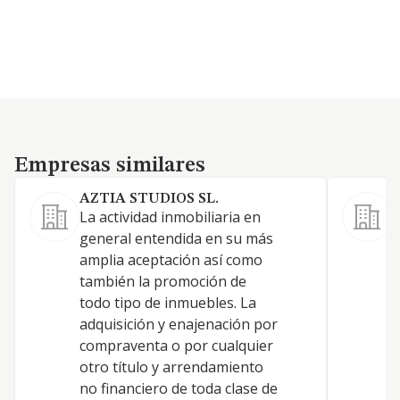
Empresas similares
Empresas similares
AZTIA STUDIOS SL.
L
La actividad inmobiliaria en
L
general entendida en su más
a
amplia aceptación así como
d
también la promoción de
i
todo tipo de inmuebles. La
adquisición y enajenación por
compraventa o por cualquier
otro título y arrendamiento
no financiero de toda clase de