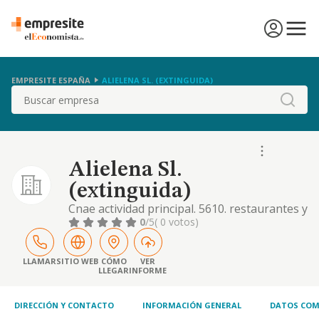
EMPRESITE ESPAÑA
ALIELENA SL. (EXTINGUIDA)
Buscar
Alielena Sl.
(extinguida)
Cnae actividad principal. 5610. restaurantes y
puestos de comida. otras actividades. 5621.
0
/5
( 0 votos)
provisión de comidas preparadas para
eventos. 5629. otros servicios de comidas.
5630. establecimientos de bebidas
LLAMAR
SITIO WEB
CÓMO
VER
LLEGAR
INFORME
DIRECCIÓN Y CONTACTO
INFORMACIÓN GENERAL
DATOS COM