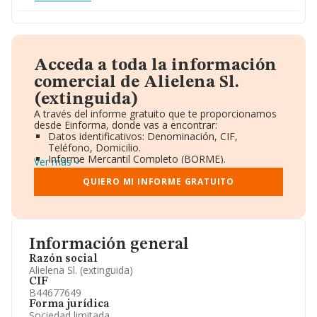
Acceda a toda la información
comercial de Alielena Sl.
(extinguida)
A través del informe gratuito que te proporcionamos
desde Einforma, donde vas a encontrar:
Datos identificativos: Denominación, CIF,
Teléfono, Domicilio.
Informe Mercantil Completo (BORME).
Ver más
Gráficos de Evolución Ventas y Empleados.
Consejo de Administración y Administradores.
QUIERO MI INFORME GRATUITO
Directivos y Ejecutivos.
Accionistas.
Participaciones y Vinculaciones en otras empresas.
Artículos de prensa publicados sobre la empresa.
Información oficial y registral complementaria.
Información general
Razón social
Alielena Sl. (extinguida)
CIF
B44677649
Forma jurídica
Sociedad limitada