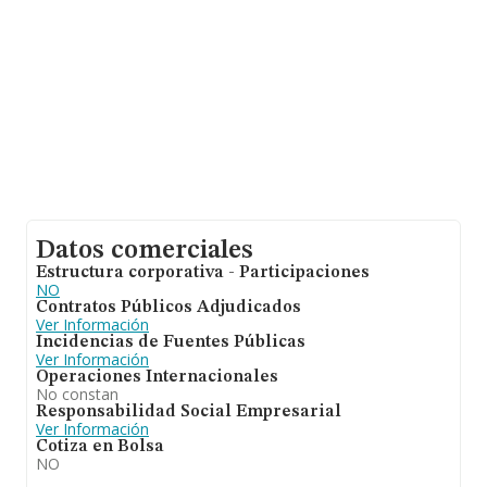
ventas han alcanzado los 123 millones de euros. Con el
fin de ampliar la información relativa a las compañías, la
media de empleados es de 3. La antigüedad desde la
constitución es de 12 años.
Datos comerciales
Estructura corporativa - Participaciones
NO
Contratos Públicos Adjudicados
Ver Información
Incidencias de Fuentes Públicas
Ver Información
Operaciones Internacionales
No constan
Responsabilidad Social Empresarial
Ver Información
Cotiza en Bolsa
NO