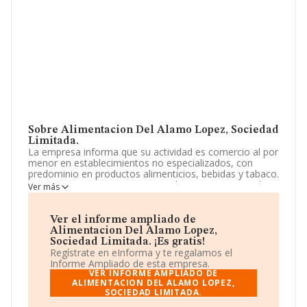
Sobre Alimentacion Del Alamo Lopez, Sociedad
Limitada.
La empresa informa que su actividad es comercio al por
menor en establecimientos no especializados, con
predominio en productos alimenticios, bebidas y tabaco.
La empresa aparece inscrita en el Registro Mercantil
Ver más
como Sociedad Limitada. Tiene CNAE: 4711 - 'Comercio
al por menor en establecimientos no especializados,
con predominio en productos alimenticios, bebidas y
Ver el informe ampliado de
tabaco'. No realiza actividad de importación y/o
Alimentacion Del Alamo Lopez,
exportación.
Sociedad Limitada. ¡Es gratis!
Regístrate en eInforma y te regalamos el
La empresa española
Alimentacion del Alamo
Informe Ampliado de esta empresa.
López, Sociedad Limitada
, con CIF B01872761, tiene
VER INFORME AMPLIADO DE
domicilio fiscal en Calle Mata núm. 21, (13004), en el
ALIMENTACION DEL ALAMO LOPEZ,
SOCIEDAD LIMITADA.
municipio de Ciudad Real, Castilla-la Mancha.