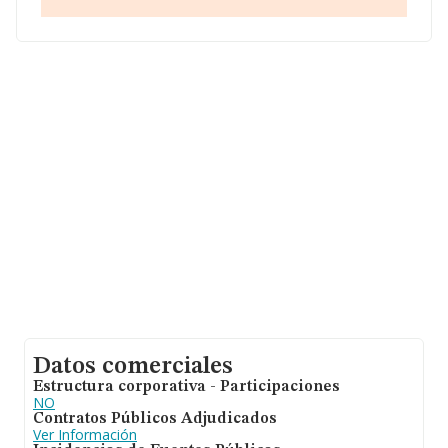
Con los datos a disposición de INFORMA sobre 21.791
empresas pertenecientes al sector, la facturación en el
ámbito nacional alcanza los 102.271 millones de euros y
se estima que el promedio de la facturación entre todas
las empresas es de 4 millones de euros. Respecto a la
información de la provincia (hablamos de Ciudad Real),
en la base de datos INFORMA constan 207 empresas,
cuyas ventas han obtenido los 66 millones de euros.
Para aportar ulterior información de interés en el
ámbito sectorial, la media de empleados es de 19. La
media de antigüedad desde la constitución es de 13
años.
Datos comerciales
Estructura corporativa - Participaciones
NO
Contratos Públicos Adjudicados
Ver Información