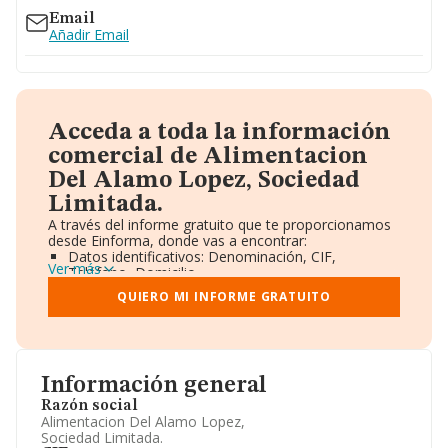
Email
Añadir Email
Acceda a toda la información
comercial de Alimentacion
Del Alamo Lopez, Sociedad
Limitada.
A través del informe gratuito que te proporcionamos
desde Einforma, donde vas a encontrar:
Datos identificativos: Denominación, CIF,
Ver más
Teléfono, Domicilio.
Informe Mercantil Completo (BORME).
QUIERO MI INFORME GRATUITO
Gráficos de Evolución Ventas y Empleados.
Consejo de Administración y Administradores.
Directivos y Ejecutivos.
Accionistas.
Participaciones y Vinculaciones en otras empresas.
Información general
Artículos de prensa publicados sobre la empresa.
Información oficial y registral complementaria.
Razón social
Alimentacion Del Alamo Lopez,
Sociedad Limitada.