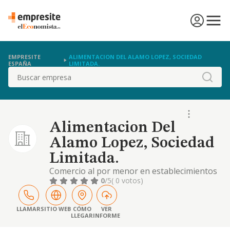
EMPRESITE
ALIMENTACION DEL ALAMO LOPEZ, SOCIEDAD
ESPAÑA
LIMITADA.
Buscar
Alimentacion Del
Alamo Lopez, Sociedad
Limitada.
Comercio al por menor en establecimientos
no especializados, con predominio en
0
/5
( 0 votos)
productos alimenticios, bebidas y tabaco
LLAMAR
SITIO WEB
CÓMO
VER
LLEGAR
INFORME