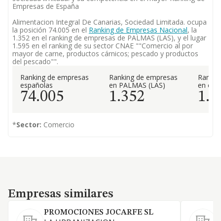
Empresas de España
Alimentacion Integral De Canarias, Sociedad Limitada. ocupa
la posición 74.005 en el
Ranking de Empresas Nacional
, la
1.352 en el ranking de empresas de PALMAS (LAS), y el lugar
1.595 en el ranking de su sector CNAE ""Comercio al por
mayor de carne, productos cárnicos; pescado y productos
del pescado"".
Ranking de empresas
Ranking de empresas
Rankin
españolas
en PALMAS (LAS)
en el 
74.005
1.352
1.5
*
Sector:
Comercio
Empresas similares
Empresas similares
PROMOCIONES JOCARFE SL