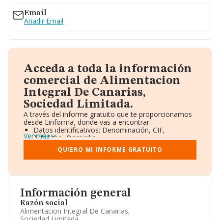
Email
Añadir Email
Acceda a toda la información
comercial de Alimentacion
Integral De Canarias,
Sociedad Limitada.
A través del informe gratuito que te proporcionamos
desde Einforma, donde vas a encontrar:
Datos identificativos: Denominación, CIF,
Ver más
Teléfono, Domicilio.
Informe Mercantil Completo (BORME).
QUIERO MI INFORME GRATUITO
Gráficos de Evolución Ventas y Empleados.
Consejo de Administración y Administradores.
Directivos y Ejecutivos.
Accionistas.
Participaciones y Vinculaciones en otras empresas.
Información general
Artículos de prensa publicados sobre la empresa.
Información oficial y registral complementaria.
Razón social
Alimentacion Integral De Canarias,
Sociedad Limitada.