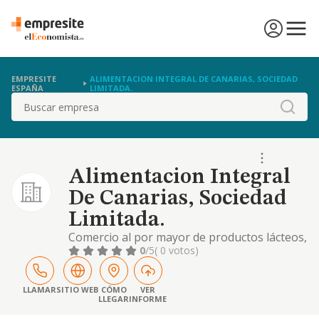
EMPRESITE
ALIMENTACION INTEGRAL DE CANARIAS, SOCIEDAD
ESPAÑA
LIMITADA.
Buscar
Alimentacion Integral
De Canarias, Sociedad
Limitada.
Comercio al por mayor de productos lácteos,
huevos, aceites y grasas comestibles.
0
/5
( 0 votos)
comercio al por mayor de pescados y
mariscos y otros productos alimenticios.
comercial al por mayor de cualquier
LLAMAR
SITIO WEB
CÓMO
VER
LLEGAR
INFORME
producto de alimentación. comercio al por
mayor de productos de limpieza..