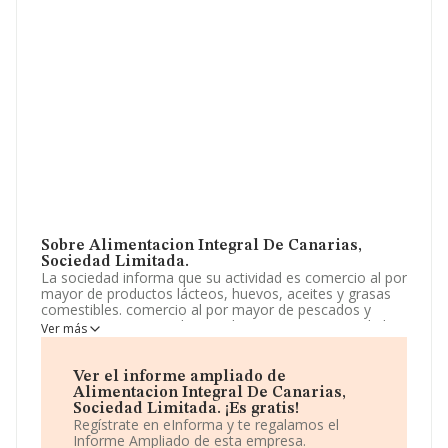
Sobre Alimentacion Integral De Canarias,
Sociedad Limitada.
La sociedad informa que su actividad es comercio al por
mayor de productos lácteos, huevos, aceites y grasas
comestibles. comercio al por mayor de pescados y
mariscos y otros productos alimenticios. comercial al
Ver más
por mayor de cualquier producto de alimentación.
comercio al por mayor de productos de limpieza. La
empresa aparece inscrita en el Registro Mercantil como
Ver el informe ampliado de
Sociedad Limitada. Su CNAE corresponde a 4632 con
Alimentacion Integral De Canarias,
código 'Comercio al por mayor de carne y productos
Sociedad Limitada. ¡Es gratis!
cárnicos'. La sociedad no tiene actividad en mercados
Regístrate en eInforma y te regalamos el
exteriores.
Informe Ampliado de esta empresa.