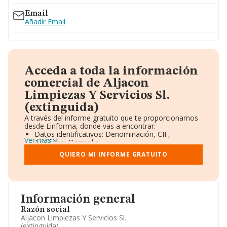
Email
Añadir Email
Acceda a toda la información
comercial de Aljacon
Limpiezas Y Servicios Sl.
(extinguida)
A través del informe gratuito que te proporcionamos
desde Einforma, donde vas a encontrar:
Datos identificativos: Denominación, CIF,
Ver más
Teléfono, Domicilio.
Informe Mercantil Completo (BORME).
QUIERO MI INFORME GRATUITO
Gráficos de Evolución Ventas y Empleados.
Consejo de Administración y Administradores.
Directivos y Ejecutivos.
Accionistas.
Participaciones y Vinculaciones en otras empresas.
Información general
Artículos de prensa publicados sobre la empresa.
Información oficial y registral complementaria.
Razón social
Aljacon Limpiezas Y Servicios Sl.
(extinguida)