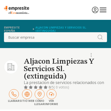
EMPRESITE
ALJACON LIMPIEZAS Y SERVICIOS SL.
ESPAÑA
(EXTINGUIDA)
Buscar
Aljacon Limpiezas Y
Servicios Sl.
(extinguida)
La prestacion de servicios relacionados con
la conservacion, reparacion, saneamiento y
0
/5
( 0 votos)
limpieza de toda clase de obras
LLAMAR
SITIO WEB
CÓMO
VER
LLEGAR
INFORME