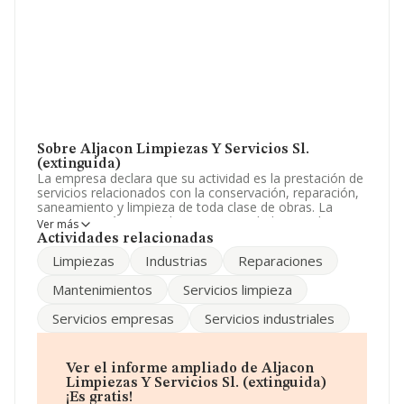
Sobre Aljacon Limpiezas Y Servicios Sl.
(extinguida)
La empresa declara que su actividad es la prestación de
servicios relacionados con la conservación, reparación,
saneamiento y limpieza de toda clase de obras. La
empresa está registrada como Sociedad Limitada. Tiene
Ver más
CNAE: 8121 - 'Limpieza general de edificios'. La
Actividades relacionadas
sociedad no tiene actividad en mercados exteriores.
Limpiezas
Industrias
Reparaciones
La plantilla permanece igual y atendiendo a los datos
Mantenimientos
Servicios limpieza
disponibles en INFORMA, el número de empleados de la
compañía ha estado por debajo de la media de sector.
Servicios empresas
Servicios industriales
Para comunicarse con sus oficinas, el número de
teléfono es 914355838.
Ver el informe ampliado de Aljacon
La sociedad
Aljacon Limpiezas y Servicios S.L.
Limpiezas Y Servicios Sl. (extinguida)
(extinguida)
, con NIF B83812289, tiene su domicilio
¡Es gratis!