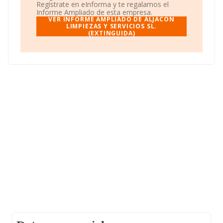
social establecido en Calle Hermosilla núm. 7 3 4,
Regístrate en eInforma y te regalamos el
(28001), Madrid, Madrid.
Informe Ampliado de esta empresa.
VER INFORME AMPLIADO DE ALJACON
Con los datos a disposición de INFORMA sobre 17.778
LIMPIEZAS Y SERVICIOS SL.
(EXTINGUIDA)
empresas pertenecientes al sector, la facturación en el
ámbito nacional alcanza los 5.926 millones de euros y
en 2021 la media de facturación de ventas entre todas
las compañías alcanza los 333 mil euros. Teniendo en
cuenta la información sobre Madrid, en la base de datos
INFORMA constan 4015 empresas, cuyas ventas en
2021 han alcanzado los 2.463 millones de euros. Como
información adicional de interés, la media de empleados
es de 13. La media de antigüedad desde la constitución
es de 16 años.