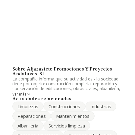
Sobre Aljarasiete Promociones Y Proyectos
Andaluces, Sl
La compañía informa que su actividad es - la sociedad
tiene por objeto: construcción completa, reparación y
conservación de edificaciones, obras civiles, albanilería,
limpieza, servicios de mantenimiento y pequeños
Ver más
trabajos de construcción en general. preparac. La
Actividades relacionadas
sociedad está inscrita en el Registro Mercantil como
Limpiezas
Construcciones
Industrias
Sociedad Limitada. Tiene CNAE: 4335 - '%cnae%'. La
empresa no tiene actividad en mercados exteriores.
Reparaciones
Mantenimientos
Teniendo en cuenta la información disponible en
Albanileria
Servicios limpieza
INFORMA, ha dispuesto de un número de empleados
por debajo de la media de sector.