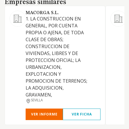
Empresas similares
MACORGA S.L.
1. LA CONSTRUCCION EN
GENERAL, POR CUENTA
L
PROPIA O AJENA, DE TODA
a
CLASE DE OBRAS;
t
CONSTRUCCION DE
r
VIVIENDAS, LIBRES Y DE
r
PROTECCION OFICIAL; LA
c
URBANIZACION,
d
EXPLOTACION Y
e
PROMOCION DE TERRENOS;
c
LA ADQUISICION,
i
GRAVAMEN,
n
SEVILLA
VER INFORME
VER FICHA