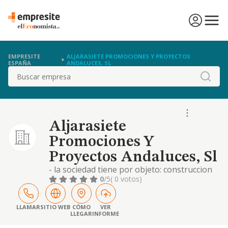
EMPRESITE
ALJARASIETE PROMOCIONES Y PROYECTOS
ESPAÑA
ANDALUCES, SL
Buscar
Aljarasiete
Promociones Y
Proyectos Andaluces, Sl
- la sociedad tiene por objeto: construccion
completa, reparacion y conservacion de
0
/5
( 0 votos)
edificaciones, obras civiles, albanileria,
limpieza, servicios de mantenimiento y
pequenos trabajos de construccion en
LLAMAR
SITIO WEB
CÓMO
VER
LLEGAR
INFORME
general. preparac