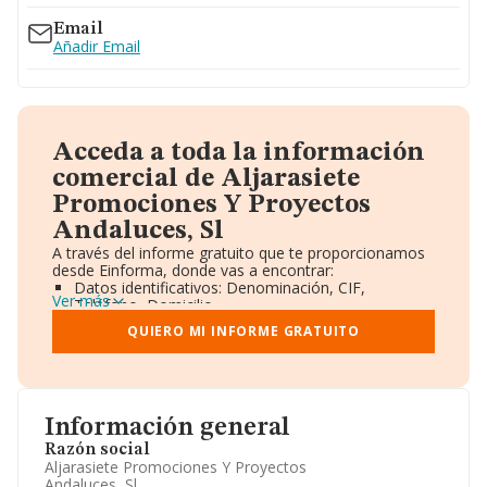
Email
Añadir Email
Acceda a toda la información
comercial de Aljarasiete
Promociones Y Proyectos
Andaluces, Sl
A través del informe gratuito que te proporcionamos
desde Einforma, donde vas a encontrar:
Datos identificativos: Denominación, CIF,
Ver más
Teléfono, Domicilio.
Informe Mercantil Completo (BORME).
QUIERO MI INFORME GRATUITO
Gráficos de Evolución Ventas y Empleados.
Consejo de Administración y Administradores.
Directivos y Ejecutivos.
Accionistas.
Participaciones y Vinculaciones en otras empresas.
Información general
Artículos de prensa publicados sobre la empresa.
Información oficial y registral complementaria.
Razón social
Aljarasiete Promociones Y Proyectos
Andaluces, Sl