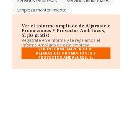
Servicios empresas
Servicios industriales
Para ponerse en contacto con sus oficinas, la empresa
Limpieza mantenimiento
facilita el número de teléfono 954930297.
La sociedad española
Aljarasiete Promociones y
Proyectos Andaluces, S.L
, B91640946, tiene su
Ver el informe ampliado de Aljarasiete
domicilio social establecido en Calle D (poligono
Promociones Y Proyectos Andaluces,
Industrial Pineda) núm. 2, (41013), Sevilla, Andalucía.
Sl ¡Es gratis!
Regístrate en eInforma y te regalamos el
En base a la información de la que dispone INFORMA
Informe Ampliado de esta empresa.
sobre 13.290 compañías, la facturación en el ámbito
VER INFORME AMPLIADO DE
nacional alcanza los 1.658 millones de euros y el
ALJARASIETE PROMOCIONES Y
PROYECTOS ANDALUCES, SL
promedio de la facturación de ventas entre todas las
compañías asciende a los 124 mil euros. En cuanto a la
información relativa a la provincia de Sevilla, en la base
de datos de INFORMA aparecen 407 empresas, con
ventas en el año 2008 de 35 millones de euros.
Finalmente, para completar los datos de sector, en
2008, los empleados de media son 2. La antigüedad
desde la constitución es de 20 años.