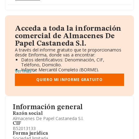
Acceda a toda la información
comercial de Almacenes De
Papel Castaneda S.l.
A través del informe gratuito que te proporcionamos
desde Einforma, donde vas a encontrar:
Datos identificativos: Denominación, CIF,
Teléfono, Domicilio.
Informe Mercantil Completo (BORME).
Ver más
Gráficos de Evolución Ventas y Empleados.
Consejo de Administración y Administradores.
QUIERO MI INFORME GRATUITO
Directivos y Ejecutivos.
Accionistas.
Participaciones y Vinculaciones en otras empresas.
Artículos de prensa publicados sobre la empresa.
Información oficial y registral complementaria.
Información general
Razón social
Almacenes De Papel Castaneda S.l.
CIF
B52013133
Forma jurídica
Sociedad limitada