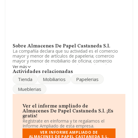
Sobre Almacenes De Papel Castaneda S.l.
La compañía declara que su actividad es el comercio
mayor y menor de artículos de papeleria; comercio
mayor y menor de mobiliario de oficina; comercio
mayor y menor de prensa y productos editoriales. su
Ver más
objeto social se desarrollara exclusivamente en las
Actividades relacionadas
ciuda. La empresa aparece inscrita en el Registro
Tienda
Mobiliarios
Papelerias
Mercantil como Sociedad Limitada. Su CNAE
corresponde a 4762 con código 'Comercio al por menor
Mueblerias
de periódicos y artículos de papelería en
establecimientos especializados'. La compañía no tiene
actividad en mercados exteriores.
Ver el informe ampliado de
Puedes visitar su sitio web:
Almacenes De Papel Castaneda S.l. ¡Es
www.almacenescastaneda.es
.
gratis!
Regístrate en eInforma y te regalamos el
La empresa
Almacenes de Papel Castaneda S.L
, con
Informe Ampliado de esta empresa.
NIF B52013133, está situada en Avenida Reyes
VER INFORME AMPLIADO DE
Catolicos núm. 8, (52002), en el municipio de Melilla,
ALMACENES DE PAPEL CASTANEDA S.L.