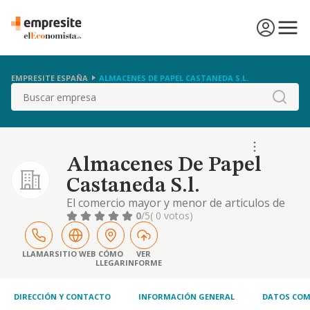
EMPRESITE ESPAÑA
ALMACENES DE PAPEL CASTANEDA S.L.
Buscar
Almacenes De Papel
Castaneda S.l.
El comercio mayor y menor de articulos de
papeleria; comercio mayor y menor de
0
/5
( 0 votos)
mobiliario de oficina; comercio mayor y
menor de prensa y productos editoriales. su
objeto social se desarrollara exclusivamente
LLAMAR
SITIO WEB
CÓMO
VER
LLEGAR
INFORME
en las ciuda
DIRECCIÓN Y CONTACTO
INFORMACIÓN GENERAL
DATOS COM