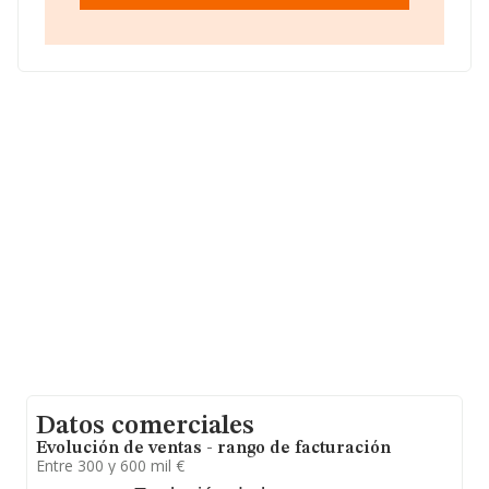
Ciudad Autónoma De Melilla.
Con los datos a disposición de INFORMA sobre 2.556
empresas pertenecientes al sector, a nivel nacional la
facturación asciende a 639 millones de euros y la media
entre todas las compañías es de 250 mil euros de
ventas en 2010. En cuanto a la información relativa a la
provincia de Melilla, en la base de datos INFORMA
consta 1 empresa, con ventas en 2010 de hasta 0
euros. Por último, con el fin de ampliar la información
relativa al ámbito de la empresa, la media de
empleados de las empresas es de 2. La antigüedad
desde la constitución es de 19 años.
Datos comerciales
Evolución de ventas - rango de facturación
Entre 300 y 600 mil €