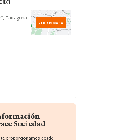
cto
 C, Tarragona,
VER EN MAPA
información
rsec Sociedad
ue te proporcionamos desde