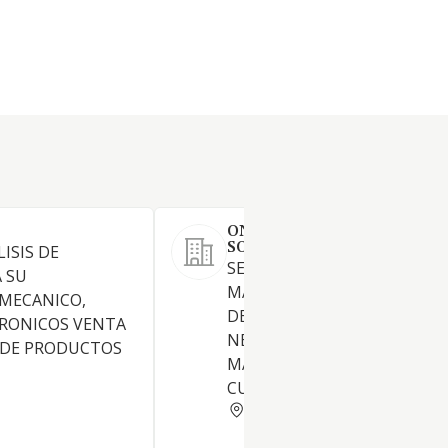
ONE DREAM TEAM NETWO
SOCIEDAD LIMITADA.
ISIS DE
SERVICIOS DE PUBLICIDAD Y
 SU
MARKETING DIRECTO.
MECANICO,
DESARROLLO DE EMPRESAS 
TRONICOS VENTA
NETWORK MARKETING.
 DE PRODUCTOS
MARKETING ONLINE Y VENT
CURSOS ONLINE
TARRAGONA