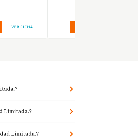
VER FICHA
VER INFORME
VER FIC
itada.?
ad Limitada.?
edad Limitada.?