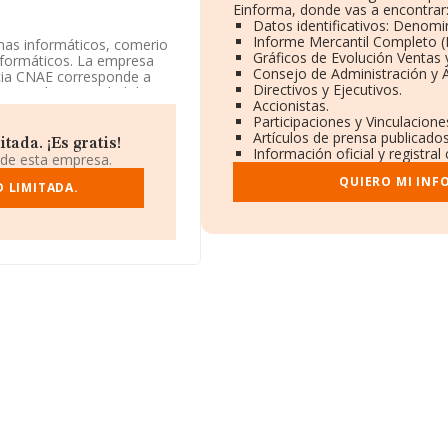
Einforma, donde vas a encontrar
Datos identificativos: Denomin
Informe Mercantil Completo 
mas informáticos, comerio
Gráficos de Evolución Ventas
nformáticos. La empresa
Consejo de Administración y 
ncia CNAE corresponde a
Directivos y Ejecutivos.
No realiza actividad de
Accionistas.
Participaciones y Vinculacion
Artículos de prensa publicado
está situada en Calle De
ada. ¡Es gratis!
Información oficial y registra
 de esta empresa.
QUIERO MI INF
47 empresas, en el ámbito
 LIMITADA.
y la media de facturación
Teniendo en cuenta la
aparecen 15 empresas,
nformación relativa al
de antigüedad desde la