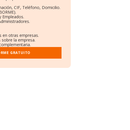
:
ación, CIF, Teléfono, Domicilio.
(BORME).
 y Empleados.
Administradores.
es en otras empresas.
s sobre la empresa.
l complementaria.
ORME GRATUITO