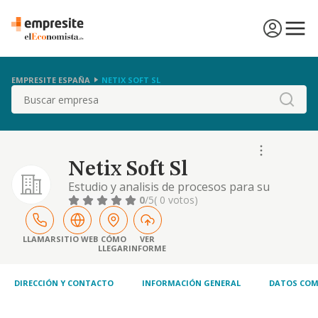
EMPRESITE ESPAÑA
NETIX SOFT SL
Buscar
Netix Soft Sl
Estudio y analisis de procesos para su
tratamiento mecanico, equipos electronicos
0
/5
( 0 votos)
venta al por menor de productos
informaticos.
LLAMAR
SITIO WEB
CÓMO
VER
LLEGAR
INFORME
DIRECCIÓN Y CONTACTO
INFORMACIÓN GENERAL
DATOS COM