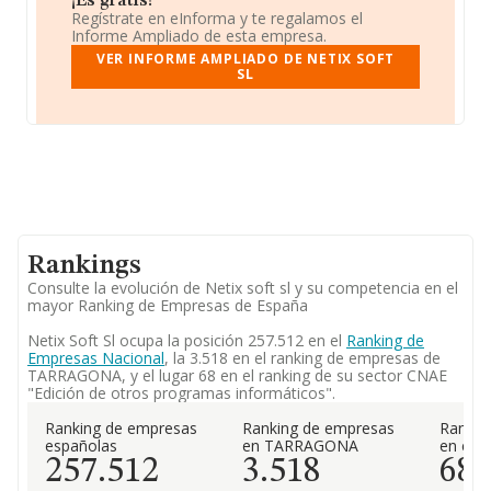
¡Es gratis!
Regístrate en eInforma y te regalamos el
Informe Ampliado de esta empresa.
VER INFORME AMPLIADO DE NETIX SOFT
SL
Rankings
Consulte la evolución de Netix soft sl y su competencia en el
mayor Ranking de Empresas de España
Netix Soft Sl ocupa la posición 257.512 en el
Ranking de
Empresas Nacional
, la 3.518 en el ranking de empresas de
TARRAGONA, y el lugar 68 en el ranking de su sector CNAE
"Edición de otros programas informáticos".
Ranking de empresas
Ranking de empresas
Rankin
españolas
en TARRAGONA
en el 
257.512
3.518
68