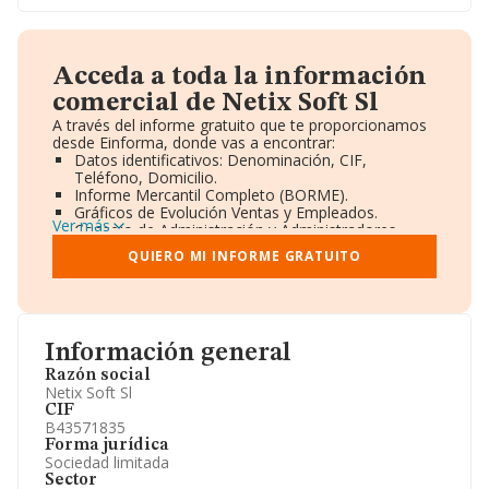
Acceda a toda la información
comercial de Netix Soft Sl
A través del informe gratuito que te proporcionamos
desde Einforma, donde vas a encontrar:
Datos identificativos: Denominación, CIF,
Teléfono, Domicilio.
Informe Mercantil Completo (BORME).
Gráficos de Evolución Ventas y Empleados.
Ver más
Consejo de Administración y Administradores.
Directivos y Ejecutivos.
QUIERO MI INFORME GRATUITO
Accionistas.
Participaciones y Vinculaciones en otras empresas.
Artículos de prensa publicados sobre la empresa.
Información oficial y registral complementaria.
Información general
Razón social
Netix Soft Sl
CIF
B43571835
Forma jurídica
Sociedad limitada
Sector