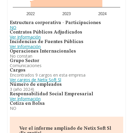
ámbito de la empresa, los empleados de media son 3.
La antigüedad desde la constitución es de 11 años.
2022
2023
2024
En resumen, la actividad de
Netix Soft S.L
es estudio y
Estructura corporativa - Participaciones
analisis de procesos para su tratamiento mecanico,
NO
equipos electronicos venta al por menor de productos
Contratos Públicos Adjudicados
informáticos. Se ha posicionado más abajo en el
Ver Información
ranking de sectores frente al 2023. En el ranking de
Incidencias de Fuentes Públicas
todas las empresas en el territorio nacional, ha
Ver Información
experimentado un retroceso.
Operaciones Internacionales
No constan
Grupo Sector
Comunicaciones
Cargos
Encontrados 9 cargos en esta empresa
Ver cargos de Netix Soft Sl
Número de empleados
3 (año 2024)
Responsabilidad Social Empresarial
Ver Información
Cotiza en Bolsa
NO
Ver el informe ampliado de Netix Soft Sl