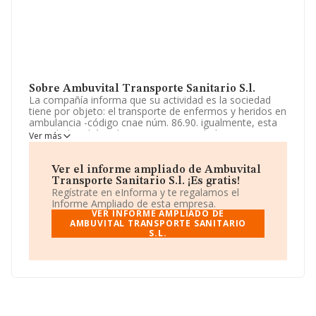
Sobre Ambuvital Transporte Sanitario S.l.
La compañía informa que su actividad es la sociedad
tiene por objeto: el transporte de enfermos y heridos en
ambulancia -código cnae núm. 86.90. igualmente, esta
sociedad podrá realizar cuantas actividades sean
Ver más
preparatorias, auxiliares o complementarias de la
anterior, bien por sí misma, directamente, bien a través
de la participación e. La empresa está registrada como
Ver el informe ampliado de Ambuvital
Sociedad Limitada. Su actividad CNAE es '%cnae%' con
Transporte Sanitario S.l. ¡Es gratis!
código 8692. La sociedad no tiene actividad en
Regístrate en eInforma y te regalamos el
mercados exteriores.
Informe Ampliado de esta empresa.
VER INFORME AMPLIADO DE
Conforme a la información disponible, se puede afirmar
AMBUVITAL TRANSPORTE SANITARIO
S.L.
que la compañía ha experimentado un crecimiento
significativo respecto al año anterior (2024). Ha tenido
un incremento en ebitda del 23%. Ha experimentado un
incremento del 2% en las ventas, no obstante, ha
decrecido un 271% en cuanto a los resultados. El
número de empleados ha bajado un 4% y según las
cifras existentes en la base de datos de INFORMA, el
número de empleados ha estado por encima de la