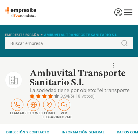
EMPRESITE ESPAÑA
AMBUVITAL TRANSPORTE SANITARIO S.L.
Buscar
Ambuvital Transporte
Sanitario S.l.
La sociedad tiene por objeto: "el transporte
de enfermos y heridos en ambulancia -
3.94
/5
( 18 votos)
código cnae núm. 86.90. igualmente, esta
sociedad podrá realizar cuantas actividades
sean preparatorias, auxiliares o
LLAMAR
SITIO WEB
CÓMO
VER
LLEGAR
INFORME
complementarias de la anterior, bien por sí
misma, directamente, bien a través de la
participación e.
DIRECCIÓN Y CONTACTO
INFORMACIÓN GENERAL
DATOS COM