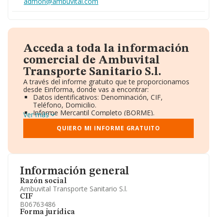
admon@ambuvital.com
Acceda a toda la información
comercial de Ambuvital
Transporte Sanitario S.l.
A través del informe gratuito que te proporcionamos
desde Einforma, donde vas a encontrar:
Datos identificativos: Denominación, CIF,
Teléfono, Domicilio.
Informe Mercantil Completo (BORME).
Ver más
Gráficos de Evolución Ventas y Empleados.
Consejo de Administración y Administradores.
QUIERO MI INFORME GRATUITO
Directivos y Ejecutivos.
Accionistas.
Participaciones y Vinculaciones en otras empresas.
Artículos de prensa publicados sobre la empresa.
Información oficial y registral complementaria.
Información general
Razón social
Ambuvital Transporte Sanitario S.l.
CIF
B06763486
Forma jurídica