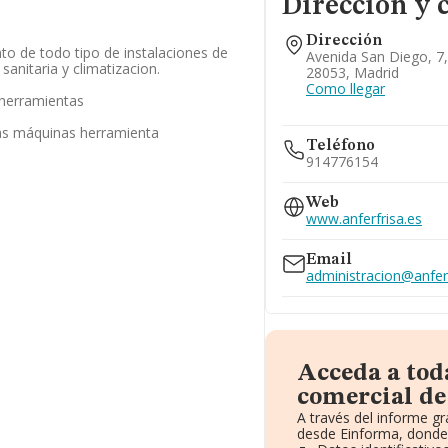
Dirección y 
Dirección
to de todo tipo de instalaciones de
Avenida San Diego, 7,
sanitaria y climatizacion.
28053, Madrid
Como llegar
herramientas
ras máquinas herramienta
Teléfono
914776154
Web
www.anferfrisa.es
Email
administracion@anfer
Acceda a tod
comercial de
A través del informe g
desde Einforma, donde 