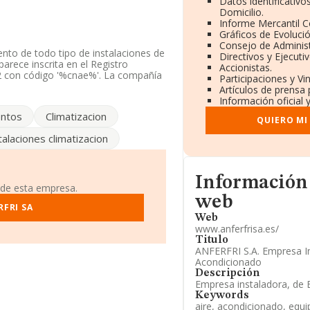
Datos identificativ
Domicilio.
Informe Mercantil 
Gráficos de Evoluci
Consejo de Administ
ento de todo tipo de instalaciones de
Directivos y Ejecutiv
parece inscrita en el Registro
Accionistas.
 con código '%cnae%'. La compañía
Participaciones y V
Artículos de prensa
Información oficial 
niendo en cuenta la información
entos
Climatizacion
 por debajo de la media de sector.
QUIERO MI
talaciones climatizacion
tos rankings: la compañía ha
. En el ranking del sector, delante de
mazabal S.L
y
Engranajes Ebro
ompañías como:
Talleres Obasca S.L
Informacion de su pá
Información
or en el ranking nacional, ha subido
 de esta empresa.
esas mejor posicionadas en el ranking
web
FRI SA
en cambio, entre las compañías que
lti S.L
. En 2025, la empresa ha
Web
www.anferfrisa.es/
al 48.377 puesto.
Titulo
ANFERFRI S.A. Empresa In
éfono 914776154 y su correo es
Acondicionado
aquí:
www.anferfrisa.es
.
Descripción
Empresa instaladora, de 
n fiscal A78466216, está situada en
adrid.
Keywords
aire, acondicionado, equi