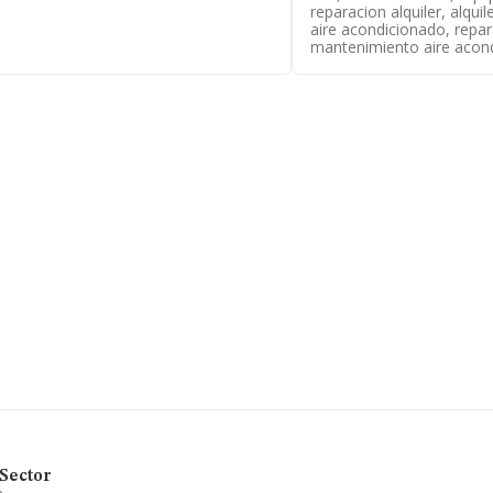
reparacion alquiler, alqui
enecientes al sector, en el ámbito
aire acondicionado, repar
 y en 2025 la media de facturación de
mantenimiento aire acond
 Teniendo en cuenta la información
resas, con ventas en el año 2025 de
ctor, en 2025, la media de
de media son 8.
mantenimiento de todo tipo de
n. En el ranking de sectores, la
nado mejor en el ranking nacional
Sector