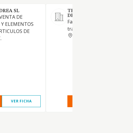
DREA SL
TECNICAS PARA MADERA 
DERIVADOS SA
 VENTA DE
Fabricación de herramientas 
 Y ELEMENTOS
trabajos en madera
ARTICULOS DE
MADRID
.
VER FICHA
VER INFORME
VER FIC