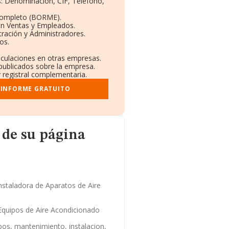
os: Denominación, CIF, Teléfono,
Completo (BORME).
ón Ventas y Empleados.
ración y Administradores.
os.
inculaciones en otras empresas.
 publicados sobre la empresa.
y registral complementaria.
 INFORME GRATUITO
gina web
 de su página
staladora de Aparatos de Aire
Equipos de Aire Acondicionado
pos, mantenimiento, instalacion,