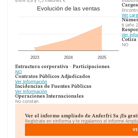
Entre 0,6 y 1,5 millones €
Industri
Cargos
Evolución de las ventas
Encontr
Ver carg
Númer
6 (año 
Respon
Ver Inf
Cotiza
NO
2023
2024
2025
Estructura corporativa - Participaciones
NO
Contratos Públicos Adjudicados
Ver Información
Incidencias de Fuentes Públicas
Ver Información
Operaciones Internacionales
No constan
Ver el informe ampliado de Anferfri Sa ¡Es grati
Regístrate en eInforma y te regalamos el Informe Ampl
VE