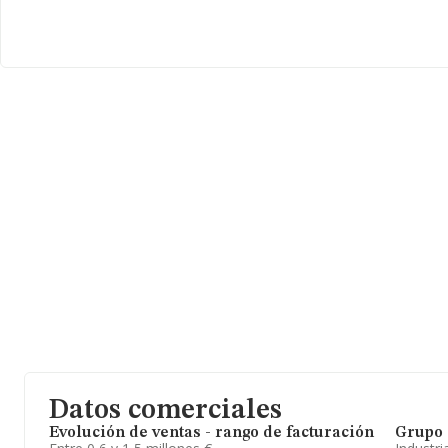
Con los datos a disposición de INFORMA sobre 671 empresas pert
nacional la facturación alcanza la cifra de 946 millones de euros
ventas entre todas las compañías alcanza los 1 millón de euros.
sobre Madrid, en la base de datos de INFORMA aparecen 71 emp
39 millones de euros. Finalmente, para completar los datos de se
antigüedad desde la constitución es de 27 años. Los empleados 
A modo de conclusión,
Anferfri S.A
se emplea en instalación y 
instalaciones de calefaccion, agua caliente sanitaria y climatizacio
compañía ha escalado posiciones respecto al 2024. Se ha posicio
(de todas las empresas presentes en el territorio) frente al 2024.
Datos comerciales
Evolución de ventas - rango de facturación
Grupo 