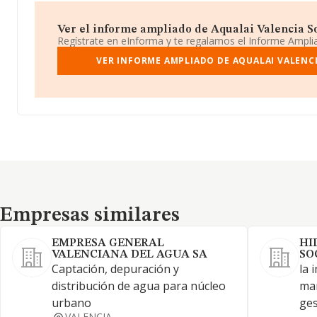
Ver el informe ampliado de Aqualai Valencia So
Regístrate en eInforma y te regalamos el Informe Ampl
VER INFORME AMPLIADO DE AQUALAI VALENCI
Empresas similares
Empresas similares
EMPRESA GENERAL
HI
VALENCIANA DEL AGUA SA
SO
Captación, depuración y
la 
distribución de agua para núcleo
man
urbano
ges
VALENCIA