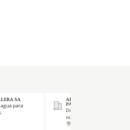
LLERA SA
AIGUES MUNICIPALS DE
PATERNA SA
e agua para
Distribución de agua potable
.
núcleos urbanos.
VALENCIA