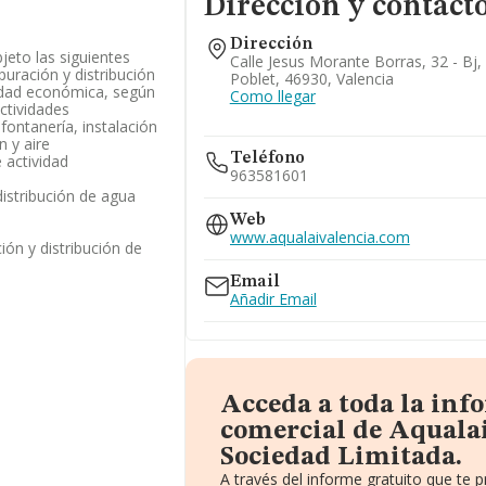
Dirección y contact
Dirección
jeto las siguientes
Calle Jesus Morante Borras, 32 - Bj
puración y distribución
Poblet, 46930, Valencia
vidad económica, según
Como llegar
actividades
fontanería, instalación
n y aire
Teléfono
 actividad
963581601
distribución de agua
Web
www.aqualaivalencia.com
ión y distribución de
Email
Añadir Email
Acceda a toda la inf
comercial de Aquala
Sociedad Limitada.
A través del informe gratuito que te