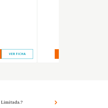
VER FICHA
VER INFORME
VER FIC
d Limitada.?