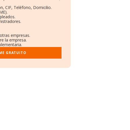
n, CIF, Teléfono, Domicilio.
ME).
pleados.
istradores.
 otras empresas.
re la empresa.
plementaria.
ME GRATUITO