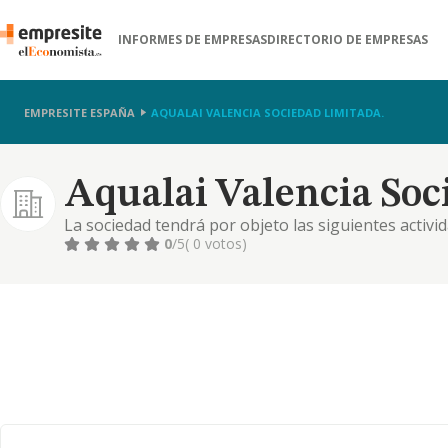
INFORMES DE EMPRESAS
DIRECTORIO DE EMPRESAS
EMPRESITE ESPAÑA
AQUALAI VALENCIA SOCIEDAD LIMITADA.
Aqualai Valencia Soc
La sociedad tendrá por objeto las siguientes activi
agua. (código de actividad económica, según clasifi
0
/5
( 0 votos)
36.00). fontanería, instalación de sistemas de calefa