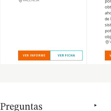
por
obt
aho
de 
sis
pot
obj
VER INFORME
VER FICHA
Preguntas