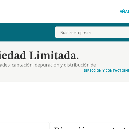
AÑA
Buscar
iedad Limitada.
dades: captación, depuración y distribución de
cación nacional de actividades económicas 2025:
DIRECCIÓN Y CONTACTO
IN
cción y aire acondicionado. (código de actividad