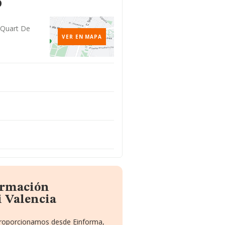
o
, Quart De
VER EN MAPA
ormación
i Valencia
 proporcionamos desde Einforma,