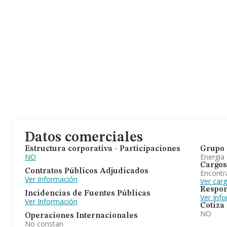
información adicional de interés, la media de antigüedad desde la
años. La media de empleados de las empresas es de 21.
Datos comerciales
Estructura corporativa - Participaciones
Grupo 
NO
Energía
Cargos
Contratos Públicos Adjudicados
Encontr
Ver Información
Ver car
Respon
Incidencias de Fuentes Públicas
Ver Inf
Ver Información
Cotiza
NO
Operaciones Internacionales
No constan