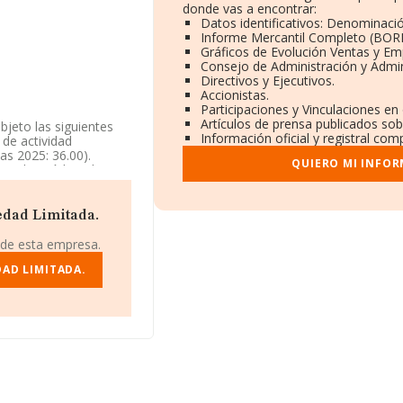
donde vas a encontrar:
Datos identificativos: Denominació
Informe Mercantil Completo (BOR
Gráficos de Evolución Ventas y Em
Consejo de Administración y Admin
Directivos y Ejecutivos.
Accionistas.
Participaciones y Vinculaciones en
Artículos de prensa publicados sob
bjeto las siguientes
Información oficial y registral com
 de actividad
as 2025: 36.00).
QUIERO MI INFOR
ionado. (código de
o Sociedad Limitada.
bución de agua', código
edad Limitada.
3581601 y su página
 de esta empresa.
DAD LIMITADA.
22827075, se
 el municipio de Quart
04 empresas, a nivel
edia de facturación de
. Respecto a la
 de datos de INFORMA
uros. Como