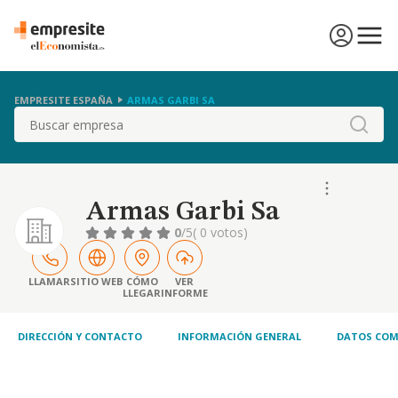
EMPRESITE ESPAÑA
ARMAS GARBI SA
Buscar
Armas Garbi Sa
0
/5
( 0 votos)
LLAMAR
SITIO WEB
CÓMO
VER
LLEGAR
INFORME
DIRECCIÓN Y CONTACTO
INFORMACIÓN GENERAL
DATOS COM