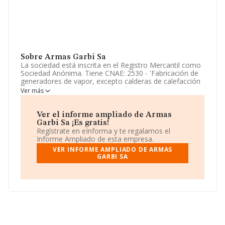
Sobre Armas Garbi Sa
La sociedad está inscrita en el Registro Mercantil como
Sociedad Anónima. Tiene CNAE: 2530 - 'Fabricación de
generadores de vapor, excepto calderas de calefacción
central'. La empresa es exportadora.
Ver más
De acuerdo con la Recomendación 2003/361/CE de la
Comisión, de 6 de mayo de 2003, sobre la definición de
Ver el informe ampliado de Armas
microempresas, pequeñas y medianas empresas, la
Garbi Sa ¡Es gratis!
compañía se encuadra como microempresa. Ha
Regístrate en eInforma y te regalamos el
contado con el mismo número de empleados y
Informe Ampliado de esta empresa.
teniendo en cuenta la información disponible en
VER INFORME AMPLIADO DE ARMAS
INFORMA, ha dispuesto de un número de empleados
GARBI SA
por debajo de la media de sector.
Dentro del ranking de empresas elaborado por
INFORMA, atendiendo a los niveles de facturación de la
compañía, se destaca que: la compañía ha conservado
la posición del año anterior quedándose en posición 20.
En el ranking de sectores las siguientes empresas tienen
mejor posición:
Art Gladius S.L
y
Top Gun S.L
; el