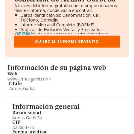
A través del informe gratuito que te proporcionamos
desde Einforma, donde vas a encontrar:
Datos identificativos: Denominación, CIF,
Teléfono, Domicilio.
Informe Mercantil Completo (BORME).
Gráficos de Evolución Ventas y Empleados.
Ver más
Consejo de Administración y Administradores.
Directivos y Ejecutivos.
QUIERO MI INFORME GRATUITO
Accionistas.
Participaciones y Vinculaciones en otras empresas.
Artículos de prensa publicados sobre la empresa.
Información oficial y registral complementaria.
Informacion de su página web
Información de su página web
Web
www.armasgarbi.com/
Titulo
::Armas Garbi::
Información general
Razón social
Armas Garbi Sa
CIF
A20064705
Forma jurídica