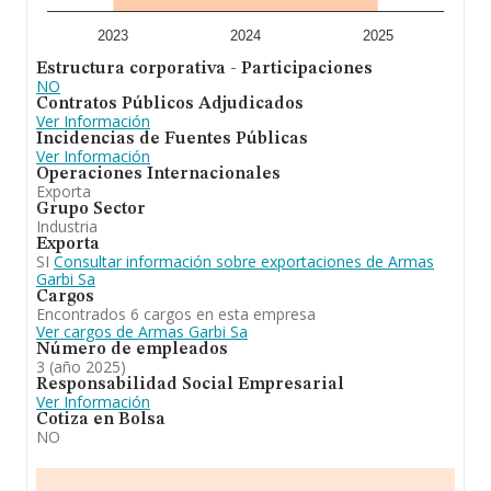
promedio. Teniendo en cuenta la información sobre
Guipúzcoa, en la base de datos de INFORMA aparecen
21 empresas, cuyas ventas en 2025 han alcanzado los
2023
2024
2025
45 millones de euros. Como información adicional de
Estructura corporativa - Participaciones
interés, la antigüedad desde la constitución es de 30
NO
años. Los empleados de media son 19.
Contratos Públicos Adjudicados
Ver Información
Para concluir, se ha posicionado más abajo en el
Incidencias de Fuentes Públicas
ranking de provincia frente al 2024. En el ranking de
Ver Información
todas las empresas en el territorio nacional, ha
Operaciones Internacionales
experimentado un retroceso.
Exporta
Grupo Sector
Industria
Exporta
SI
Consultar información sobre exportaciones de Armas
Garbi Sa
Cargos
Encontrados 6 cargos en esta empresa
Ver cargos de Armas Garbi Sa
Número de empleados
3 (año 2025)
Responsabilidad Social Empresarial
Ver Información
Cotiza en Bolsa
NO