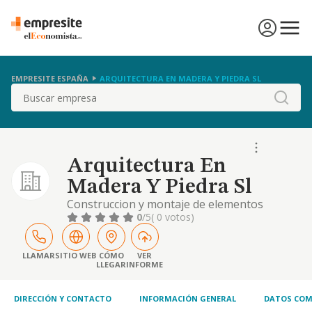
EMPRESITE ESPAÑA
ARQUITECTURA EN MADERA Y PIEDRA SL
Buscar
Arquitectura En
Madera Y Piedra Sl
Construccion y montaje de elementos
madera. estructuras, carpinteria,
0
/5
( 0 votos)
revestimientos decorativos, solados y
mobiliario, proteccion, secado y almacenaje,
tratamientos curativos y preventivos contra
LLAMAR
SITIO WEB
CÓMO
VER
LLEGAR
INFORME
xilofafos, control plag
DIRECCIÓN Y CONTACTO
INFORMACIÓN GENERAL
DATOS COM