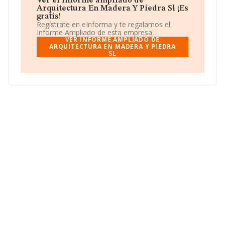
Ver el informe ampliado de
Arquitectura En Madera Y Piedra Sl ¡Es
Para comunicarse con sus oficinas, el número de
gratis!
teléfono es 980538828 y su correo es
Regístrate en eInforma y te regalamos el
rearasa@rearasa.com
.
Informe Ampliado de esta empresa.
VER INFORME AMPLIADO DE
La empresa
ARQUITECTURA EN MADERA Y PIEDRA
Arquitectura En Madera y Piedra S.L
,
SL
con CIF B49193204, tiene domicilio fiscal en Avenida
Principe De Asturias Pg Llanos núm. 102, (49022),
Zamora, Castilla-león.
En base a la información de la que dispone INFORMA
sobre 5.973 compañías, en el ámbito nacional la
facturación alcanza la cifra de 2.205 millones de euros y
en 2025 la media de facturación de ventas entre todas
las compañías alcanza los 369 mil euros. Teniendo en
cuenta la información sobre Zamora, en la base de
datos INFORMA constan 14 empresas, con ventas en el
año 2025 de 802 mil euros. Finalmente, para completar
los datos de sector, en 2025, la antigüedad alcanza los
23 años desde la constitución. La media de empleados
es de 3.