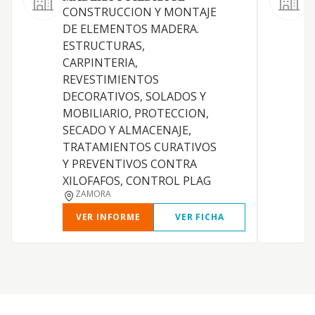
CONSTRUCCION Y MONTAJE
F
DE ELEMENTOS MADERA.
e
ESTRUCTURAS,
p
CARPINTERIA,
e
REVESTIMIENTOS
c
DECORATIVOS, SOLADOS Y
d
MOBILIARIO, PROTECCION,
p
SECADO Y ALMACENAJE,
v
TRATAMIENTOS CURATIVOS
t
Y PREVENTIVOS CONTRA
s
XILOFAFOS, CONTROL PLAG
ZAMORA
VER INFORME
VER FICHA