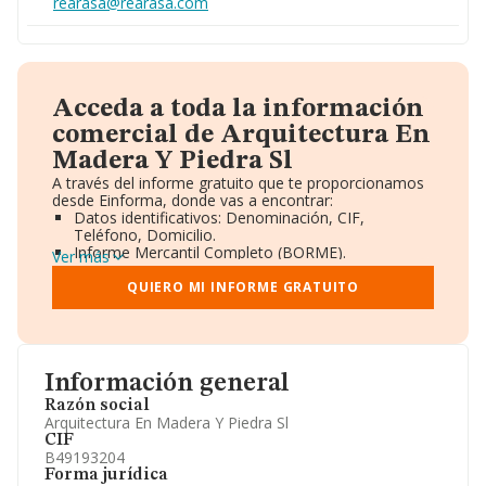
rearasa@rearasa.com
Acceda a toda la información
comercial de Arquitectura En
Madera Y Piedra Sl
A través del informe gratuito que te proporcionamos
desde Einforma, donde vas a encontrar:
Datos identificativos: Denominación, CIF,
Teléfono, Domicilio.
Informe Mercantil Completo (BORME).
Ver más
Gráficos de Evolución Ventas y Empleados.
Consejo de Administración y Administradores.
QUIERO MI INFORME GRATUITO
Directivos y Ejecutivos.
Accionistas.
Participaciones y Vinculaciones en otras empresas.
Artículos de prensa publicados sobre la empresa.
Información oficial y registral complementaria.
Información general
Razón social
Arquitectura En Madera Y Piedra Sl
CIF
B49193204
Forma jurídica