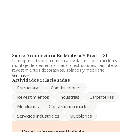
Sobre Arquitectura En Madera Y Piedra Sl
La empresa informa que su actividad es construcción y
montaje de elementos madera. estructuras, carpintería,
revestimientos decorativos, solados y mobiliario,
proteccion, secado y almacenaje, tratamientos
Ver más
curativos y preventivos contra xilofafos, control plag. La
Actividades relacionadas
empresa aparece inscrita en el Registro Mercantil como
Estructuras
Construcciones
Sociedad Limitada. La actividad de referencia CNAE
corresponde a 'Fabricación de otras estructuras de
Revestimientos
Industrias
Carpinterias
madera y piezas de carpintería y ebanistería para la
construcción', cuyo Código es 1623. La sociedad no
Mobiliarios
Construccion madera
tiene actividad en mercados exteriores.
Servicios industriales
Mueblerias
El número de empleados ha sido el mismo con respecto
al 2024 y atendiendo a los datos disponibles en
INFORMA, el número de empleados de la compañía ha
estado por debajo de la media de sector.