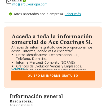
Email
info@artluxeuropa.com
Datos aportados por la empresa.
Saber más
Acceda a toda la información
comercial de Ace Coatings Sl.
A través del informe gratuito que te proporcionamos
desde Einforma, donde vas a encontrar:
Datos identificativos: Denominación, CIF,
Teléfono, Domicilio.
Informe Mercantil Completo (BORME).
Gráficos de Evolución Ventas y Empleados.
Ver más
Consejo de Administración y Administradores.
Directivos y Ejecutivos.
QUIERO MI INFORME GRATUITO
Accionistas.
Participaciones y Vinculaciones en otras empresas.
Artículos de prensa publicados sobre la empresa.
Información oficial y registral complementaria.
Información general
Razón social
Ace Coatings Sl.