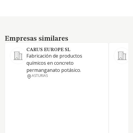
Empresas similares
Empresas similares
CARUS EUROPE SL
Fabricación de productos
C
químicos en concreto
p
permanganato potásico.
p
ASTURIAS