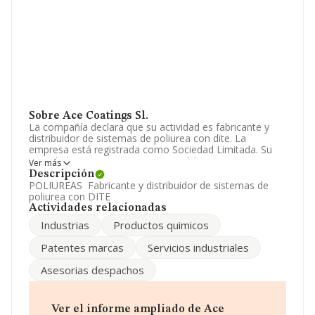
Sobre Ace Coatings Sl.
La compañía declara que su actividad es fabricante y
distribuidor de sistemas de poliurea con dite. La
empresa está registrada como Sociedad Limitada. Su
actividad CNAE es '%cnae%' con código 4685. La
Ver más
compañía es importadora y exportadora.
Descripción
POLIUREAS Fabricante y distribuidor de sistemas de
Ha tenido el mismo número de empleados y teniendo
poliurea con DITE
en cuenta la información disponible en INFORMA, ha
Actividades relacionadas
dispuesto de un número de empleados por debajo de la
Industrias
Productos quimicos
media de sector.
Patentes marcas
Servicios industriales
Acerca de la información disponible en INFORMA sobre
los distintos rankings: en 2024 la empresa ha caído 73
Asesorias despachos
puestos a nivel sectorial pasando a ocupar la posición
944, frente a la 871 del año anterior. Tienen mejor
posición las siguientes empresas del sector:
Suministros Industriales Sugar S.L
y
Agrofitovial
Ver el informe ampliado de Ace