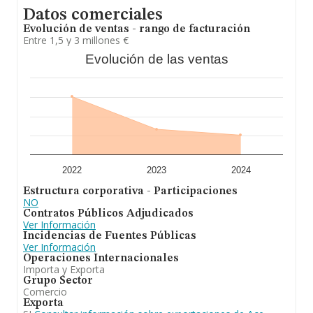
información adicional de interés, la media de empleados
Datos comerciales
de las empresas es de 6; la media de antigüedad desde
la constitución es de 21 años.
Evolución de ventas - rango de facturación
Entre 1,5 y 3 millones €
En resumen, la actividad de
Ace Coatings S.L
es
Evolución de las ventas
fabricante y distribuidor de sistemas de poliurea con
dite. En el ranking de todas las empresas en el territorio
nacional, ha experimentado un retroceso.
2022
2023
2024
Estructura corporativa - Participaciones
NO
Contratos Públicos Adjudicados
Ver Información
Incidencias de Fuentes Públicas
Ver Información
Operaciones Internacionales
Importa y Exporta
Grupo Sector
Comercio
Exporta