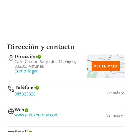
Dirección y contacto
Dirección
Calle Campo Sagrado, 11, Gijón,
33205, Asturias
VER EN MAPA
Como llegar
Teléfono
Ver más
985323328
684...
Web
Ver teléfono 684...
www.artluxeuropa.com
Ver más
www.acebyartcoat.com
www.acecoatings.com