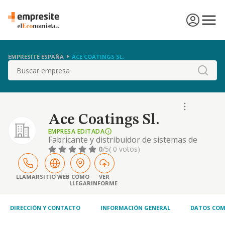
EMPRESITE ESPAÑA
ACE COATINGS SL.
Buscar
Ace Coatings Sl.
EMPRESA EDITADA
Fabricante y distribuidor de sistemas de
poliurea con dite
0
/5
( 0 votos)
LLAMAR
SITIO WEB
CÓMO
VER
LLEGAR
INFORME
DIRECCIÓN Y CONTACTO
INFORMACIÓN GENERAL
DATOS COM