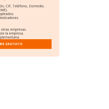
ón, CIF, Teléfono, Domicilio.
RME).
mpleados.
nistradores.
n otras empresas.
bre la empresa.
mplementaria.
RME GRATUITO