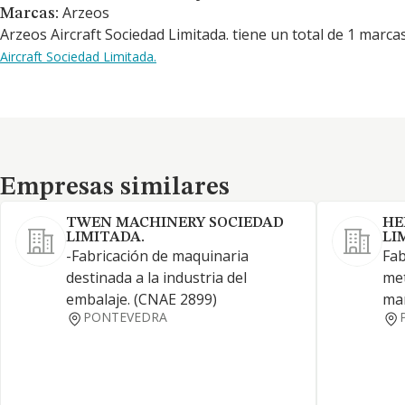
Arzeos
Marcas:
Arzeos Aircraft Sociedad Limitada. tiene un total de 1 marca
Aircraft Sociedad Limitada.
Empresas similares
Empresas similares
TWEN MACHINERY SOCIEDAD
HE
LIMITADA.
LI
-Fabricación de maquinaria
Fab
destinada a la industria del
met
embalaje. (CNAE 2899)
man
PONTEVEDRA