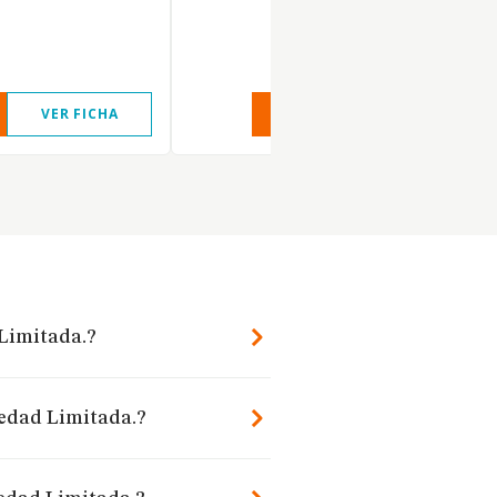
VER FICHA
VER INFORME
VER FIC
 Limitada.?
iedad Limitada.?