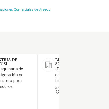
inaciones Comerciales de Arzeos
TRIA DE
BIOGAS TECHNOLOGY
N SL
SOCIEDAD LIMITADA.
maquinaria de
-Diseño y fabricación de
frigeración no
equipamiento para la industr
oncreto para
biogás, principalmente
ederos.
gasómetros
PONTEVEDRA