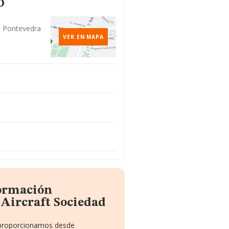
o
0, Pontevedra
VER EN MAPA
formación
 Aircraft Sociedad
e proporcionamos desde