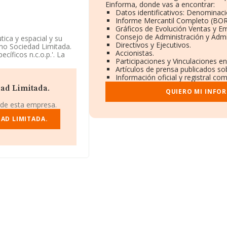
Einforma, donde vas a encontrar:
Datos identificativos: Denominaci
Informe Mercantil Completo (BO
Gráficos de Evolución Ventas y E
Consejo de Administración y Admi
ica y espacial y su
Directivos y Ejecutivos.
omo Sociedad Limitada.
Accionistas.
íficos n.c.o.p.'. La
Participaciones y Vinculaciones e
Artículos de prensa publicados so
Información oficial y registral co
de mayo de 2003, sobre
, la compañía se puede
dad Limitada.
QUIERO MI INFO
fesionales y según los
ados por debajo de la
 de esta empresa.
AD LIMITADA.
4193638, se encuentra
 municipio de Silleda,
46 empresas, a nivel
romedio de la
 millón de euros,
edio. Respecto a la
ase de datos INFORMA
 de euros. Finalmente,
media son 8. La media