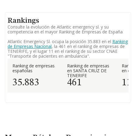
Rankings
Consulte la evolución de Atlantic emergency sl. y su
competencia en el mayor Ranking de Empresas de España
Atlantic Emergency Sl. ocupa la posición 35.883 en el
Ranking
de Empresas Nacional
, la 461 en el ranking de empresas de
TENERIFE, y el lugar 11 en el ranking de su sector CNAE
"Transporte de pacientes en ambulancia".
Ranking de empresas
Ranking de empresas
Rankin
españolas
en SANTA CRUZ DE
en el 
TENERIFE
35.883
461
11
Marcas, Rótulos y Denominaciones Comerciales