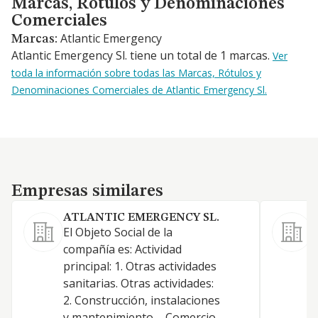
Marcas, Rótulos y Denominaciones
Comerciales
Atlantic Emergency
Marcas:
Atlantic Emergency Sl. tiene un total de 1 marcas.
Ver
toda la información sobre todas las Marcas, Rótulos y
Denominaciones Comerciales de Atlantic Emergency Sl.
Empresas similares
Empresas similares
ATLANTIC EMERGENCY SL.
S
El Objeto Social de la
A
compañía es: Actividad
T
principal: 1. Otras actividades
P
sanitarias. Otras actividades:
D
2. Construcción, instalaciones
y mantenimiento. - Comercio