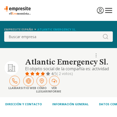
EMPRESITE ESPAÑA
ATLANTIC EMERGENCY SL.
Buscar
Atlantic Emergency Sl.
El objeto social de la compañía es: actividad
principal: 1. otras actividades sanitarias.
4
/5
( 2 votos)
otras actividades: 2. construcción,
instalaciones y mantenimiento. - comercio al
por mayor y al por menor. distribución
LLAMAR
SITIO WEB
CÓMO
VER
LLEGAR
INFORME
comercial." importación y exportación. -
actividades inmobiliarias. - actividades
profesio.
DIRECCIÓN Y CONTACTO
INFORMACIÓN GENERAL
DATOS COM