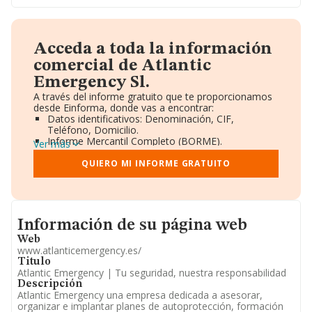
Acceda a toda la información
comercial de Atlantic
Emergency Sl.
A través del informe gratuito que te proporcionamos
desde Einforma, donde vas a encontrar:
Datos identificativos: Denominación, CIF,
Teléfono, Domicilio.
Informe Mercantil Completo (BORME).
Ver más
Gráficos de Evolución Ventas y Empleados.
Consejo de Administración y Administradores.
QUIERO MI INFORME GRATUITO
Directivos y Ejecutivos.
Accionistas.
Participaciones y Vinculaciones en otras empresas.
Artículos de prensa publicados sobre la empresa.
Informacion de su página web
Información oficial y registral complementaria.
Información de su página web
Web
www.atlanticemergency.es/
Titulo
Atlantic Emergency | Tu seguridad, nuestra responsabilidad
Descripción
Atlantic Emergency una empresa dedicada a asesorar,
organizar e implantar planes de autoprotección, formación