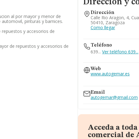
Dirección y c
Dirección
bucion al por mayor y menor de
Calle Rio Aragon, 4, Cu
 automovil, pinturas y barnices.
50410, Zaragoza
Como llegar
 repuestos y accesorios de
Teléfono
ayor de repuestos y accesorios de
639...
Ver teléfono 639...
976965167
Web
976126556
www.autogemar.es
976124545
www.autogemar.com
Email
autogemar@gmail.com
Acceda a toda
comercial de 