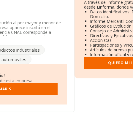
A través del informe gra
desde Einforma, donde va
Datos identificativos:
Domicilio.
Informe Mercantil Co
ribución al por mayor y menor de
Gráficos de Evolución
resa aparece inscrita en el
Consejo de Administra
erencia CNAE corresponde a
Directivos y Ejecutivos
Código es 4672. No realiza
Accionistas.
Participaciones y Vinc
oductos industriales
Artículos de prensa p
 disposición de INFORMA, ha
Información oficial y 
r.
 automoviles
QUIERO MI 
tos rankings: la empresa ha caído
stas son algunas de las empresas
S.L
y
Ontibat S.L
; sin embargo,
is!
 Auto Madrid S.L
y
Auto
 de esta empresa.
onal, se ha posicionado 32.809
2024, destacan
AR S.L.
Daimac S.L
y
re las compañías que se colocan
Instalaciones Hostelmark
anking provincial pasando del
gemar.com
.
en Calle Rio Aragon Pq. Industrial
agón.