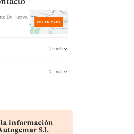
ontacto
arte De Huerva,
VER EN MAPA
Ver más
Ver más
 la información
Autogemar S.l.