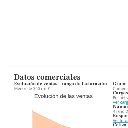
En relación con el sector y disponiendo de los datos de hasta 3.9
ámbito nacional alcanza los 10.596 millones de euros y en 2024 
entre todas las compañías alcanza los 2 millones de euros. Teni
sobre Zaragoza, en la base de datos de INFORMA aparecen 107 
2024 de 268 millones de euros. Para aportar ulterior información 
la media de empleados de las empresas es de 7; la antigüedad de
A modo de conclusión, la actividad de
Autogemar S.L
está enfo
distribución al por mayor y menor de accesorios y repuestos de a
Frente al 2023, en el ranking nacional, de todas las empresas en
retrocedido.
Datos comerciales
Evolución de ventas - rango de facturación
Grupo 
Menor de 300 mil €
Comerc
Cargos
Evolución de las ventas
Encontr
Ver car
Númer
4 (año 
Respon
Ver Inf
Cotiza