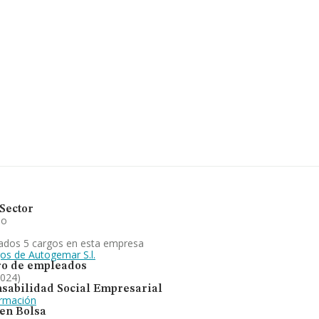
39 empresas, la facturación en el
la media de facturación de ventas
endo en cuenta la información
empresas, con ventas en el año
de interés en el ámbito sectorial,
sde la constitución es de 18 años.
cada en comercialización y
utomovil, pinturas y barnices.
 España, la empresa ha
Sector
io
ados 5 cargos en esta empresa
gos de Autogemar S.l.
o de empleados
2024)
sabilidad Social Empresarial
ormación
 en Bolsa