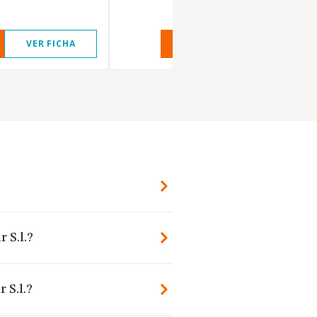
VER FICHA
VER INFORME
VER FIC
?
 S.l.?
 S.l.?