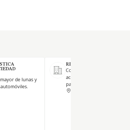
STICA
RECATRANS SL
CIEDAD
Comercio al por mayor de
accesorios y piezas de recam
 mayor de lunas y
para vehículos industriales
 automóviles.
ZARAGOZA