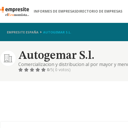
INFORMES DE EMPRESAS
DIRECTORIO DE EMPRESAS
EMPRESITE ESPAÑA
AUTOGEMAR S.L.
Autogemar S.l.
Comercializacion y distribucion al por mayor y men
pinturas y barnices.
0
/5
( 0 votos)