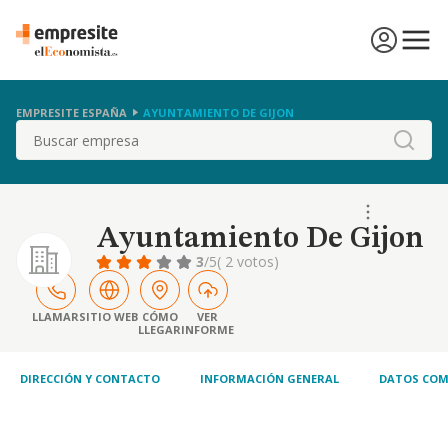
EMPRESITE ESPAÑA
AYUNTAMIENTO DE GIJON
Buscar
Ayuntamiento De Gijon
3
/5
( 2 votos)
LLAMAR
SITIO WEB
CÓMO
VER
LLEGAR
INFORME
DIRECCIÓN Y CONTACTO
INFORMACIÓN GENERAL
DATOS COM