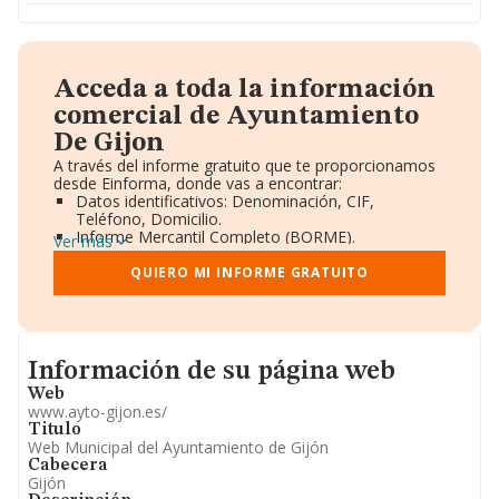
Acceda a toda la información
comercial de Ayuntamiento
De Gijon
A través del informe gratuito que te proporcionamos
desde Einforma, donde vas a encontrar:
Datos identificativos: Denominación, CIF,
Teléfono, Domicilio.
Informe Mercantil Completo (BORME).
Ver más
Gráficos de Evolución Ventas y Empleados.
Consejo de Administración y Administradores.
QUIERO MI INFORME GRATUITO
Directivos y Ejecutivos.
Accionistas.
Participaciones y Vinculaciones en otras empresas.
Artículos de prensa publicados sobre la empresa.
Informacion de su página web
Información oficial y registral complementaria.
Información de su página web
Web
www.ayto-gijon.es/
Titulo
Web Municipal del Ayuntamiento de Gijón
Cabecera
Gijón