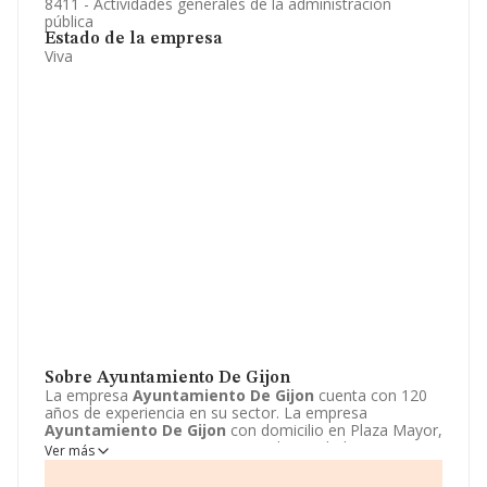
8411 - Actividades generales de la administración
pública
Estado de la empresa
Viva
Sobre Ayuntamiento De Gijon
La empresa
Ayuntamiento De Gijon
cuenta con 120
años de experiencia en su sector. La empresa
Ayuntamiento De Gijon
con domicilio en Plaza Mayor,
1 - BJ, Gijon, Asturias. Su principal actividad CNAE es
Ver más
8411 - Actividades generales de la administración
pública. La empresa
Ayuntamiento De Gijon
está