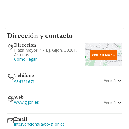
Dirección y contacto
Dirección
Plaza Mayor, 1 - Bj, Gijon, 33201,
Asturias
VER EN MAPA
Como llegar
Teléfono
Ver más
984391671
985181162
Web
985181111
www.gijon.es
Ver más
684...
Ver teléfono 684...
www.ayto-gijón.es
www.ayto-gijon.es
Email
intervencion@ayto-gijon.es