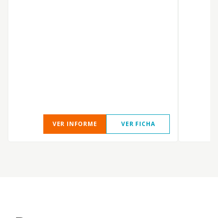
P
VER INFORME
VER FICHA