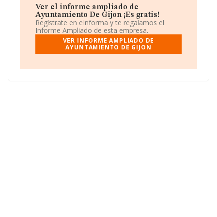
inscrita como Corporaciones locales.
Ayuntamiento
Ver el informe ampliado de
De Gijon
disfruta de 5 sucursales.
Ayuntamiento De
Ayuntamiento De Gijon ¡Es gratis!
Gijon
tiene su sitio web en
http://www.gijon.es
.
Regístrate en eInforma y te regalamos el
Informe Ampliado de esta empresa.
VER INFORME AMPLIADO DE
AYUNTAMIENTO DE GIJON