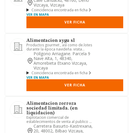
Calle Landatxu, 48160, Derio
Vizcaya, Vizcaya
Coincidencia encontrada en ficha
VER EN MAPA
VER FICHA
Alimentacion aygu sl
Productos gourmet , así como de.lotes
durante la época navideña. visita
nuestra web donde podrás ve...
Polígono Arriagane. Parcela 9
Nave Alta, 1, 48340,
Amorebieta Etxano Vizcaya,
Vizcaya
Coincidencia encontrada en ficha
VER EN MAPA
VER FICHA
Alimentacion zorroza
sociedad limitada. (en
liquidacion)
Explotacion comercial de
establecimientos de venta al publico al
por menor y suministro de articulo...
Carretera Basurto-Kastrexana,
20, 48002, Bilbao Vizcaya,