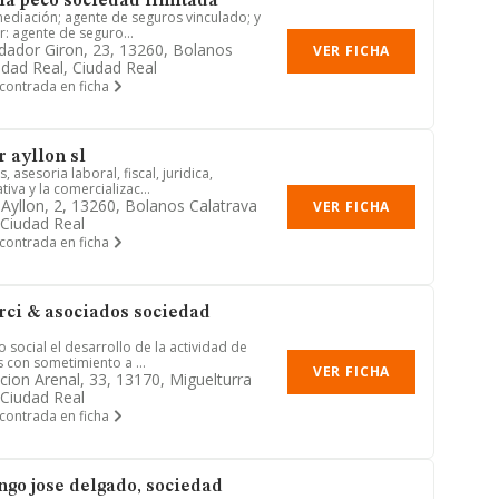
ia peco sociedad limitada
mediación; agente de seguros vinculado; y
ar: agente de seguro...
ador Giron, 23, 13260, Bolanos
VER FICHA
udad Real, Ciudad Real
contrada en ficha
 ayllon sl
 asesoria laboral, fiscal, juridica,
iva y la comercializac...
 Ayllon, 2, 13260, Bolanos Calatrava
VER FICHA
 Ciudad Real
contrada en ficha
ci & asociados sociedad
o social el desarrollo de la actividad de
 con sometimiento a ...
VER FICHA
cion Arenal, 33, 13170, Miguelturra
 Ciudad Real
contrada en ficha
go jose delgado, sociedad