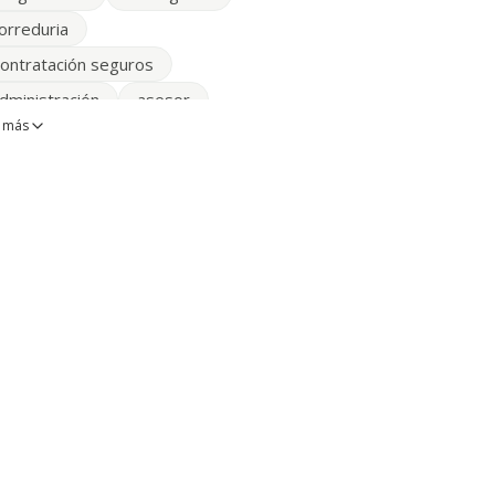
orreduria
ontratación seguros
dministración
asesor
 más
inancieras
inmobiliarias
antenimientos
polizas
aza
Empresas de Servicios
spaña
PESCA
eparaciones