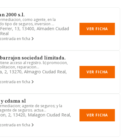
n 2000 s.l.
termediacion, como agente, en la
o tipo de seguros, inversion ...
Ferrer, 13, 13400, Almaden Ciudad
VER FICHA
 Real
contrada en ficha
 barrajon sociedad limitada.
tiene acceso al registro. b) promocion,
ilitacion, reparacion...
a, 2, 13270, Almagro Ciudad Real,
VER FICHA
contrada en ficha
 y cdama sl
ermediacion; agente de seguros; y la
 agente de seguros. actua...
ton, 2, 13420, Malagon Ciudad Real,
VER FICHA
contrada en ficha