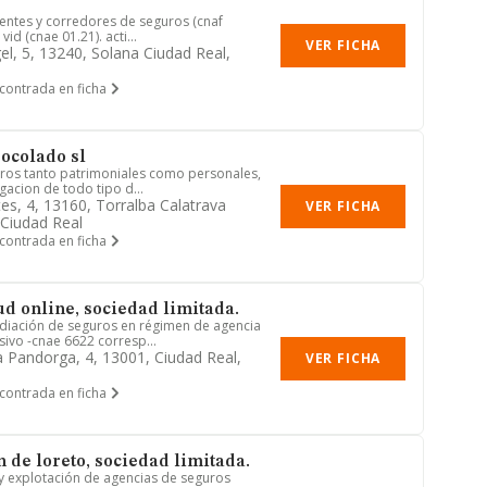
gentes y corredores de seguros (cnaf
 vid (cnae 01.21). acti...
VER FICHA
el, 5, 13240, Solana Ciudad Real,
contrada en ficha
socolado sl
ros tanto patrimoniales como personales,
gacion de todo tipo d...
tes, 4, 13160, Torralba Calatrava
VER FICHA
 Ciudad Real
contrada en ficha
ud online, sociedad limitada.
diación de seguros en régimen de agencia
ivo -cnae 6622 corresp...
 Pandorga, 4, 13001, Ciudad Real,
VER FICHA
contrada en ficha
 de loreto, sociedad limitada.
 y explotación de agencias de seguros