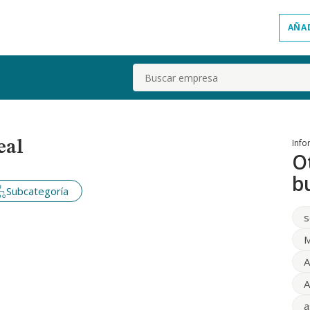
AÑA
Buscar
Info
eal
O
b
Subcategoría
s
M
A
A
a