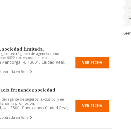
c
C
a
Leer
f
m
, sociedad limitada.
eguros en régimen de agencia como
C
nae 6622 correspondiente a la...
 Pandorga, 4, 13001, Ciudad Real,
VER FICHA
E
contrada en ficha
R
acia fernandez sociedad
 del agente de seguros, exclusivo. y en
terior, la promoción,...
VER FICHA
d, 4, 13500, Puertollano Ciudad Real,
contrada en ficha