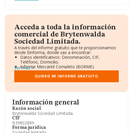
Acceda a toda la información
comercial de Brytenwalda
Sociedad Limitada.
A través del informe gratuito que te proporcionamos
desde Einforma, donde vas a encontrar:
Datos identificativos: Denominación, CIF,
Teléfono, Domicilio.
Informe Mercantil Completo (BORME).
Ver más
Gráficos de Evolución Ventas y Empleados.
Consejo de Administración y Administradores.
QUIERO MI INFORME GRATUITO
Directivos y Ejecutivos.
Accionistas.
Participaciones y Vinculaciones en otras empresas.
Artículos de prensa publicados sobre la empresa.
Información oficial y registral complementaria.
Información general
Razón social
Brytenwalda Sociedad Limitada.
CIF
B39802889
Forma jurídica
Sociedad limitada