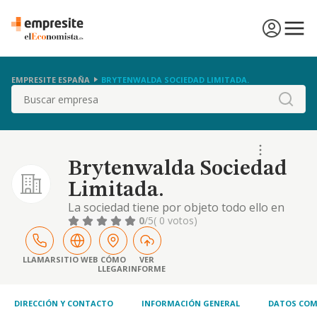
EMPRESITE ESPAÑA
BRYTENWALDA SOCIEDAD LIMITADA.
Buscar
Brytenwalda Sociedad
Limitada.
La sociedad tiene por objeto todo ello en
calidad de intermediaria o mediadora, las
0
/5
( 0 votos)
siguientes actividades: prestación de
servicios de estudio y análisis de procesos
para su tratamiento mecánico, de
LLAMAR
SITIO WEB
CÓMO
VER
LLEGAR
INFORME
programación para equipos electrónicos, de
registro de datos en soportes de entrada
para ordenadores
DIRECCIÓN Y CONTACTO
INFORMACIÓN GENERAL
DATOS COM