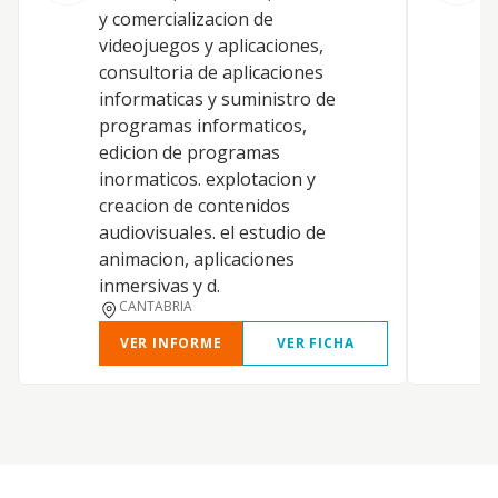
y comercializacion de
t
videojuegos y aplicaciones,
i
consultoria de aplicaciones
l
informaticas y suministro de
P
programas informaticos,
e
edicion de programas
p
inormaticos. explotacion y
m
creacion de contenidos
p
audiovisuales. el estudio de
r
animacion, aplicaciones
d
inmersivas y d.
CANTABRIA
VER INFORME
VER FICHA