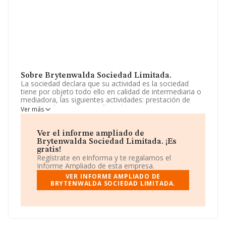
Sobre Brytenwalda Sociedad Limitada.
La sociedad declara que su actividad es la sociedad
tiene por objeto todo ello en calidad de intermediaria o
mediadora, las siguientes actividades: prestación de
servicios de estudio y análisis de procesos para su
Ver más
tratamiento mecánico, de programación para equipos
electrónicos, de registro de datos en soportes de
entrada para ordenadores. La empresa es una Sociedad
Ver el informe ampliado de
Limitada. Su CNAE corresponde a 5821 con código
Brytenwalda Sociedad Limitada. ¡Es
'Edición de videojuegos'. No realiza actividad de
gratis!
importación y/o exportación.
Regístrate en eInforma y te regalamos el
Informe Ampliado de esta empresa.
La compañía
Brytenwalda Sociedad Limitada
, NIF
VER INFORME AMPLIADO DE
B39802889, tiene su domicilio social establecido en
BRYTENWALDA SOCIEDAD LIMITADA.
Calle Vargas núm. 45 Piso 4 H, (39010), en el municipio
de Santander, Cantabria.
En relación con el sector y disponiendo de los datos de
hasta 623 empresas, en el ámbito nacional la