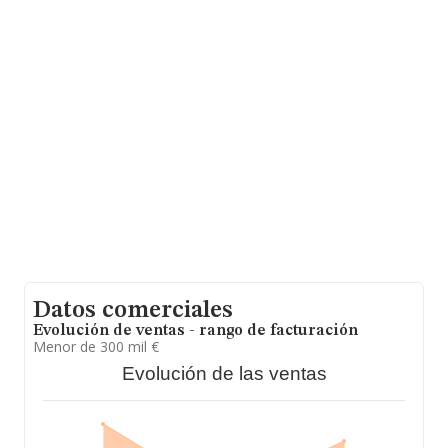
facturación alcanza la cifra de 197 millones de euros y la
media entre todas las compañías es de 317 mil euros
de ventas en 2024. Respecto a la información de la
provincia (hablamos de Cantabria), en la base de datos
de INFORMA aparecen 3 empresas, con ventas en 2024
de hasta 76 mil euros. Para aportar ulterior información
de interés en el ámbito sectorial, los empleados de
media son 3; la antigüedad alcanza los 6 años desde la
constitución.
Datos comerciales
Evolución de ventas - rango de facturación
Menor de 300 mil €
Evolución de las ventas