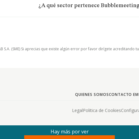
¿A qué sector pertenece Bubblemeetings
.A. (SME) Si aprecias que existe algún error por favor dirígete acreditando t
QUIENES SOMOS
CONTACTO EM
Legal
Politica de Cookies
Configur
Hay más por ver