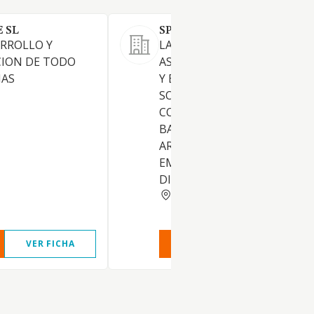
 SL
SPIN AI AND CX S.L.
RROLLO Y
LA PRESTACION DE SERVICIO
CION DE TODO
ASESORAMIENTO TECNOLO
MAS
Y EL DESARROLLO DE
SOLUCIONES INFORMATICAS
COMUNICACION PARA VENT
BASADAS EN INTELIGENCIA
ARTIFICIAL, DIRIGIDAS A
EMPRESAS CON PRESENCIA
DIGITAL ETC
BARCELONA
VER FICHA
VER INFORME
VER FIC