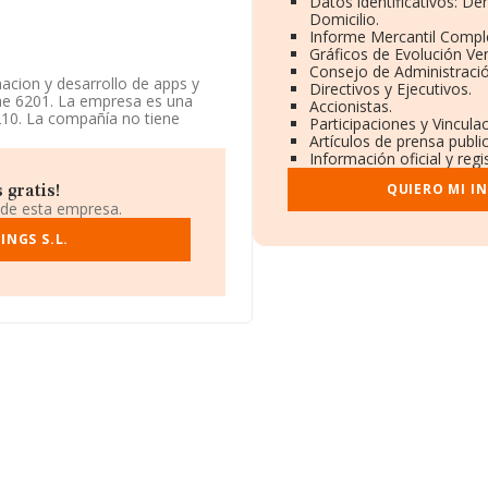
Datos identificativos: De
Domicilio.
Informe Mercantil Comp
Gráficos de Evolución Ve
Consejo de Administració
acion y desarrollo de apps y
Directivos y Ejecutivos.
nae 6201. La empresa es una
Accionistas.
210. La compañía no tiene
Participaciones y Vincul
Artículos de prensa publ
Información oficial y reg
ición de INFORMA, ha tenido un
QUIERO MI I
 gratis!
 de esta empresa.
NGS S.L.
uada en Avenida Diagonal Ed
 Cataluña.
3 compañías, a nivel nacional
ue el promedio de la facturación
r la información relativa a las
ción. La media de empleados es