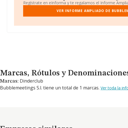
Regístrate en eInforma y te regalamos el Informe Ampl
VER INFORME AMPLIADO DE BUBBLEM
Marcas, Rótulos y Denominaciones Comerciales
Marcas, Rótulos y Denominacione
Dinderclub
Marcas:
Bubblemeetings S.l. tiene un total de 1 marcas.
Ver toda la in
Empresas similares