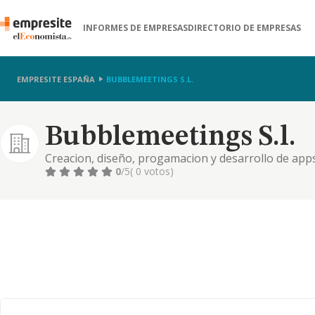
INFORMES DE EMPRESAS
DIRECTORIO DE EMPRESAS
EMPRESITE ESPAÑA
BUBBLEMEETINGS S.L.
Bubblemeetings S.l.
Creacion, diseño, progamacion y desarrollo de apps
y explotacion. cnae 6201
0
/5
( 0 votos)