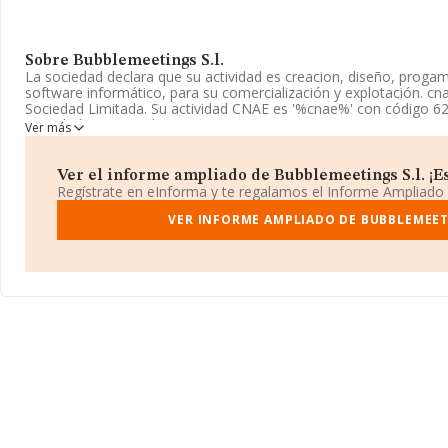
Sobre Bubblemeetings S.l.
La sociedad declara que su actividad es creacion, diseño, progam
software informático, para su comercialización y explotación. c
Sociedad Limitada. Su actividad CNAE es '%cnae%' con código 6
actividad en mercados exteriores.
Ver más
Ha tenido un 50% más de empleados y según los datos a dispos
número de empleados por debajo de la media de sector.
Ver el informe ampliado de Bubblemeetings S.l. ¡Es
Regístrate en eInforma y te regalamos el Informe Ampliado
Puedes consultar su página web aquí:
www.dinderclub.es
.
VER INFORME AMPLIADO DE BUBBLEMEETI
La sociedad
Bubblemeetings S.L
, con CIF B16703365, está sit
Imagina núm. 177 183 15, (08018), en el municipio de Barcelona,
En base a la información de la que dispone INFORMA sobre 23.92
la facturación asciende a 12.380 millones de euros y se estima q
entre todas las empresas es de 517 mil euros. Con el fin de amplia
compañías, la antigüedad alcanza los 10 años desde la constitu
de 5.