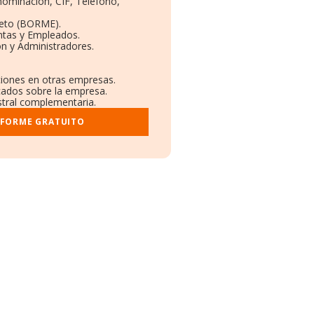
nominación, CIF, Teléfono,
leto (BORME).
ntas y Empleados.
n y Administradores.
aciones en otras empresas.
icados sobre la empresa.
istral complementaria.
NFORME GRATUITO