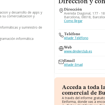
Dirección y con
Dirección
cion y desarrollo de apps y
Avenida Diagonal, 177 - 18
a su comercializacion y
Barcelona, 08018, Barcelo
Como llegar
informáticas y suministro de
a
Teléfono
Añadir Teléfono
ogramación informática
Web
www.dinderclub.es
Email
Añadir Email
Acceda a toda l
comercial de Bu
A través del informe gratui
Einforma, donde vas a encon