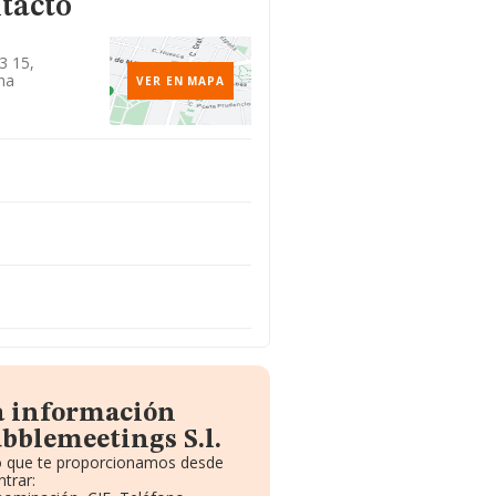
tacto
3 15,
na
VER EN MAPA
a información
bblemeetings S.l.
to que te proporcionamos desde
trar: