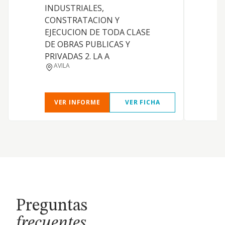
INDUSTRIALES,
T
CONSTRATACION Y
EJECUCION DE TODA CLASE
C
DE OBRAS PUBLICAS Y
U
PRIVADAS 2. LA A
AVILA
VER INFORME
VER FICHA
Preguntas
frecuentes