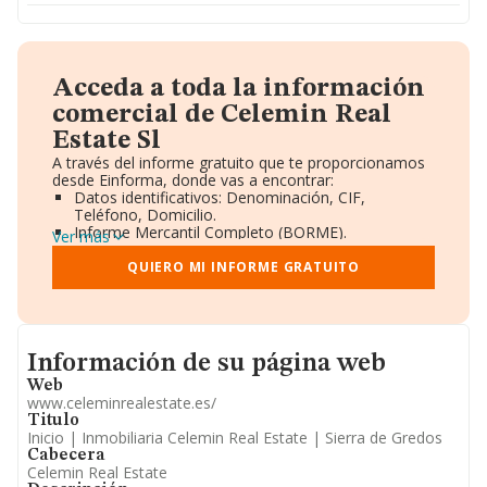
Acceda a toda la información
comercial de Celemin Real
Estate Sl
A través del informe gratuito que te proporcionamos
desde Einforma, donde vas a encontrar:
Datos identificativos: Denominación, CIF,
Teléfono, Domicilio.
Informe Mercantil Completo (BORME).
Ver más
Gráficos de Evolución Ventas y Empleados.
Consejo de Administración y Administradores.
QUIERO MI INFORME GRATUITO
Directivos y Ejecutivos.
Accionistas.
Participaciones y Vinculaciones en otras empresas.
Artículos de prensa publicados sobre la empresa.
Informacion de su página web
Información oficial y registral complementaria.
Información de su página web
Web
www.celeminrealestate.es/
Titulo
Inicio | Inmobiliaria Celemin Real Estate | Sierra de Gredos
Cabecera
Celemin Real Estate