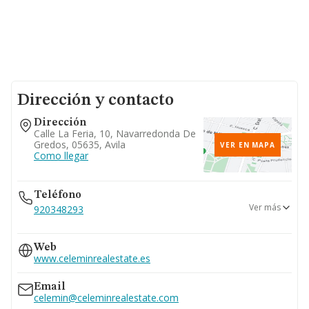
Dirección y contacto
Dirección
Calle La Feria, 10, Navarredonda De
Gredos, 05635, Avila
VER EN MAPA
Como llegar
Teléfono
Ver más
920348293
625...
Web
Ver teléfono 625...
www.celeminrealestate.es
Email
celemin@celeminrealestate.com