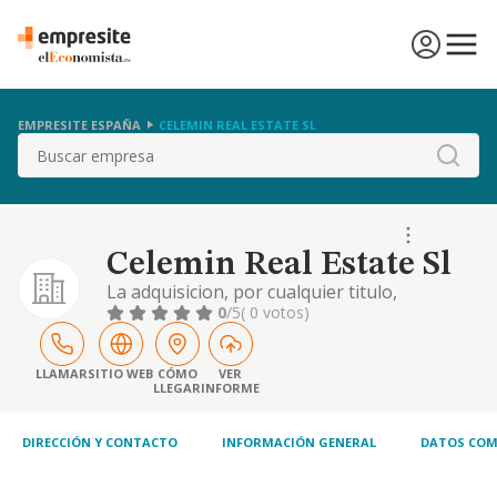
EMPRESITE ESPAÑA
CELEMIN REAL ESTATE SL
Buscar
Celemin Real Estate Sl
La adquisicion, por cualquier titulo,
promocion tenencia, construccion por
0
/5
( 0 votos)
cuenta propia o ajena, administracion, uso,
explotacion directa o indirecta, permuta,
cesion, arrendamiento y venta, de toda clase
LLAMAR
SITIO WEB
CÓMO
VER
LLEGAR
INFORME
de fincas rust
DIRECCIÓN Y CONTACTO
INFORMACIÓN GENERAL
DATOS COM