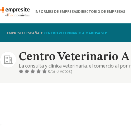
INFORMES DE EMPRESAS
DIRECTORIO DE EMPRESAS
EMPRESITE ESPAÑA
CENTRO VETERINARIO A MAROSA SLP
Centro Veterinario A
La consulta y clinica veterinaria. el comercio al p
farmaceuticos de uso animal, productos sanitarios,
0
/5
( 0 votos)
curativos, preventivos y/o correctores.