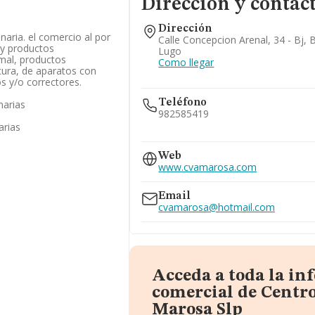
Dirección y contac
Dirección
inaria. el comercio al por
Calle Concepcion Arenal, 34 - Bj, 
y productos
Lugo
mal, productos
Como llegar
 cura, de aparatos con
os y/o correctores.
Teléfono
narias
982585419
arias
982563063
Web
www.cvamarosa.com
Email
cvamarosa@hotmail.com
Acceda a toda la i
comercial de Centro
Marosa Slp