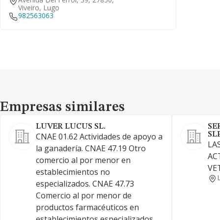
Viveiro, Lugo
982563063
Empresas similares
Empresas similares
LUVER LUCUS SL.
SE
SL
CNAE 01.62 Actividades de apoyo a
LA
la ganadería. CNAE 47.19 Otro
AC
comercio al por menor en
VE
establecimientos no
especializados. CNAE 47.73
Comercio al por menor de
productos farmacéuticos en
establecimientos especializados.