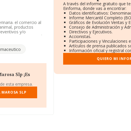
A través del informe gratuito que 
Einforma, donde vas a encontrar:
Datos identificativos: Denominac
Informe Mercantil Completo (B
rinaria. el comercio al
Gráficos de Evolución Ventas y 
animal, productos
Consejo de Administración y Adm
reventivos y/o
Directivos y Ejecutivos.
a. Su CNAE corresponde
Accionistas.
 de importación y/o
Participaciones y Vinculaciones 
Artículos de prensa publicados s
rmaceutico
Información oficial y registral c
 atendiendo a los datos
QUIERO MI INFO
 media de sector.
ndo a los niveles de
ificación del sector, la
arosa Slp ¡Es
al es 126 (el año
iguientes empresas del
 de esta empresa.
an Carlos S.L
; sin
nking de sectores son
A MAROSA SLP
mitada
. En el ranking
el puesto 169.328 al
:
Sadadent 07 S.L
y
 Limitada
, en cambio,
 S.A
y
Encinafuel S.L
.
do del 1.166 al 1.206.
585419 y el correo