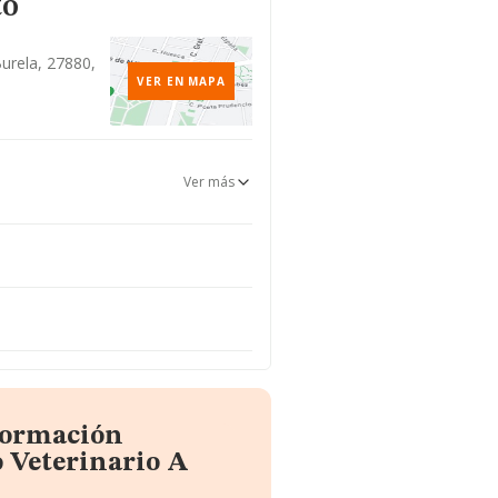
to
Burela, 27880,
VER EN MAPA
Ver más
nformación
 Veterinario A