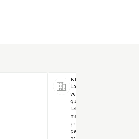
BTXVETERINARIA SL.
La explotación de una clínica
veterinaria, con atención méd
quirúrgica, la formación cani
felina y de cualesquiera otras
mascotas, venta de artículos,
productos, accesorios y comi
para animales y peluquería c
así como de alojamiento para