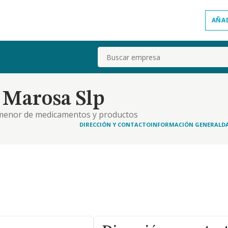
AÑA
Buscar
 Marosa Slp
or menor de medicamentos y productos
 materiales de cura, de aparatos con fines
DIRECCIÓN Y CONTACTO
INFORMACIÓN GENERAL
D