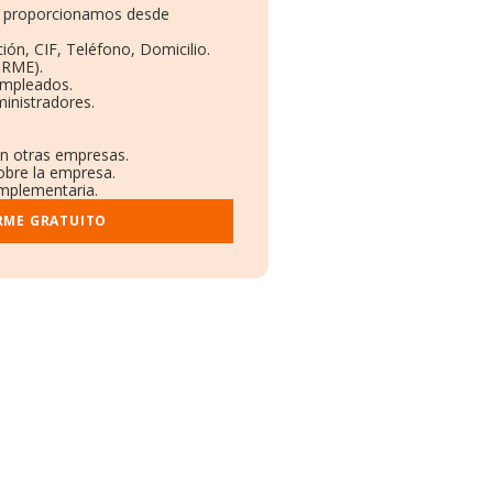
te proporcionamos desde
ión, CIF, Teléfono, Domicilio.
ORME).
Empleados.
inistradores.
en otras empresas.
obre la empresa.
omplementaria.
RME GRATUITO