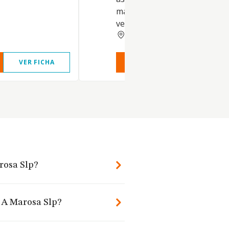
mascotas. (CNAE 7500 Activid
veterinarias)
LUGO
VER FICHA
VER INFORME
VER FIC
rosa Slp?
o A Marosa Slp?