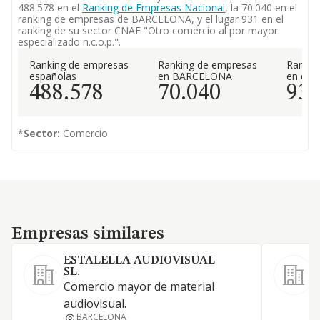
488.578 en el
Ranking de Empresas Nacional
, la 70.040 en el
ranking de empresas de BARCELONA, y el lugar 931 en el
ranking de su sector CNAE "Otro comercio al por mayor
especializado n.c.o.p.".
Ranking de empresas
Ranking de empresas
Rankin
españolas
en BARCELONA
en el 
488.578
70.040
93
*
Sector:
Comercio
Empresas similares
Empresas similares
ESTALELLA AUDIOVISUAL
SL.
V
Comercio mayor de material
t
audiovisual.
c
BARCELONA