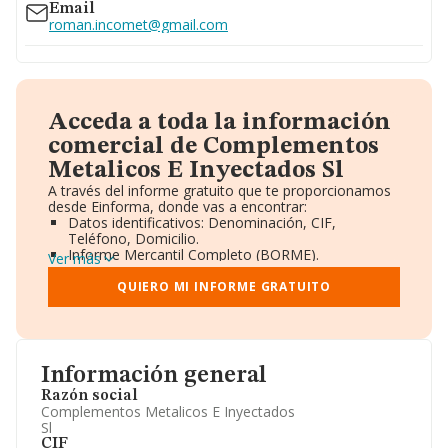
Email
roman.incomet@gmail.com
Acceda a toda la información
comercial de Complementos
Metalicos E Inyectados Sl
A través del informe gratuito que te proporcionamos
desde Einforma, donde vas a encontrar:
Datos identificativos: Denominación, CIF,
Teléfono, Domicilio.
Informe Mercantil Completo (BORME).
Ver más
Gráficos de Evolución Ventas y Empleados.
Consejo de Administración y Administradores.
QUIERO MI INFORME GRATUITO
Directivos y Ejecutivos.
Accionistas.
Participaciones y Vinculaciones en otras empresas.
Artículos de prensa publicados sobre la empresa.
Información oficial y registral complementaria.
Información general
Razón social
Complementos Metalicos E Inyectados
Sl
CIF