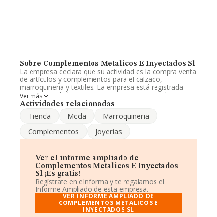
Sobre Complementos Metalicos E Inyectados Sl
La empresa declara que su actividad es la compra venta
de artículos y complementos para el calzado,
marroquineria y textiles. La empresa está registrada
como Sociedad Limitada. Su CNAE corresponde a 4689
Ver más
con código '%cnae%'. La sociedad no tiene actividad en
Actividades relacionadas
mercados exteriores.
Tienda
Moda
Marroquineria
Según la Recomendación 2003/361/CE de la Comisión,
Complementos
Joyerias
de 6 de mayo de 2003, sobre la definición de
microempresas, pequeñas y medianas empresas, la
compañía entra en la categoría de microempresas.
Acerca de los empleados, ha contado con una
Ver el informe ampliado de
reducción del 50% y atendiendo a los datos disponibles
Complementos Metalicos E Inyectados
en INFORMA, el número de empleados de la compañía
Sl ¡Es gratis!
ha estado por debajo de la media de sector.
Regístrate en eInforma y te regalamos el
Informe Ampliado de esta empresa.
Dentro del ranking de empresas elaborado por
VER INFORME AMPLIADO DE
INFORMA, atendiendo a los niveles de facturación de la
COMPLEMENTOS METALICOS E
INYECTADOS SL
sociedad, se destaca que: la empresa ha retrocedido 63