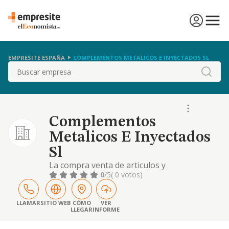
EMPRESITE ESPAÑA
COMPLEMENTOS METALICOS E INYECTADOS SL
Buscar
Complementos
Metalicos E Inyectados
Sl
La compra venta de articulos y
complementos para el calzado,
0
/5
( 0 votos)
marroquineria y textiles.
LLAMAR
SITIO WEB
CÓMO
VER
LLEGAR
INFORME