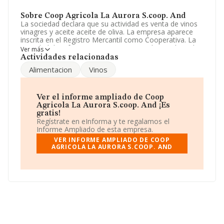
Sobre Coop Agricola La Aurora S.coop. And
La sociedad declara que su actividad es venta de vinos
vinagres y aceite aceite de oliva. La empresa aparece
inscrita en el Registro Mercantil como Cooperativa. La
actividad de referencia CNAE corresponde a 'Cultivo de
Ver más
la vid', cuyo Código es 0121. La sociedad es
Actividades relacionadas
exportadora.
Alimentacion
Vinos
La plantilla se ha mantenido igual y teniendo en cuenta
la información disponible en INFORMA, ha dispuesto de
un número de empleados por encima de la media de
Ver el informe ampliado de Coop
sector.
Agricola La Aurora S.coop. And ¡Es
gratis!
Para comunicarse con sus oficinas, el número de
Regístrate en eInforma y te regalamos el
teléfono es 957650362 y la dirección de correo es
Informe Ampliado de esta empresa.
administración@bodegaslaaurora.com
. Puedes visitar su
VER INFORME AMPLIADO DE COOP
sitio web:
www.bodegaslaaurora.com
.
AGRICOLA LA AURORA S.COOP. AND
La sociedad española
Coop Agrícola La Aurora
S.Coop. And
, con NIF F14011217, se encuentra en
Avenida De Europa núm. 7, (14550), Montilla, en
Córdoba, Andalucía.
En base a la información de la que dispone INFORMA
sobre 1.659 compañías, la facturación en el ámbito
nacional alcanza los 526 millones de euros y se estima
que el promedio de la facturación entre todas las