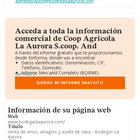
administracion@bodegaslaaurora.com
Acceda a toda la información
comercial de Coop Agricola
La Aurora S.coop. And
A través del informe gratuito que te proporcionamos
desde Einforma, donde vas a encontrar:
Datos identificativos: Denominación, CIF,
Teléfono, Domicilio.
Informe Mercantil Completo (BORME).
Ver más
Gráficos de Evolución Ventas y Empleados.
Consejo de Administración y Administradores.
QUIERO MI INFORME GRATUITO
Directivos y Ejecutivos.
Accionistas.
Participaciones y Vinculaciones en otras empresas.
Artículos de prensa publicados sobre la empresa.
Informacion de su página web
Información oficial y registral complementaria.
Información de su página web
Web
www.bodegaslaaurora.com/
Titulo
Venta de vinos, vinagres y aceite de oliva - Bodegas La
Aurora