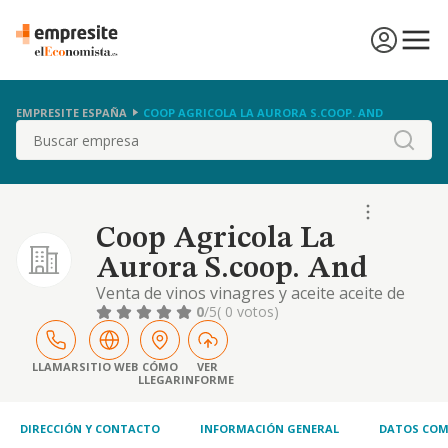
EMPRESITE ESPAÑA
COOP AGRICOLA LA AURORA S.COOP. AND
Buscar
Coop Agricola La
Aurora S.coop. And
Venta de vinos vinagres y aceite aceite de
oliva
0
/5
( 0 votos)
LLAMAR
SITIO WEB
CÓMO
VER
LLEGAR
INFORME
DIRECCIÓN Y CONTACTO
INFORMACIÓN GENERAL
DATOS COM