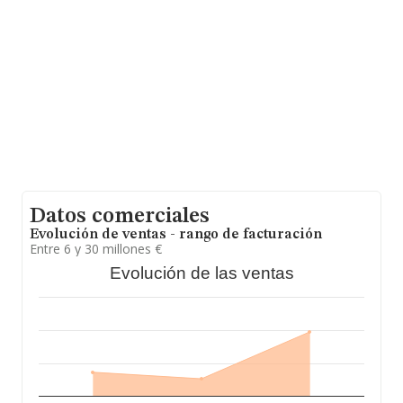
empresas es de 317 mil euros. Respecto a la
información de la provincia (hablamos de Córdoba), en
la base de datos de INFORMA aparecen 5 empresas,
cuyas ventas han obtenido los 12 millones de euros.
Para aportar ulterior información de interés en el
ámbito sectorial, la media de empleados es de 3. La
media de antigüedad desde la constitución es de 16
años.
Datos comerciales
Evolución de ventas - rango de facturación
Entre 6 y 30 millones €
Evolución de las ventas