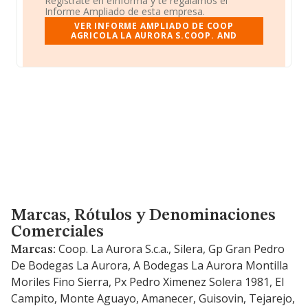
Regístrate en eInforma y te regalamos el
Informe Ampliado de esta empresa.
VER INFORME AMPLIADO DE COOP
AGRICOLA LA AURORA S.COOP. AND
Marcas, Rótulos y Denominaciones Comerciales
Marcas, Rótulos y Denominaciones
Comerciales
Coop. La Aurora S.c.a., Silera, Gp Gran Pedro
Marcas:
De Bodegas La Aurora, A Bodegas La Aurora Montilla
Moriles Fino Sierra, Px Pedro Ximenez Solera 1981, El
Campito, Monte Aguayo, Amanecer, Guisovin, Tejarejo,