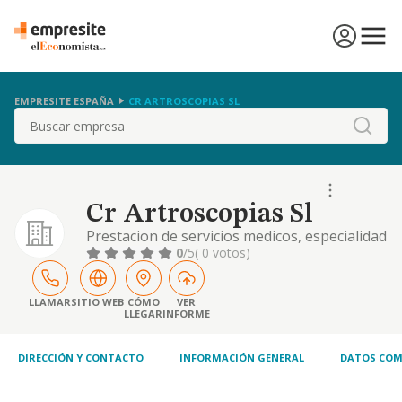
EMPRESITE ESPAÑA
CR ARTROSCOPIAS SL
Buscar
Cr Artroscopias Sl
Prestacion de servicios medicos, especialidad
de traumatologia
0
/5
( 0 votos)
LLAMAR
SITIO WEB
CÓMO
VER
LLEGAR
INFORME
DIRECCIÓN Y CONTACTO
INFORMACIÓN GENERAL
DATOS COM