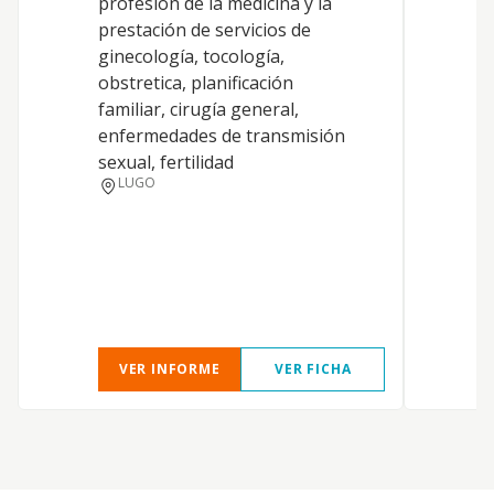
profesión de la medicina y la
d
prestación de servicios de
b
ginecología, tocología,
c
obstretica, planificación
m
familiar, cirugía general,
b
enfermedades de transmisión
d
sexual, fertilidad
c
LUGO
f
b
m
c
VER INFORME
VER FICHA