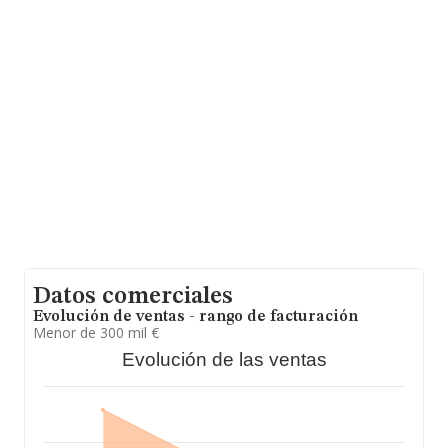
información adicional de interés, los empleados de
media son 3; la media de antigüedad desde la
constitución es de 15 años.
Datos comerciales
Evolución de ventas - rango de facturación
Menor de 300 mil €
Evolución de las ventas