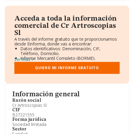
Acceda a toda la información
comercial de Cr Artroscopias
Sl
A través del informe gratuito que te proporcionamos
desde Einforma, donde vas a encontrar:
Datos identificativos: Denominación, CIF,
Teléfono, Domicilio.
Informe Mercantil Completo (BORME).
Ver más
Gráficos de Evolución Ventas y Empleados.
Consejo de Administración y Administradores.
QUIERO MI INFORME GRATUITO
Directivos y Ejecutivos.
Accionistas.
Participaciones y Vinculaciones en otras empresas.
Artículos de prensa publicados sobre la empresa.
Información oficial y registral complementaria.
Información general
Razón social
Cr Artroscopias Sl
CIF
B27221555
Forma jurídica
Sociedad limitada
Sector
Sanidad