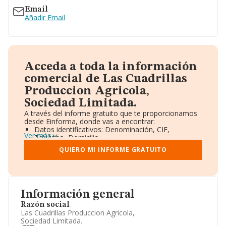
Email
Añadir Email
Acceda a toda la información
comercial de Las Cuadrillas
Produccion Agricola,
Sociedad Limitada.
A través del informe gratuito que te proporcionamos
desde Einforma, donde vas a encontrar:
Datos identificativos: Denominación, CIF,
Ver más
Teléfono, Domicilio.
Informe Mercantil Completo (BORME).
QUIERO MI INFORME GRATUITO
Gráficos de Evolución Ventas y Empleados.
Consejo de Administración y Administradores.
Directivos y Ejecutivos.
Accionistas.
Participaciones y Vinculaciones en otras empresas.
Información general
Artículos de prensa publicados sobre la empresa.
Información oficial y registral complementaria.
Razón social
Las Cuadrillas Produccion Agricola,
Sociedad Limitada.