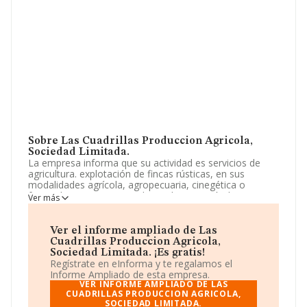
Sobre Las Cuadrillas Produccion Agricola,
Sociedad Limitada.
La empresa informa que su actividad es servicios de
agricultura. explotación de fincas rústicas, en sus
modalidades agrícola, agropecuaria, cinegética o
forestal. compra y venta de productos agrícolas,
Ver más
ecológicos y convencionales. importación y exportación
de mercancías de materias primas agrícolas. crianza,
elaboración, y mas. La sociedad está inscrita en el
Ver el informe ampliado de Las
Registro Mercantil como Sociedad Limitada. Clasifica su
Cuadrillas Produccion Agricola,
actividad CNAE como 'Actividades de apoyo a la
Sociedad Limitada. ¡Es gratis!
agricultura', código 0161. No realiza actividad de
Regístrate en eInforma y te regalamos el
importación y/o exportación.
Informe Ampliado de esta empresa.
VER INFORME AMPLIADO DE LAS
La compañía
CUADRILLAS PRODUCCION AGRICOLA,
Las Cuadrillas Produccion Agrícola,
SOCIEDAD LIMITADA.
Sociedad Limitada
, con CIF B75803635, se encuentra