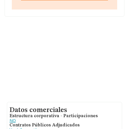
en Calle Alces núm. 30, (13600), en el municipio de
Alcazar De San Juan, provincia de Ciudad Real, Castilla-la
Mancha.
En base a la información de la que dispone INFORMA
sobre 13.853 compañías, a nivel nacional la facturación
asciende a 3.208 millones de euros y la media de
facturación de ventas entre todas las compañías
alcanza los 231 mil euros. Respecto a la información de
la provincia (hablamos de Ciudad Real), en la base de
datos INFORMA constan 524 empresas, con ventas de
73 millones de euros. Como información adicional de
interés, la media de empleados de las empresas es de
2. La antigüedad alcanza los 13 años desde la
constitución.
Datos comerciales
Estructura corporativa - Participaciones
NO
Contratos Públicos Adjudicados