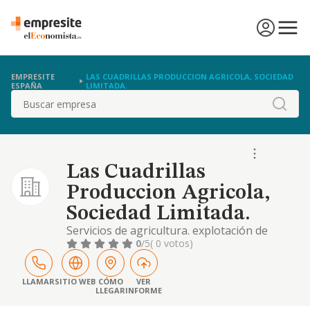
EMPRESITE
LAS CUADRILLAS PRODUCCION AGRICOLA, SOCIEDAD
ESPAÑA
LIMITADA.
Buscar
Las Cuadrillas
Produccion Agricola,
Sociedad Limitada.
Servicios de agricultura. explotación de
fincas rústicas, en sus modalidades agrícola,
0
/5
( 0 votos)
agropecuaria, cinegética o forestal. compra
y venta de productos agrícolas, ecológicos y
convencionales. importación y exportación
LLAMAR
SITIO WEB
CÓMO
VER
LLEGAR
INFORME
de mercancías de materias primas agrícolas.
crianza, elaboración, y mas