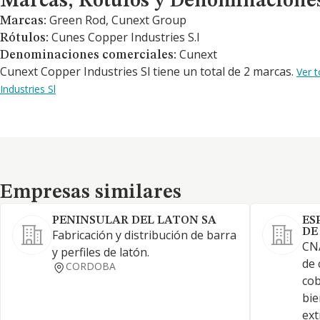
Marcas, Rótulos y Denominacione
Green Rod, Cunext Group
Marcas:
Cunes Copper Industries S.l
Rótulos:
Cunext
Denominaciones comerciales:
Cunext Copper Industries Sl tiene un total de 2 marcas.
Ver 
Industries Sl
Empresas similares
Empresas similares
PENINSULAR DEL LATON SA
ES
DE
Fabricación y distribución de barra
CN
y perfiles de latón.
de 
CORDOBA
cob
bie
ext