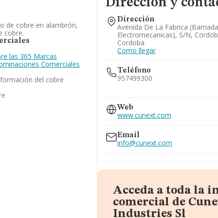
Dirección y conta
Dirección
o de cobre en alambrón,
Avenida De La Fabrica (barriad
e cobre.
Electromecanicas), S/n, Cordob
rciales
Cordoba
Como llegar
re las 365 Marcas
enominaciones Comerciales
Teléfono
957499300
sformación del cobre
re
957499353
957499348
Web
www.cunext.com
Email
info@cunext.com
Acceda a toda la 
comercial de Cune
Industries Sl