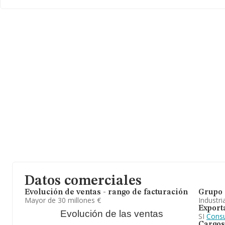
www.cunext.com
.
La empresa española
Cunext Copper Industries S.L
, B84150994
Avenida De La Fabrica (barriada Electromecanicas) núm. S/N, (14
En base a la información de la que dispone INFORMA sobre 45 co
la facturación asciende a 6.731 millones de euros y en 2024 la m
ventas entre todas las compañías alcanza los 149 millones de eur
empresa ha triplicado el promedio del sector. Respecto a la infor
(hablamos de Córdoba), en la base de datos INFORMA constan 9
han obtenido los 2.169 millones de euros. Como información adici
empleados de media son 34. La antigüedad desde la constitución
A modo de conclusión,
Cunext Copper Industries S.L
se emple
catodo de cobre en alambrón, hilos y cables desnudos de cobre. 
alcanzado un importante crecimiento respecto al (2023) y en cuan
empresa ha ganado posiciones.
Datos comerciales
Evolución de ventas - rango de facturación
Grupo 
Mayor de 30 millones €
Industri
Export
Evolución de las ventas
SI
Consu
Cargos