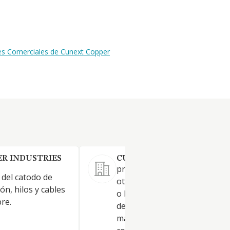
nes Comerciales de Cunext Copper
R INDUSTRIES
CUNEXT COPPER CASTING 
producción de cobre, alumini
del catodo de
otros metales, bien por fundi
n, hilos y cables
o bien por extrusión, para la
re.
de semielaborados. Venta,
manipulación y fabricación d