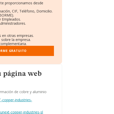
ue te proporcionamos desde
:
ación, CIF, Teléfono, Domicilio.
(BORME).
 y Empleados.
Administradores.
es en otras empresas.
s sobre la empresa.
l complementaria.
ORME GRATUITO
u página web
rmación de cobre y aluminio
copper-industries-
next-copper-industries-sl