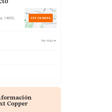
cto
a
a, 14005,
VER EN MAPA
Ver más
información
xt Copper