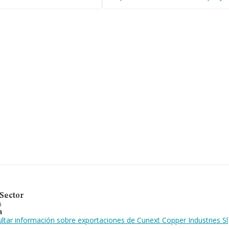
, tiene domicilio fiscal en
005), Córdoba, Andalucía.
mpañías, a nivel nacional
edia de facturación de
os, la facturación de la
mación de la provincia
 empresas, cuyas ventas
onal de interés, los
 es de 26 años.
a en transformación del
En general, la compañía ha
to al ranking nacional, la
Sector
a
a
ltar información sobre exportaciones de Cunext Copper Industries Sl