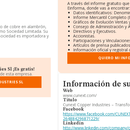
A través del informe gratuito q
Einforma, donde vas a encontrar
Datos identificativos: Denomin
Informe Mercantil Completo 
Gráficos de Evolución Ventas
do de cobre en alambrón,
Consejo de Administración y 
omo Sociedad Limitada. Su
Directivos y Ejecutivos.
sociedad es importadora y
Accionistas.
Participaciones y Vinculacion
Artículos de prensa publicado
 que la compañía ha
Información oficial y registra
or (2023). En relación con
QUIERO MI INF
 7% en las ventas y los
mentado un 6% y según las
e empleados ha estado por
s Sl ¡Es gratis!
 de esta empresa.
Informacion de su página web
tos rankings: la compañía
DUSTRIES SL
Información de s
, instalándose en el puesto
Web
sector son
La Farga
www.cunext.com/
l 110 al 102 en el ranking
Titulo
 compañías que la
Cunext Copper Industries – Transfo
ca y Comunicaciones de
Facebook
ciona mejor que las
https://www.facebook.com/CUNEXT-
as Slu
. La compañía ha
264884296871229/
ranking de la provincia.
Linkedin
http://www.linkedin.com/company/cu
s visitar su sitio web: