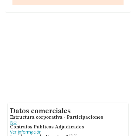
facturación asciende a 1.343 millones de euros y la
media entre todas las compañías es de 214 mil euros
de ventas. Finalmente, para completar los datos de
sector la media de empleados es de 2. La media de
antigüedad desde la constitución es de 22 años.
Datos comerciales
Estructura corporativa - Participaciones
NO
Contratos Públicos Adjudicados
Ver Información