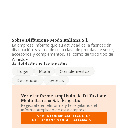
Sobre Diffusione Moda Italiana S.l.
La empresa informa que su actividad es la fabricación,
distribución, y venta de toda clase de prendas de vestir,
accesorios y complementos, así como de todo tipo de
complementos de decoracion del hogar. La sociedad
Ver más
está inscrita en el Registro Mercantil como Sociedad
Actividades relacionadas
Limitada. La actividad de referencia CNAE corresponde
Hogar
Moda
Complementos
a '%cnae%', cuyo Código es 1429. No realiza actividad
de importación y/o exportación.
Decoracion
Joyerias
Para llamar las oficinas se puede hacer a través del
número 937464608.
Ver el informe ampliado de Diffusione
La sociedad
Diffusione Moda Italiana S.L
, con NIF
Moda Italiana S.l. ¡Es gratis!
B64554983, tiene su domicilio social establecido en
Regístrate en eInforma y te regalamos el
Paseo Sant Joan núm. 98 Plt 2. Pta 2, (08009), en el
Informe Ampliado de esta empresa.
municipio de Barcelona, Cataluña.
VER INFORME AMPLIADO DE
DIFFUSIONE MODA ITALIANA S.L.
Con los datos a disposición de INFORMA sobre 6.273
empresas pertenecientes al sector, a nivel nacional la