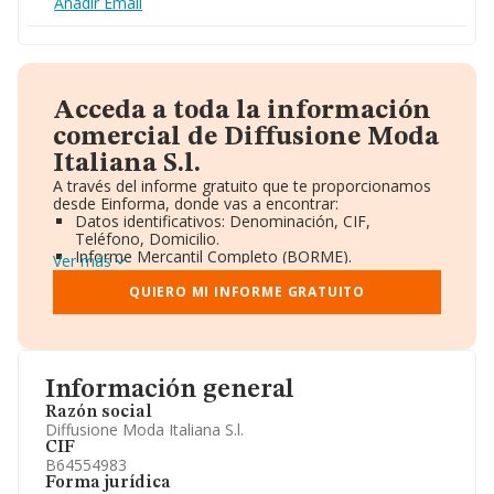
Añadir Email
Acceda a toda la información
comercial de Diffusione Moda
Italiana S.l.
A través del informe gratuito que te proporcionamos
desde Einforma, donde vas a encontrar:
Datos identificativos: Denominación, CIF,
Teléfono, Domicilio.
Informe Mercantil Completo (BORME).
Ver más
Gráficos de Evolución Ventas y Empleados.
Consejo de Administración y Administradores.
QUIERO MI INFORME GRATUITO
Directivos y Ejecutivos.
Accionistas.
Participaciones y Vinculaciones en otras empresas.
Artículos de prensa publicados sobre la empresa.
Información oficial y registral complementaria.
Información general
Razón social
Diffusione Moda Italiana S.l.
CIF
B64554983
Forma jurídica