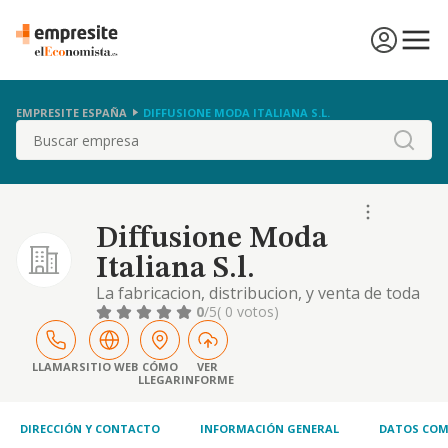
EMPRESITE ESPAÑA
DIFFUSIONE MODA ITALIANA S.L.
Buscar
Diffusione Moda
Italiana S.l.
La fabricacion, distribucion, y venta de toda
clase de prendas de vestir, accesorios y
0
/5
( 0 votos)
complementos, asi como de todo tipo de
complementos de decoracion del hogar
LLAMAR
SITIO WEB
CÓMO
VER
LLEGAR
INFORME
DIRECCIÓN Y CONTACTO
INFORMACIÓN GENERAL
DATOS COM