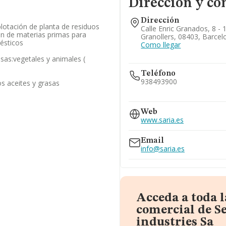
Dirección y co
Dirección
lotación de planta de residuos
Calle Enric Granados, 8 - 
ión de materias primas para
Granollers, 08403, Barcel
ésticos
Como llegar
asas:vegetales y animales (
Teléfono
938493900
os aceites y grasas
921104010
Web
www.saria.es
Email
info@saria.es
Acceda a toda 
comercial de S
industries Sa