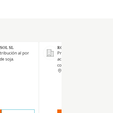
SOL SL
ROVIROLI SL.
tribución al por
Producción y comercializació
de soja.
aceites y grasas de semillas d
colza y girasol principalmente
BARCELONA