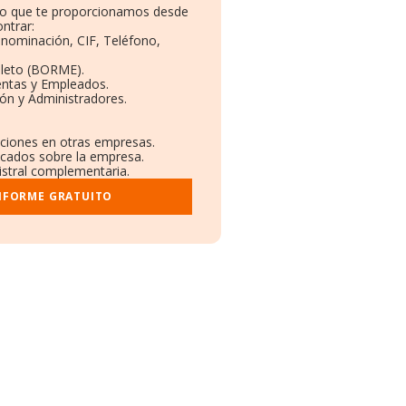
ito que te proporcionamos desde
ntrar:
Denominación, CIF, Teléfono,
pleto (BORME).
entas y Empleados.
ón y Administradores.
laciones en otras empresas.
licados sobre la empresa.
gistral complementaria.
INFORME GRATUITO