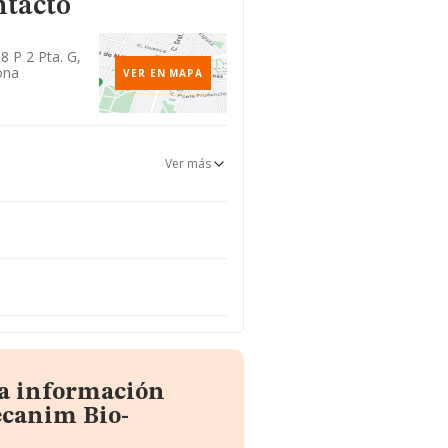
ntacto
18 P 2 Pta. G,
ona
VER EN MAPA
Ver más
la información
ecanim Bio-