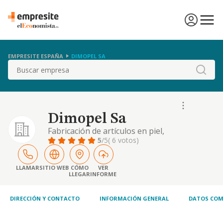
EMPRESITE ESPAÑA
DIMOPEL SA
Buscar
Dimopel Sa
Fabricación de artículos en piel,
principalmente bolsos y pequeña
5
/5
( 6 votos)
marroquinería.
LLAMAR
SITIO WEB
CÓMO
VER
LLEGAR
INFORME
DIRECCIÓN Y CONTACTO
INFORMACIÓN GENERAL
DATOS COM