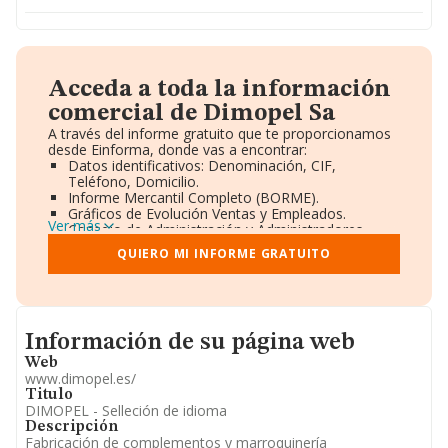
Acceda a toda la información
comercial de Dimopel Sa
A través del informe gratuito que te proporcionamos
desde Einforma, donde vas a encontrar:
Datos identificativos: Denominación, CIF,
Teléfono, Domicilio.
Informe Mercantil Completo (BORME).
Gráficos de Evolución Ventas y Empleados.
Ver más
Consejo de Administración y Administradores.
Directivos y Ejecutivos.
QUIERO MI INFORME GRATUITO
Accionistas.
Participaciones y Vinculaciones en otras empresas.
Artículos de prensa publicados sobre la empresa.
Información oficial y registral complementaria.
Informacion de su página web
Información de su página web
Web
www.dimopel.es/
Titulo
DIMOPEL - Selleción de idioma
Descripción
Fabricación de complementos y marroquinería