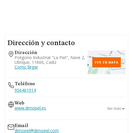
Dirección y contacto
Dirección
Poligono Industrial "la Piel", Nave 2,
Ubrique, 11600, Cadiz
VER EN MAPA
Como llegar
Teléfono
956461914
Web
www.dimopel.es
Ver más
www.dimopel.com
Email
dimopel@dimopel.com