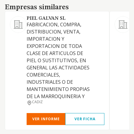
Empresas similares
Empresas similares
PIEL GALVAN SL
P
FABRICACION, COMPRA,
-
DISTRIBUCION, VENTA,
m
IMPORTACION Y
g
EXPORTACION DE TODA
(
CLASE DE ARTICULOS DE
p
PIEL O SUSTITUTIVOS, EN
v
GENERAL LAS ACTIVIDADES
-
COMERCIALES,
i
INDUSTRIALES O DE
p
MANTENIMIENTO PROPIAS
C
DE LA MARROQUINERIA Y
e
CADIZ
t
VER INFORME
VER FICHA