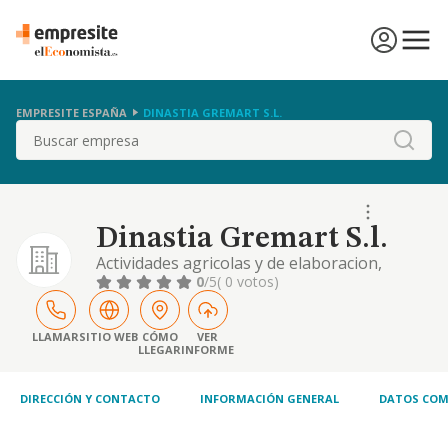
EMPRESITE ESPAÑA
DINASTIA GREMART S.L.
Buscar
Dinastia Gremart S.l.
Actividades agricolas y de elaboracion,
tratamiento, embotellado y crianzadel vino,
0
/5
( 0 votos)
asi como su comercializacion.
LLAMAR
SITIO WEB
CÓMO
VER
LLEGAR
INFORME
DIRECCIÓN Y CONTACTO
INFORMACIÓN GENERAL
DATOS COM