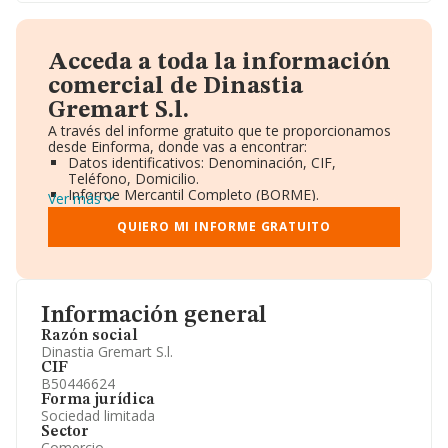
Acceda a toda la información
comercial de Dinastia
Gremart S.l.
A través del informe gratuito que te proporcionamos
desde Einforma, donde vas a encontrar:
Datos identificativos: Denominación, CIF,
Teléfono, Domicilio.
Informe Mercantil Completo (BORME).
Ver más
Gráficos de Evolución Ventas y Empleados.
Consejo de Administración y Administradores.
QUIERO MI INFORME GRATUITO
Directivos y Ejecutivos.
Accionistas.
Participaciones y Vinculaciones en otras empresas.
Artículos de prensa publicados sobre la empresa.
Información oficial y registral complementaria.
Información general
Razón social
Dinastia Gremart S.l.
CIF
B50446624
Forma jurídica
Sociedad limitada
Sector
Comercio