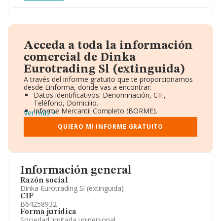
Acceda a toda la información
comercial de Dinka
Eurotrading Sl (extinguida)
A través del informe gratuito que te proporcionamos
desde Einforma, donde vas a encontrar:
Datos identificativos: Denominación, CIF,
Teléfono, Domicilio.
Informe Mercantil Completo (BORME).
Ver más
Gráficos de Evolución Ventas y Empleados.
Consejo de Administración y Administradores.
QUIERO MI INFORME GRATUITO
Directivos y Ejecutivos.
Accionistas.
Participaciones y Vinculaciones en otras empresas.
Artículos de prensa publicados sobre la empresa.
Información oficial y registral complementaria.
Información general
Razón social
Dinka Eurotrading Sl (extinguida)
CIF
B64258932
Forma jurídica
Sociedad limitada unipersonal