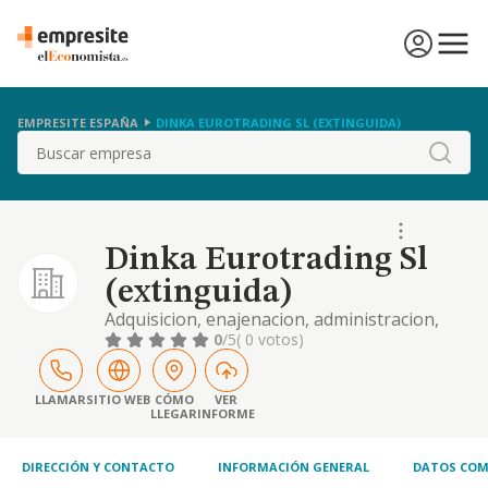
EMPRESITE ESPAÑA
DINKA EUROTRADING SL (EXTINGUIDA)
Buscar
Dinka Eurotrading Sl
(extinguida)
Adquisicion, enajenacion, administracion,
explotacion, por cualquier titulo de
0
/5
( 0 votos)
viviendas, edificios; locales, naves
industriales, solares, terrenos demas bienes
inmuebles, reforma de los mismos, etc
LLAMAR
SITIO WEB
CÓMO
VER
LLEGAR
INFORME
DIRECCIÓN Y CONTACTO
INFORMACIÓN GENERAL
DATOS COM