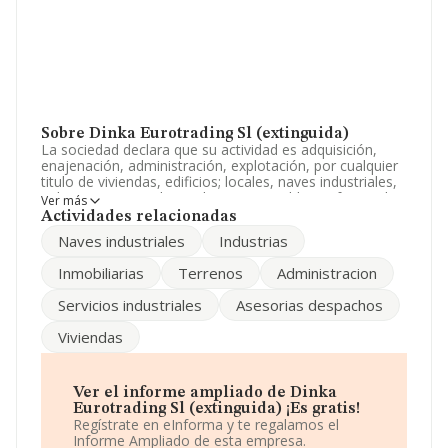
Sobre Dinka Eurotrading Sl (extinguida)
La sociedad declara que su actividad es adquisición,
enajenación, administración, explotación, por cualquier
titulo de viviendas, edificios; locales, naves industriales,
solares, terrenos demas bienes inmuebles, reforma de
Ver más
los mismos, etc. La empresa aparece inscrita en el
Actividades relacionadas
Registro Mercantil como Sociedad Limitada. Su CNAE
Naves industriales
Industrias
corresponde a 6832 con código 'Gestión y
administración de la propiedad inmobiliaria'. La empresa
Inmobiliarias
Terrenos
Administracion
no tiene actividad en mercados exteriores.
Servicios industriales
Asesorias despachos
La empresa
Dinka Eurotrading S.L (extinguida)
, NIF
B64258932, se encuentra en Camino De Camojan Ed
Viviendas
Camojan núm. 7 3, (29602), Marbella, Málaga,
Andalucía.
Con los datos a disposición de INFORMA sobre 36.850
Ver el informe ampliado de Dinka
empresas pertenecientes al sector, la facturación en el
Eurotrading Sl (extinguida) ¡Es gratis!
ámbito nacional alcanza los 5.912 millones de euros y la
Regístrate en eInforma y te regalamos el
media entre todas las compañías es de 160 mil euros
Informe Ampliado de esta empresa.