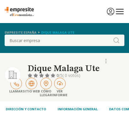
EMPRESITE ESPAÑA
DIQUE MALAGA UTE
Buscar
Dique Malaga Ute
0
/5
( 0 votos)
LLAMAR
SITIO WEB
CÓMO
VER
LLEGAR
INFORME
DIRECCIÓN Y CONTACTO
INFORMACIÓN GENERAL
DATOS COM