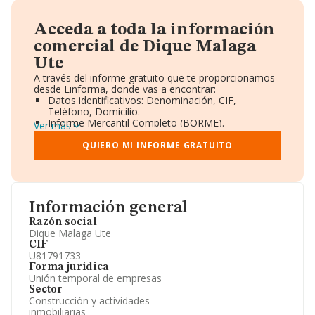
Acceda a toda la información
comercial de Dique Malaga
Ute
A través del informe gratuito que te proporcionamos
desde Einforma, donde vas a encontrar:
Datos identificativos: Denominación, CIF,
Teléfono, Domicilio.
Informe Mercantil Completo (BORME).
Ver más
Gráficos de Evolución Ventas y Empleados.
Consejo de Administración y Administradores.
QUIERO MI INFORME GRATUITO
Directivos y Ejecutivos.
Accionistas.
Participaciones y Vinculaciones en otras empresas.
Artículos de prensa publicados sobre la empresa.
Información oficial y registral complementaria.
Información general
Razón social
Dique Malaga Ute
CIF
U81791733
Forma jurídica
Unión temporal de empresas
Sector
Construcción y actividades
inmobiliarias