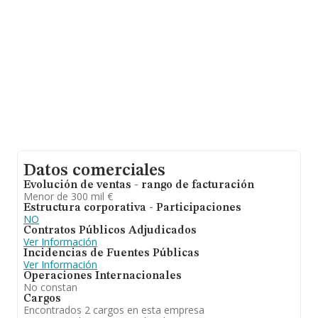
sobre Zaragoza, en la base de datos de INFORMA
aparecen 98 empresas, con ventas en 2024 de hasta 8
millones de euros. Para aportar ulterior información de
interés en el ámbito sectorial, la media de empleados es
de 2. La antigüedad alcanza los 11 años desde la
constitución.
Datos comerciales
Evolución de ventas - rango de facturación
Menor de 300 mil €
Estructura corporativa - Participaciones
NO
Contratos Públicos Adjudicados
Ver Información
Incidencias de Fuentes Públicas
Ver Información
Operaciones Internacionales
No constan
Cargos
Encontrados 2 cargos en esta empresa