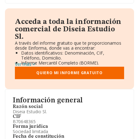
Acceda a toda la información
comercial de Diseia Estudio
Sl.
A través del informe gratuito que te proporcionamos
desde Einforma, donde vas a encontrar:
Datos identificativos: Denominación, CIF,
Teléfono, Domicilio.
Informe Mercantil Completo (BORME).
Ver más
Gráficos de Evolución Ventas y Empleados.
Consejo de Administración y Administradores.
QUIERO MI INFORME GRATUITO
Directivos y Ejecutivos.
Accionistas.
Participaciones y Vinculaciones en otras empresas.
Artículos de prensa publicados sobre la empresa.
Información oficial y registral complementaria.
Información general
Razón social
Diseia Estudio Sl.
CIF
B70648365
Forma jurídica
Sociedad limitada
Fecha de constitución