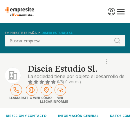
EMPRESITE ESPAÑA
DISEIA ESTUDIO SL.
Buscar
Diseia Estudio Sl.
La sociedad tiene por objeto el desarrollo de
las actividades correspondientes a los
0
/5
( 0 votos)
siguientes códigos y descripciones de la
clasificación nacional de actividades
económicas: actividad principal: 7410 -
LLAMAR
SITIO WEB
CÓMO
VER
LLEGAR
INFORME
actividades de diseño especializado otra
actividad: 4759 - comercio al por menor de
muebles, ap
DIRECCIÓN Y CONTACTO
INFORMACIÓN GENERAL
DATOS COM