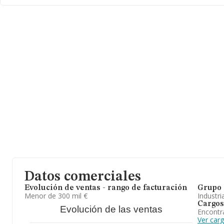
pertenecientes al sector, en el ámbito nacional la facturación alc
cifra de 623 millones de euros y el promedio de la facturación de
entre todas las compañías asciende a los 2 millones de euros. En
cuanto a la información relativa a la provincia de Sevilla, en la ba
datos INFORMA constan 10 empresas, cuyas ventas han obtenid
18 millones de euros. Como información adicional de interés, los
empleados de media son 8. La antigüedad desde la constitución 
21 años.
Datos comerciales
Evolución de ventas - rango de facturación
Grupo 
Menor de 300 mil €
Industri
Cargos
Evolución de las ventas
Encontr
Ver car