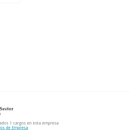
anza la
 ventas
se de
o los
es de
Sector
a
ados 1 cargos en esta empresa
gos de Empresa