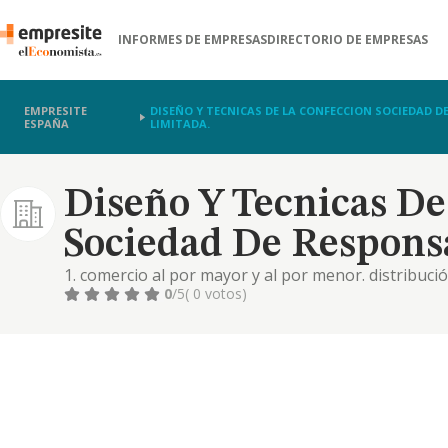
INFORMES DE EMPRESAS
DIRECTORIO DE EMPRESAS
EMPRESITE
DISEÑO Y TECNICAS DE LA CONFECCION SOCIEDAD D
ESPAÑA
LIMITADA.
Diseño Y Tecnicas De
Sociedad De Responsa
1. comercio al por mayor y al por menor. distribució
industrias manufactureras y textiles.-3. transport
0
/5
( 0 votos)