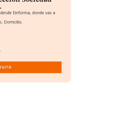
eccion Sociedad
.
 desde Einforma, donde vas a
, Domicilio.
.
TUITO