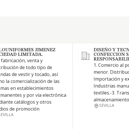
LOUNIFORMES JIMENEZ
DISEÑO Y TECN
CIEDAD LIMITADA.
CONFECCION S
RESPONSABILI
 fabricación, venta y
1. Comercio al p
tribución de todo tipo de
menor. Distribuc
ndas de vestir y tocado, así
Importación y ex
o la comercialización de las
Industrias manu
mas en establecimientos
textiles.-3. Tran
manentes y por vía electrónica
almacenamient
iante catálogos y otros
SEVILLA
dios de promoción
SEVILLA