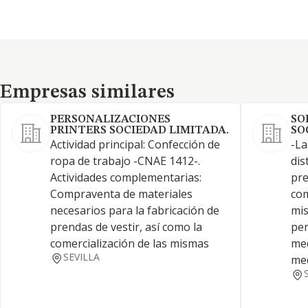
Empresas similares
Empresas similares
PERSONALIZACIONES
SO
PRINTERS SOCIEDAD LIMITADA.
SO
Actividad principal: Confección de
-La
ropa de trabajo -CNAE 1412-.
dis
Actividades complementarias:
pre
Compraventa de materiales
com
necesarios para la fabricación de
mis
prendas de vestir, así como la
per
comercialización de las mismas
med
SEVILLA
me