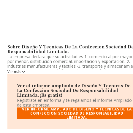
Sobre Diseño Y Tecnicas De La Confeccion Sociedad D
Responsabilidad Limitada.
La empresa declara que su actividad es 1. comercio al por mayor 
por menor. distribución comercial. importación y exportación.-2.
industrias manufactureras y textiles.-3. transporte y almacenamie
La empresa es una Sociedad Limitada. Su actividad CNAE es '%c
Ver más
con código 1423. La empresa no tiene actividad en mercados
exteriores.
Ver el informe ampliado de Diseño Y Tecnicas De
No ha habido variación en cuanto al número de empleados con
La Confeccion Sociedad De Responsabilidad
respecto al 2021 y teniendo en cuenta la información disponible 
Limitada. ¡Es gratis!
INFORMA, ha dispuesto de un número de empleados por debajo 
Regístrate en eInforma y te regalamos el Informe Ampliado
media de sector.
de esta empresa.
VER INFORME AMPLIADO DE DISEÑO Y TECNICAS DE LA
La empresa
CONFECCION SOCIEDAD DE RESPONSABILIDAD
Diseño y Tecnicas de La Confección Sociedad d
LIMITADA.
Responsabilidad Limitada
, B90128844, se encuentra en Aveni
Parque Amate núm. 10 Loc 5, (41006), Sevilla, Andalucía.
Con los datos a disposición de INFORMA sobre 268 empresas