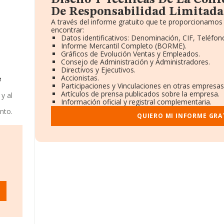
Diseño Y Tecnicas De La Conf
De Responsabilidad Limitada
A través del informe gratuito que te proporcionamos
encontrar:
Datos identificativos: Denominación, CIF, Teléfono
Informe Mercantil Completo (BORME).
Gráficos de Evolución Ventas y Empleados.
Consejo de Administración y Administradores.
Directivos y Ejecutivos.
Accionistas.
e
Participaciones y Vinculaciones en otras empresas
Artículos de prensa publicados sobre la empresa.
y al
Información oficial y registral complementaria.
nto.
QUIERO MI INFORME GRA
nae%'
en
de la
e
da