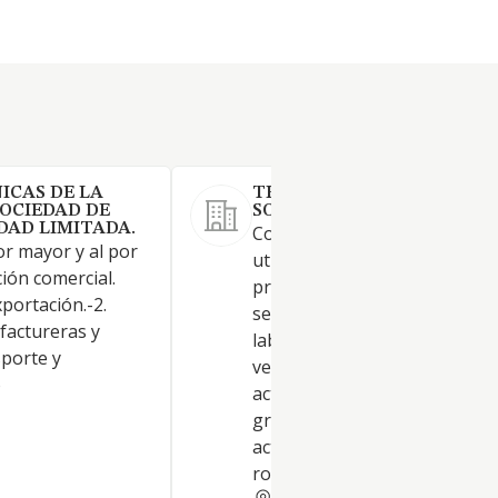
ICAS DE LA
THE GREEN FACTORY GLO
OCIEDAD DE
SOCIEDAD LIMITADA.
DAD LIMITADA.
Confección de ropa de trabajo
or mayor y al por
utiliza para la fabricación de
ión comercial.
prendas de vestir diseñadas 
portación.-2.
ser utilizadas en un entorno
factureras y
laboral, como uniformes y
sporte y
vestimenta oficial similar. Otr
o
actividades de impresión y ar
gráficas: Este código cubre la
actividad de serigrafía, la
rotulación.
SEVILLA