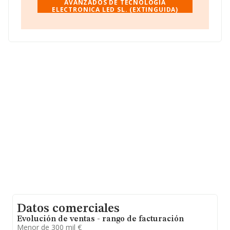
Para comunicarse con sus oficinas, el número de
AVANZADOS DE TECNOLOGIA
ELECTRONICA LED SL. (EXTINGUIDA)
teléfono es 952330151.
La empresa
Disenos Avanzados de Tecnología
Electrónica Led S.L. (extinguida)
, NIF B93025625,
tiene domicilio fiscal en Calle Marea Baja Pg Industrial
Alameda núm. 19, (29006), en el municipio de Málaga,
Andalucía.
En relación con el sector y disponiendo de los datos de
hasta 255 empresas, la facturación en el ámbito
nacional alcanza los 307 millones de euros y se calcula
un promedio de facturación de 1 millón de euros entre
todas las compañías. Teniendo en cuenta la
información sobre Málaga, en la base de datos
INFORMA constan 6 empresas, cuyas ventas han
obtenido los 0 euros. Finalmente, para completar los
datos de sector, en 2016, la antigüedad desde la
constitución es de 18 años. Los empleados de media
son 7.
Datos comerciales
Evolución de ventas - rango de facturación
Menor de 300 mil €