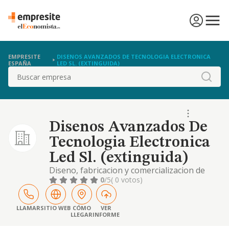
EMPRESITE
DISENOS AVANZADOS DE TECNOLOGIA ELECTRONICA
ESPAÑA
LED SL. (EXTINGUIDA)
Buscar
Disenos Avanzados De
Tecnologia Electronica
Led Sl. (extinguida)
Diseno, fabricacion y comercializacion de
dispositivos electronicos, basados en diodos
0
/5
( 0 votos)
led, asi como el estudio e implantacion de
instalaciones de sistemas de iluminacion
basados en diodos led.
LLAMAR
SITIO WEB
CÓMO
VER
LLEGAR
INFORME