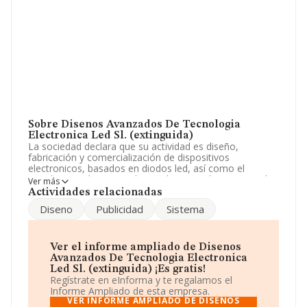
Sobre Disenos Avanzados De Tecnologia
Electronica Led Sl. (extinguida)
La sociedad declara que su actividad es diseño,
fabricación y comercialización de dispositivos
electronicos, basados en diodos led, así como el
estudio e implantacion de instalaciones de sistemas de
Ver más
iluminacion basados en diodos led. La sociedad está
Actividades relacionadas
inscrita en el Registro Mercantil como Sociedad
Diseno
Publicidad
Sistema
Limitada. Su CNAE corresponde a 2670 con código
'Fabricación de instrumentos de óptica y equipo
fotográfico'. La sociedad es importadora.
Ver el informe ampliado de Disenos
En el último año el número de empleados ha
Avanzados De Tecnologia Electronica
permanecido igual y teniendo en cuenta la información
Led Sl. (extinguida) ¡Es gratis!
disponible en INFORMA, ha dispuesto de un número de
Regístrate en eInforma y te regalamos el
empleados por debajo de la media de sector.
Informe Ampliado de esta empresa.
VER INFORME AMPLIADO DE DISENOS