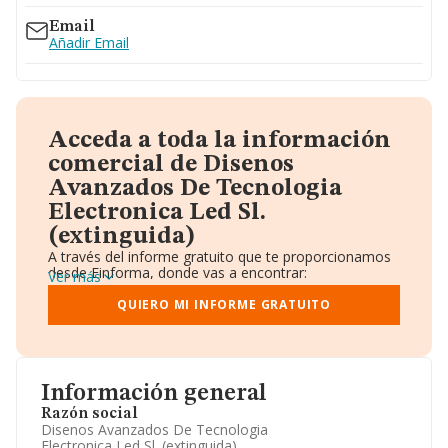
Email
Añadir Email
Acceda a toda la información
comercial de Disenos
Avanzados De Tecnologia
Electronica Led Sl.
(extinguida)
A través del informe gratuito que te proporcionamos
desde Einforma, donde vas a encontrar:
Ver más
Datos identificativos: Denominación, CIF,
Teléfono, Domicilio.
QUIERO MI INFORME GRATUITO
Informe Mercantil Completo (BORME).
Gráficos de Evolución Ventas y Empleados.
Consejo de Administración y Administradores.
Directivos y Ejecutivos.
Accionistas.
Información general
Participaciones y Vinculaciones en otras empresas.
Razón social
Artículos de prensa publicados sobre la empresa.
Disenos Avanzados De Tecnologia
Información oficial y registral complementaria.
Electronica Led Sl. (extinguida)