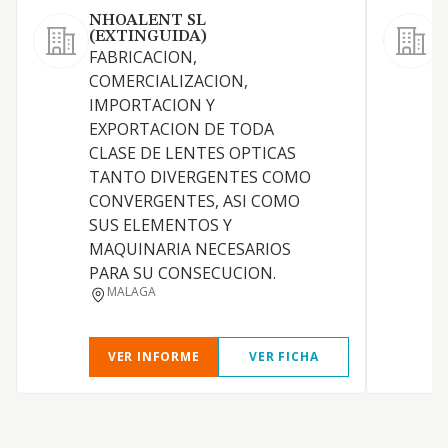
NHOALENT SL
V
(EXTINGUIDA)
A
FABRICACION,
2
COMERCIALIZACION,
IMPORTACION Y
Y
EXPORTACION DE TODA
C
CLASE DE LENTES OPTICAS
u
TANTO DIVERGENTES COMO
m
CONVERGENTES, ASI COMO
d
SUS ELEMENTOS Y
l
MAQUINARIA NECESARIOS
g
PARA SU CONSECUCION.
o
MALAGA
l
VER INFORME
VER FICHA