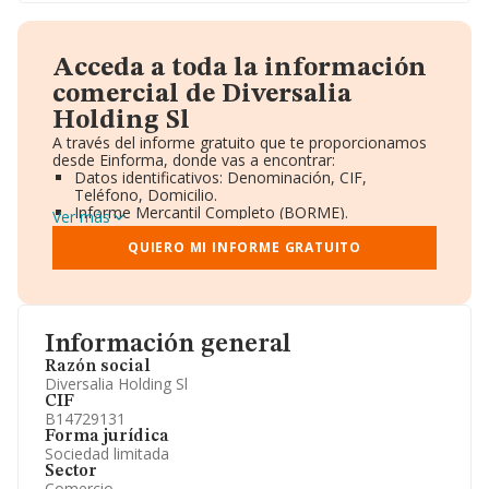
Acceda a toda la información
comercial de Diversalia
Holding Sl
A través del informe gratuito que te proporcionamos
desde Einforma, donde vas a encontrar:
Datos identificativos: Denominación, CIF,
Teléfono, Domicilio.
Informe Mercantil Completo (BORME).
Ver más
Gráficos de Evolución Ventas y Empleados.
Consejo de Administración y Administradores.
QUIERO MI INFORME GRATUITO
Directivos y Ejecutivos.
Accionistas.
Participaciones y Vinculaciones en otras empresas.
Artículos de prensa publicados sobre la empresa.
Información oficial y registral complementaria.
Información general
Razón social
Diversalia Holding Sl
CIF
B14729131
Forma jurídica
Sociedad limitada
Sector
Comercio