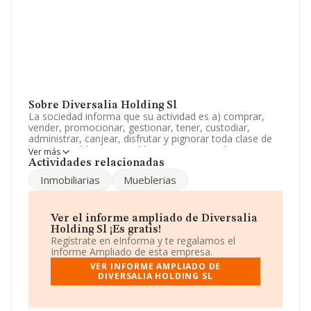
Sobre Diversalia Holding Sl
La sociedad informa que su actividad es a) comprar,
vender, promocionar, gestionar, tener, custodiar,
administrar, canjear, disfrutar y pignorar toda clase de
bienes muebles o inmuebles, tanto nacionales como
Ver más
extranjeros y participar en toda clase de sociedade. La
Actividades relacionadas
empresa aparece inscrita en el Registro Mercantil como
Inmobiliarias
Mueblerias
Sociedad Limitada. La actividad de referencia CNAE
corresponde a 'Intermediarios del comercio de materias
primas agrarias, animales vivos, materias primas textiles
y productos semielaborados', cuyo Código es 4611. La
Ver el informe ampliado de Diversalia
sociedad no tiene actividad en mercados exteriores.
Holding Sl ¡Es gratis!
Regístrate en eInforma y te regalamos el
La sociedad
Diversalia Holding S.L
, con NIF
Informe Ampliado de esta empresa.
B14729131, está situada en Calle Moreria núm. 8,
VER INFORME AMPLIADO DE
(14008), en el municipio de Córdoba, Andalucía.
DIVERSALIA HOLDING SL
Con los datos a disposición de INFORMA sobre 9.296
empresas pertenecientes al sector, en el ámbito