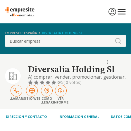
EMPRESITE ESPAÑA
DIVERSALIA HOLDING SL
Buscar
Diversalia Holding Sl
A) comprar, vender, promocionar, gestionar,
tener, custodiar, administrar, canjear,
0
/5
( 0 votos)
disfrutar y pignorar toda clase de bienes
muebles o inmuebles, tanto nacionales
como extranjeros y participar en toda clase
LLAMAR
SITIO WEB
CÓMO
VER
LLEGAR
INFORME
de sociedade
DIRECCIÓN Y CONTACTO
INFORMACIÓN GENERAL
DATOS COM