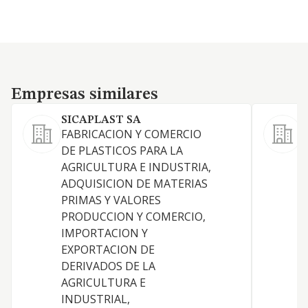
Empresas similares
Empresas similares
SICAPLAST SA
FABRICACION Y COMERCIO
L
DE PLASTICOS PARA LA
c
AGRICULTURA E INDUSTRIA,
a
ADQUISICION DE MATERIAS
t
PRIMAS Y VALORES
t
PRODUCCION Y COMERCIO,
m
IMPORTACION Y
a
EXPORTACION DE
c
DERIVADOS DE LA
c
AGRICULTURA E
p
INDUSTRIAL,