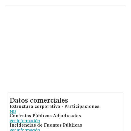
nacional la facturación alcanza la cifra de 2.404 millones
de euros y se estima que el promedio de la facturación
entre todas las empresas es de 258 mil euros. En
cuanto a la información relativa a la provincia de
Córdoba, en la base de datos INFORMA constan 140
empresas, con ventas de 16 millones de euros. Con el
fin de ampliar la información relativa a las compañías, la
antigüedad alcanza los 21 años desde la constitución.
La media de empleados de las empresas es de 1.
Datos comerciales
Estructura corporativa - Participaciones
NO
Contratos Públicos Adjudicados
Ver Información
Incidencias de Fuentes Públicas
Ver Información