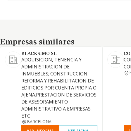
Empresas similares
Empresas similares
BLACKSIMO SL
CO
ADQUISICION, TENENCIA Y
CO
ADMINISTRACION DE
CO
INMUEBLES; CONSTRUCCION,
REFORMA Y REHABILITACION DE
EDIFICIOS POR CUENTA PROPIA O
AJENA.PRESTACION DE SERVICIOS
DE ASESORAMIENTO
ADMINISTRATIVO A EMPRESAS.
ETC
BARCELONA
VER INFORME
VER FICHA