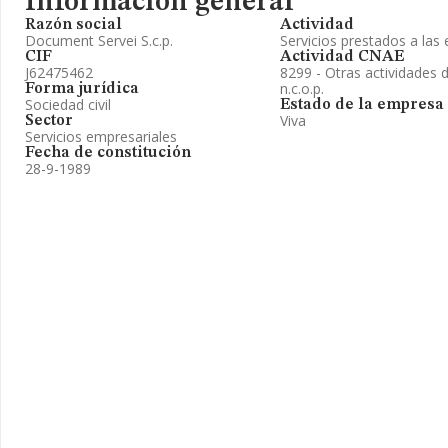
Información general
Razón social
Actividad
Document Servei S.c.p.
Servicios prestados a la
CIF
Actividad CNAE
J62475462
8299 - Otras actividades
n.c.o.p.
Forma jurídica
Sociedad civil
Estado de la empresa
Viva
Sector
Servicios empresariales
Fecha de constitución
28-9-1989