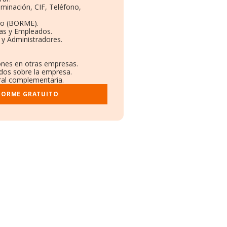
ominación, CIF, Teléfono,
to (BORME).
tas y Empleados.
 y Administradores.
iones en otras empresas.
ados sobre la empresa.
tral complementaria.
NFORME GRATUITO