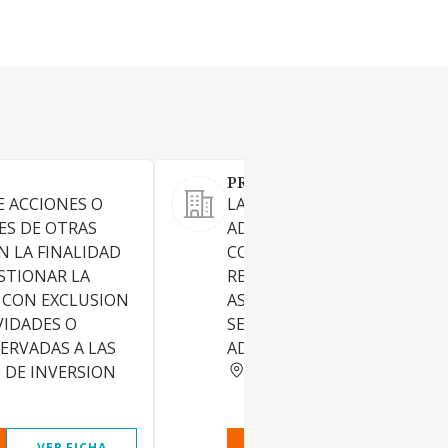
PROPUCO OFICINAS SL
E ACCIONES O
LA COMPRA VENTA
ES DE OTRAS
ADMINISTRACION,
 LA FINALIDAD
CONSTRUCCION,
ESTIONAR LA
REHABILITACION DE INMUEB
 CON EXCLUSION
ASI COMO LA PRESTACION D
VIDADES O
SERVICIOS DE ASESORAMIE
ERVADAS A LAS
ADMINISTRATIVO A EMPRES
BARCELONA
 DE INVERSION
VER FICHA
VER INFORME
VER FIC