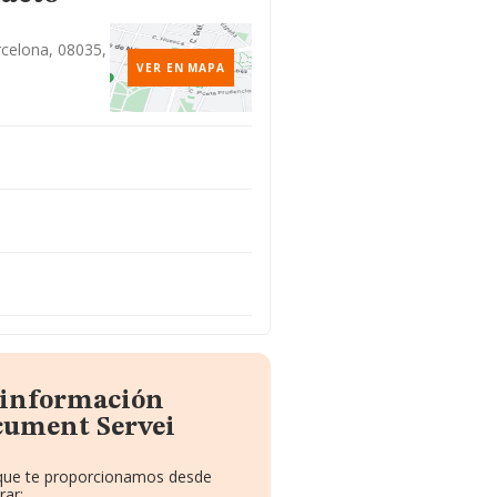
arcelona, 08035,
VER EN MAPA
a información
cument Servei
o que te proporcionamos desde
rar: