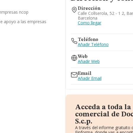
Dirección
s empresas ncop
Calle Collserola, 52 - 1 2, B
Barcelona
 de apoyo a las empresas
Como llegar
Teléfono
Añadir Teléfono
Web
Añadir Web
Email
Añadir Email
Acceda a toda l
comercial de Do
S.c.p.
A través del informe gratuit
Einforma, donde vas a encont