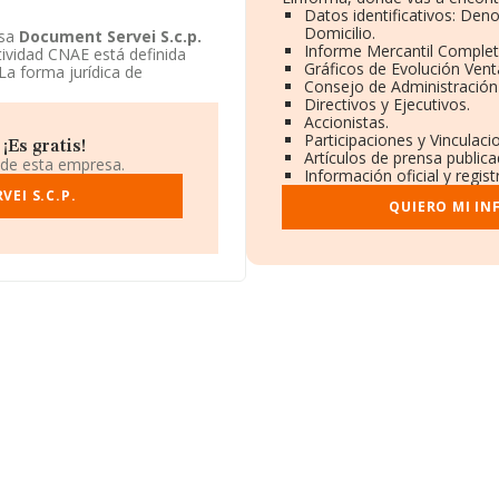
Datos identificativos: Den
Domicilio.
esa
Document Servei S.c.p.
Informe Mercantil Comple
ctividad CNAE está definida
Gráficos de Evolución Ven
La forma jurídica de
Consejo de Administración
Directivos y Ejecutivos.
Accionistas.
Participaciones y Vinculac
¡Es gratis!
Artículos de prensa public
 de esta empresa.
Información oficial y regis
EI S.C.P.
QUIERO MI I