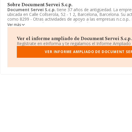
Sobre Document Servei S.c.p.
Document Servei S.c.p.
tiene 37 años de antigüedad. La empr
ubicada en Calle Collserola, 52 - 1 2, Barcelona, Barcelona. Su a
como 8299 - Otras actividades de apoyo a las empresas n.c.o.p.. 
Document Servei S.c.p.
es Sociedad civil.
Ver más
Ver el informe ampliado de Document Servei S.c.p. 
Regístrate en eInforma y te regalamos el Informe Ampliado
VER INFORME AMPLIADO DE DOCUMENT SERV