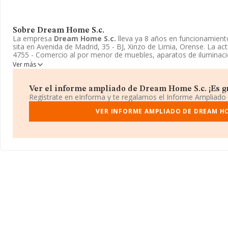
Sobre Dream Home S.c.
La empresa
Dream Home S.c.
lleva ya 8 años en funcionamien
sita en Avenida de Madrid, 35 - BJ, Xinzo de Limia, Orense. La a
4755 - Comercio al por menor de muebles, aparatos de iluminación
doméstico. La emprea
Dream Home S.c.
se registra como Socie
Ver más
Dream Home S.c.
es
http://www.dreamhomedh.es
.
Ver el informe ampliado de Dream Home S.c. ¡Es gr
Regístrate en eInforma y te regalamos el Informe Ampliado
VER INFORME AMPLIADO DE DREAM HO