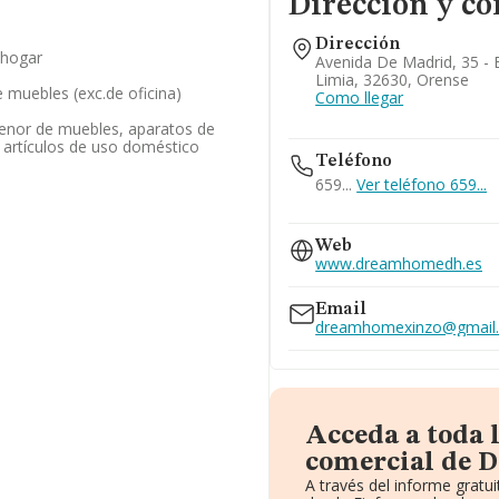
Dirección y co
Dirección
 hogar
Avenida De Madrid, 35 - 
Limia, 32630, Orense
 muebles (exc.de oficina)
Como llegar
enor de muebles, aparatos de
os artículos de uso doméstico
Teléfono
659...
Ver teléfono 659...
636...
Web
Ver teléfono 636...
www.dreamhomedh.es
Email
dreamhomexinzo@gmail
Acceda a toda 
comercial de 
A través del informe grat