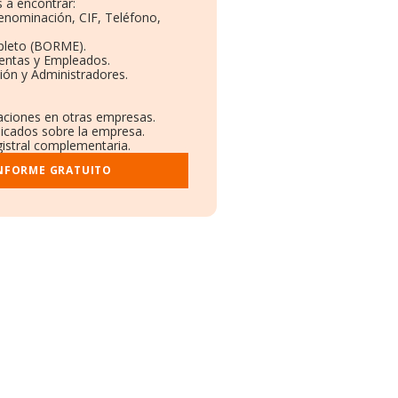
 a encontrar:
Denominación, CIF, Teléfono,
pleto (BORME).
Ventas y Empleados.
ión y Administradores.
laciones en otras empresas.
licados sobre la empresa.
gistral complementaria.
INFORME GRATUITO