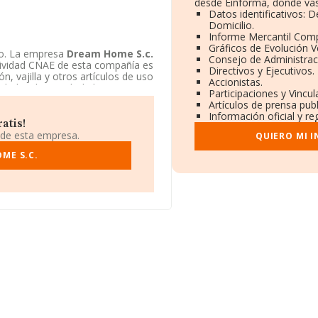
desde Einforma, donde vas
Datos identificativos: 
Domicilio.
Informe Mercantil Com
Gráficos de Evolución 
to. La empresa
Dream Home S.c.
Consejo de Administrac
ctividad CNAE de esta compañía es
Directivos y Ejecutivos.
, vajilla y otros artículos de uso
Accionistas.
dad civil. La web de la empresa
Participaciones y Vincu
Artículos de prensa pub
Información oficial y re
atis!
 de esta empresa.
QUIERO MI 
ME S.C.