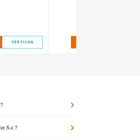
VER FICHA
VER INFORME
VER FIC
.?
e S.c.?