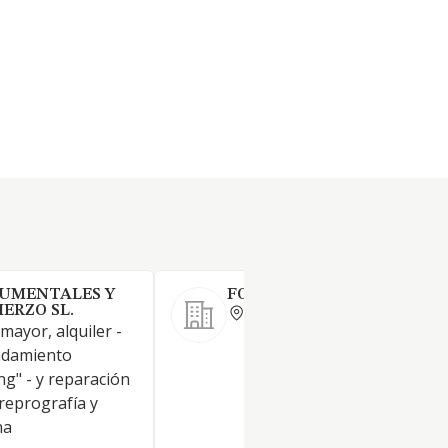
CUMENTALES Y
FORMOSO ORO S.COOP.GA
ORENSE
IERZO SL.
mayor, alquiler -
endamiento
ng" - y reparación
reprografía y
na