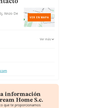
ntacto
Bj, Xinzo De
VER EN MAPA
Ver más
.com
la información
Dream Home S.c.
uito que te proporcionamos