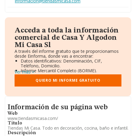
informacion@tiendasmicasa.com
Acceda a toda la información
comercial de Casa Y Algodon
Mi Casa Sl
A través del informe gratuito que te proporcionamos
desde Einforma, donde vas a encontrar:
Datos identificativos: Denominación, CIF,
Teléfono, Domicilio.
Informe Mercantil Completo (BORME).
Ver más
Gráficos de Evolución Ventas y Empleados.
Consejo de Administración y Administradores.
QUIERO MI INFORME GRATUITO
Directivos y Ejecutivos.
Accionistas.
Participaciones y Vinculaciones en otras empresas.
Artículos de prensa publicados sobre la empresa.
Informacion de su página web
Información oficial y registral complementaria.
Información de su página web
Web
www.tiendasmicasa.com/
Titulo
Tiendas Mi Casa. Todo en decoración, cocina, baño e infantil.
Descripción