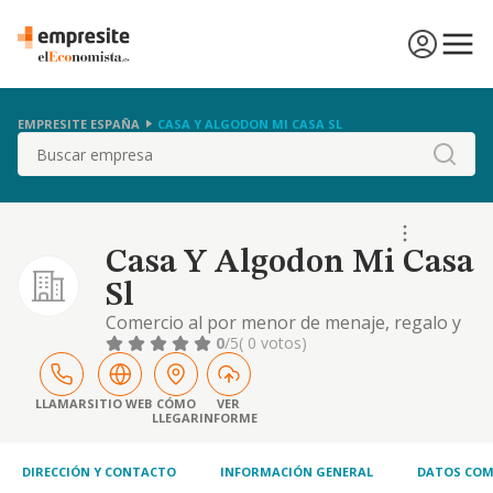
EMPRESITE ESPAÑA
CASA Y ALGODON MI CASA SL
Buscar
Casa Y Algodon Mi Casa
Sl
Comercio al por menor de menaje, regalo y
decoración.
0
/5
( 0 votos)
LLAMAR
SITIO WEB
CÓMO
VER
LLEGAR
INFORME
DIRECCIÓN Y CONTACTO
INFORMACIÓN GENERAL
DATOS COM