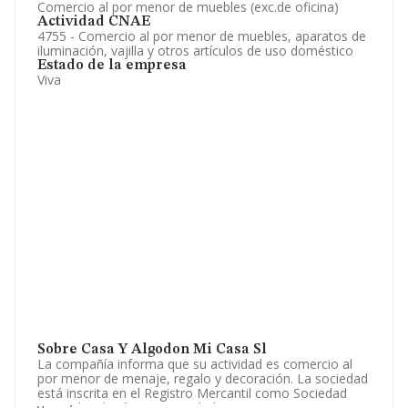
Comercio al por menor de muebles (exc.de oficina)
Actividad CNAE
4755 - Comercio al por menor de muebles, aparatos de
iluminación, vajilla y otros artículos de uso doméstico
Estado de la empresa
Viva
Sobre Casa Y Algodon Mi Casa Sl
La compañía informa que su actividad es comercio al
por menor de menaje, regalo y decoración. La sociedad
está inscrita en el Registro Mercantil como Sociedad
Limitada. Clasifica su actividad CNAE como '%cnae%',