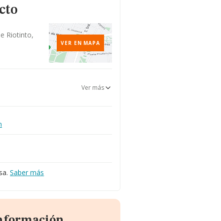
cto
e Riotinto,
VER EN MAPA
Ver más
m
sa.
Saber más
información