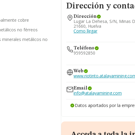
Dirección y conta
Dirección
ipalmente cobre
Lugar La Dehesa, S/n, Minas D
21660, Huelva
etálicos no férreos
Como llegar
s minerales metálicos no
Teléfono
959592850
959502850
Web
www.riotinto.atalayamining.co
Email
info@atalayamining.com
Datos aportados por la empre
Acceda a toda la 