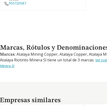
955720587
Marcas, Rótulos y Denominaciones Comerciales
Marcas, Rótulos y Denominacione
Atalaya Mining Copper, Atalaya Copper, Atalaya M
Marcas:
Atalaya Riotinto Minera Sl tiene un total de 3 marcas.
Ver tod
Minera Sl
Empresas similares
Empresas similares