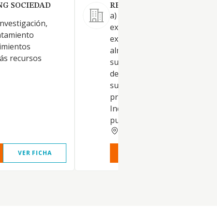
NG SOCIEDAD
RECURSOS CUENCA MINERA
a) La prospección, sondeos,
investigación,
exploración, investigación,
ratamiento
explotación, aprovechamient
cimientos
almacenamiento, transporte,
ás recursos
suministro y venta de toda cl
deyacimientos, recursos,
sustancias minerales y metal
preciosos. b) El establecimien
Industrias relacionadas con e
punto anterior para la obten
HUELVA
VER FICHA
VER INFORME
VER FIC