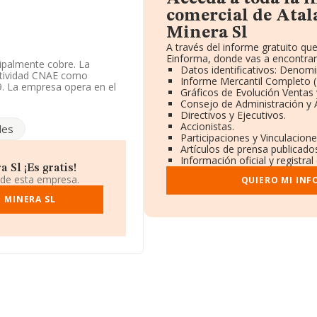
comercial de Atal
Minera Sl
A través del informe gratuito q
Einforma, donde vas a encontrar
ipalmente cobre. La
Datos identificativos: Denomi
actividad CNAE como
Informe Mercantil Completo
9. La empresa opera en el
Gráficos de Evolución Ventas
Consejo de Administración y 
Directivos y Ejecutivos.
mpleados), la compañía
Accionistas.
les
ión disponible, se puede
Participaciones y Vinculacion
al año anterior (2023). En
Artículos de prensa publicado
un descenso del 4% en las
Información oficial y registra
pleados se ha
 Sl ¡Es gratis!
 datos de INFORMA, el
 de esta empresa.
QUIERO MI INF
or.
 MINERA SL
ndo a los niveles de
ido su posición de líder,
pañía, están empresas como:
lle Minerals S.L
. En el
ndo del puesto 794 al 887.
ort Aventura
tre las compañías que se
on Operador de Banca-
en el ranking provincial.