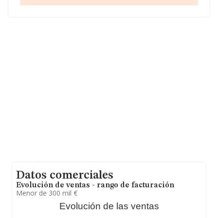
En base a la información de la que dispone INFORMA
sobre 27.784 compañías, la facturación en el ámbito
nacional alcanza los 4.215 millones de euros y el
promedio de la facturación de ventas entre todas las
compañías asciende a los 151 mil euros. Finalmente,
para completar los datos de sector, en 2009, la media
de antigüedad desde la constitución es de 14 años. La
media de empleados de las empresas es de 3.
Datos comerciales
Evolución de ventas - rango de facturación
Menor de 300 mil €
Evolución de las ventas