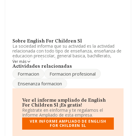
Sobre English For Children Sl
La sociedad informa que su actividad es la actividad
relacionada con todo tipo de enseñanza, enseñanza de
educacion preescolar, general basica, bachillerato,
formación profesional y orientacion universitaria,
Ver más
enseñanza de educacion superior, de formación y per.
Actividades relacionadas
La empresa es una Sociedad Limitada. Su actividad
Formacion
Formacion profesional
CNAE es 'Otra educación n.c.o.p.' con código 8559. La
sociedad no tiene actividad en mercados exteriores.
Ensenanza formacion
El número de empleados ha crecido un 467% y teniendo
en cuenta la información disponible en INFORMA, ha
dispuesto de un número de empleados por encima de la
Ver el informe ampliado de English
media de sector.
For Children Sl ¡Es gratis!
Regístrate en eInforma y te regalamos el
La sociedad española
English For Children S.L
, NIF
Informe Ampliado de esta empresa.
B01303825, se encuentra en Calle Pintor Pablo Uranga
VER INFORME AMPLIADO DE ENGLISH
núm. 22 Bj, (01008), Vitoria-gasteiz, en Álava, País
FOR CHILDREN SL
Vasco.