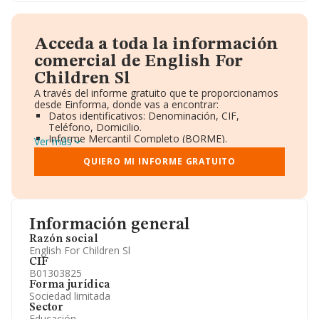
Acceda a toda la información
comercial de English For
Children Sl
A través del informe gratuito que te proporcionamos
desde Einforma, donde vas a encontrar:
Datos identificativos: Denominación, CIF,
Teléfono, Domicilio.
Informe Mercantil Completo (BORME).
Ver más
Gráficos de Evolución Ventas y Empleados.
Consejo de Administración y Administradores.
QUIERO MI INFORME GRATUITO
Directivos y Ejecutivos.
Accionistas.
Participaciones y Vinculaciones en otras empresas.
Artículos de prensa publicados sobre la empresa.
Información oficial y registral complementaria.
Información general
Razón social
English For Children Sl
CIF
B01303825
Forma jurídica
Sociedad limitada
Sector
Educación