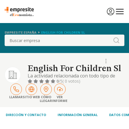
EMPRESITE ESPAÑA
ENGLISH FOR CHILDREN SL
Buscar
English For Children Sl
La actividad relacionada con todo tipo de
ensenanza, ensenanza de educacion
0
/5
( 0 votos)
preescolar, general basica, bachillerato,
formacion profesional y orientacion
universitaria, ensenanza de educacion
LLAMAR
SITIO WEB
CÓMO
VER
LLEGAR
INFORME
superior, de formacion y per
DIRECCIÓN Y CONTACTO
INFORMACIÓN GENERAL
DATOS COM