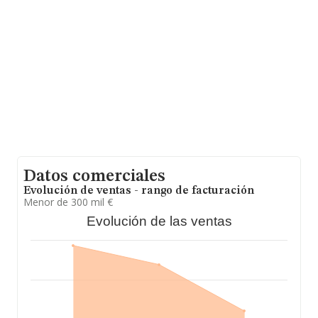
las compañías alcanza los 695 mil euros. Finalmente,
para completar los datos de sector, en 2024, la media
de antigüedad desde la constitución es de 13 años. Los
empleados de media son 8.
Datos comerciales
Evolución de ventas - rango de facturación
Menor de 300 mil €
Evolución de las ventas