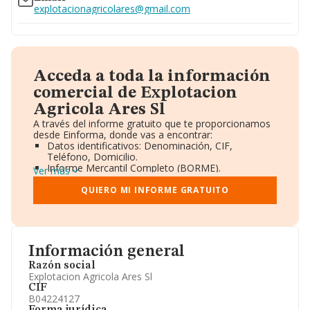
explotacionagricolares@gmail.com
Acceda a toda la información
comercial de Explotacion
Agricola Ares Sl
A través del informe gratuito que te proporcionamos
desde Einforma, donde vas a encontrar:
Datos identificativos: Denominación, CIF,
Teléfono, Domicilio.
Informe Mercantil Completo (BORME).
Ver más
Gráficos de Evolución Ventas y Empleados.
Consejo de Administración y Administradores.
QUIERO MI INFORME GRATUITO
Directivos y Ejecutivos.
Accionistas.
Participaciones y Vinculaciones en otras empresas.
Artículos de prensa publicados sobre la empresa.
Información oficial y registral complementaria.
Información general
Razón social
Explotacion Agricola Ares Sl
CIF
B04224127