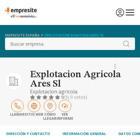
EMPRESITE ESPAÑA
EXPLOTACION AGRICOLA ARES SL
Buscar
Explotacion Agricola
Ares Sl
Explotacion agricola.
0
/5
( 0 votos)
LLAMAR
SITIO WEB
CÓMO
VER
LLEGAR
INFORME
DIRECCIÓN Y CONTACTO
INFORMACIÓN GENERAL
DATOS COM