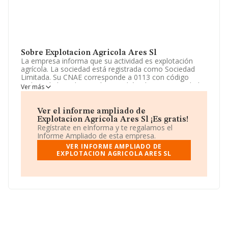
Sobre Explotacion Agricola Ares Sl
La empresa informa que su actividad es explotación
agrícola. La sociedad está registrada como Sociedad
Limitada. Su CNAE corresponde a 0113 con código
'Cultivo de hortalizas, raíces y tubérculos'. La sociedad
Ver más
no tiene actividad en mercados exteriores.
La plantilla se ha reducido un 50% y según los datos a
Ver el informe ampliado de
disposición de INFORMA, ha tenido un número de
Explotacion Agricola Ares Sl ¡Es gratis!
empleados por debajo de la media de sector.
Regístrate en eInforma y te regalamos el
Informe Ampliado de esta empresa.
Su email es
explotacionagricolares@gmail.com
.
VER INFORME AMPLIADO DE
EXPLOTACION AGRICOLA ARES SL
La empresa
Explotacion Agrícola Ares S.L
, con NIF
B04224127, tiene su domicilio social establecido en
Calle Garza Almerimar núm. 7, (04700), en el municipio
de El Ejido, en Almería, Andalucía.
En base a la información de la que dispone INFORMA
sobre 6.585 compañías, en el ámbito nacional la
facturación alcanza la cifra de 4.582 millones de euros y
en 2024 la media de facturación de ventas entre todas